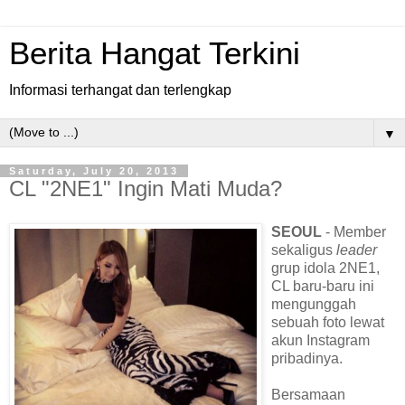
Berita Hangat Terkini
Informasi terhangat dan terlengkap
▼
Saturday, July 20, 2013
CL "2NE1" Ingin Mati Muda?
SEOUL
- Member
sekaligus
leader
grup idola 2NE1,
CL baru-baru ini
mengunggah
sebuah foto lewat
akun Instagram
pribadinya.
Bersamaan