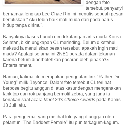
dengan foto
tersebut, penyanyi
bernamaa lengkap Lee Chae Rin ini menulis sebuah pesan
bertuliskan " Aku lebih baik mati muda dari pada harus
hidup tanpa dirimu".
Banyaknya kasus bunuh diri di kalangan artis muda Korea
Selatan, bikin ungkapan CL merinding. Belum diketahui
maksud ia menuliskan pesan tersebut, apakah ingin mati
muda? Apalagi selama ini 2NE1 berada dalam tekanan
karena belum diperbolehkan pacaran oleh pihak YG
Entertainment.
Namun, kalimat itu merupakan penggalan lirik "Rather Die
Young" milik Beyonce. Dalam foto tersebut CL terlihat
berpose begitu anggun di atas kasur dengan mengenakan
tank top dan rok panjang bermotif zebra, yang juga ia
kenakan saat acara
Mnet 20's Choice Awards
pada Kamis
18 Juli lalu.
Para penggemar yang melihat foto yang diunggah oleh
pelantun "The Baddest Female" itu pun terkagum-kagum.