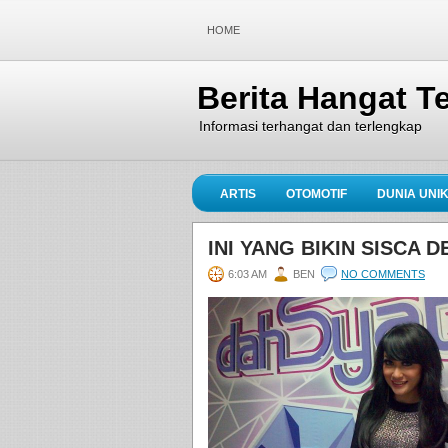
HOME
Berita Hangat Te
Informasi terhangat dan terlengkap
ARTIS
OTOMOTIF
DUNIA UNI
INI YANG BIKIN SISCA 
6:03 AM
BEN
NO COMMENTS