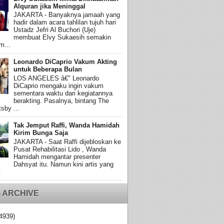
Alquran jika Meninggal
JAKARTA - Banyaknya jamaah yang
hadir dalam acara tahlilan tujuh hari
Ustadz Jefri Al Buchori (Uje)
membuat Elvy Sukaesih semakin
m...
Leonardo DiCaprio Vakum Akting
untuk Beberapa Bulan
LOS ANGELES â€" Leonardo
DiCaprio mengaku ingin vakum
sementara waktu dari kegiatannya
berakting. Pasalnya, bintang The
sby ...
Tak Jemput Raffi, Wanda Hamidah
Kirim Bunga Saja
JAKARTA - Saat Raffi dijebloskan ke
Pusat Rehabilitasi Lido , Wanda
Hamidah mengantar presenter
Dahsyat itu. Namun kini artis yang
.
 ARCHIVE
4939)