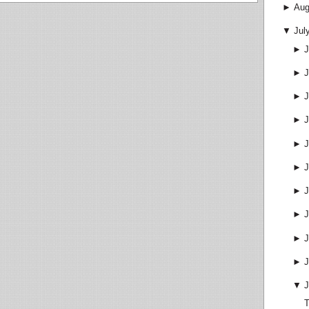
►
Aug
▼
Jul
►
J
►
J
►
J
►
J
►
J
►
J
►
J
►
J
►
J
►
J
▼
J
T