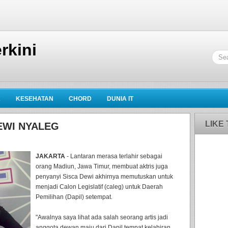
rkini
K
KESEHATAN
CHORD
DUNIA IT
LIKE
DEWI NYALEG
JAKARTA
- Lantaran merasa terlahir sebagai
orang Madiun, Jawa Timur, membuat aktris juga
penyanyi Sisca Dewi akhirnya memutuskan untuk
menjadi Calon Legislatif (caleg) untuk Daerah
Pemilihan (Dapil) setempat.
"Awalnya saya lihat ada salah seorang artis jadi
anggota dewan maju dari Dapil tempat kelahiran