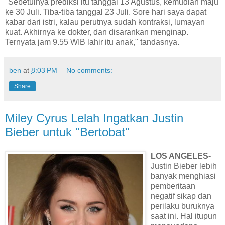
"Sebetulnya prediksi itu tanggal 13 Agustus, kemudian maju
ke 30 Juli. Tiba-tiba tanggal 23 Juli. Sore hari saya dapat
kabar dari istri, kalau perutnya sudah kontraksi, lumayan
kuat. Akhirnya ke dokter, dan disarankan menginap.
Ternyata jam 9.55 WIB lahir itu anak," tandasnya.
ben
at
8:03 PM
No comments:
Share
Miley Cyrus Lelah Ingatkan Justin
Bieber untuk "Bertobat"
LOS ANGELES-
Justin Bieber lebih
banyak menghiasi
pemberitaan
negatif sikap dan
perilaku buruknya
saat ini. Hal itupun