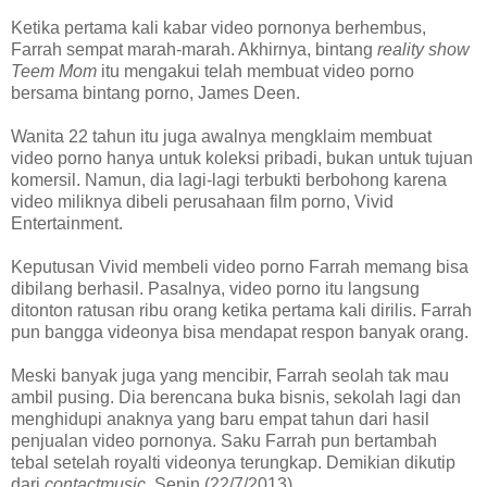
Ketika pertama kali kabar video pornonya berhembus,
Farrah sempat marah-marah. Akhirnya, bintang
reality show
Teem Mom
itu mengakui telah membuat video porno
bersama bintang porno, James Deen.
Wanita 22 tahun itu juga awalnya mengklaim membuat
video porno hanya untuk koleksi pribadi, bukan untuk tujuan
komersil. Namun, dia lagi-lagi terbukti berbohong karena
video miliknya dibeli perusahaan film porno, Vivid
Entertainment.
Keputusan Vivid membeli video porno Farrah memang bisa
dibilang berhasil. Pasalnya, video porno itu langsung
ditonton ratusan ribu orang ketika pertama kali dirilis. Farrah
pun bangga videonya bisa mendapat respon banyak orang.
Meski banyak juga yang mencibir, Farrah seolah tak mau
ambil pusing. Dia berencana buka bisnis, sekolah lagi dan
menghidupi anaknya yang baru empat tahun dari hasil
penjualan video pornonya. Saku Farrah pun bertambah
tebal setelah royalti videonya terungkap. Demikian dikutip
dari
contactmusic,
Senin (22/7/2013).