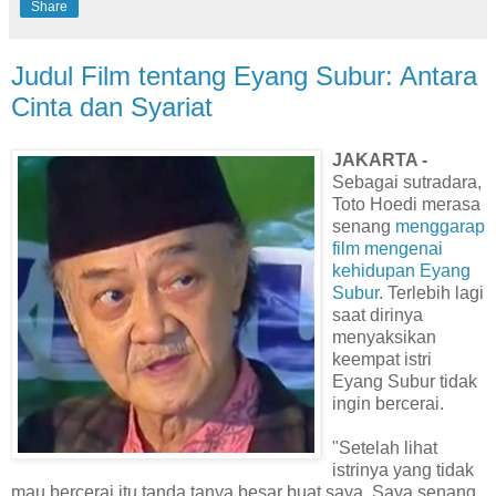
Share
Judul Film tentang Eyang Subur: Antara
Cinta dan Syariat
JAKARTA -
Sebagai sutradara,
Toto Hoedi merasa
senang
menggarap
film mengenai
kehidupan Eyang
Subur
. Terlebih lagi
saat dirinya
menyaksikan
keempat istri
Eyang Subur tidak
ingin bercerai.
"Setelah lihat
istrinya yang tidak
mau bercerai itu tanda tanya besar buat saya. Saya senang