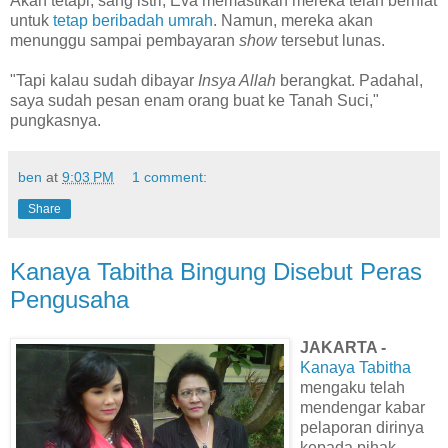
Akan tetapi, sang istri, Eva memastikan mereka telah berniat
untuk
tetap beribadah umrah
. Namun, mereka akan
menunggu sampai pembayaran
show
tersebut lunas.
"Tapi kalau sudah dibayar
Insya Allah
berangkat. Padahal,
saya sudah pesan enam orang buat ke Tanah Suci,"
pungkasnya.
ben
at
9:03 PM
1 comment:
Share
Kanaya Tabitha Bingung Disebut Peras
Pengusaha
JAKARTA -
Kanaya Tabitha
mengaku telah
mendengar kabar
pelaporan dirinya
kepada pihak