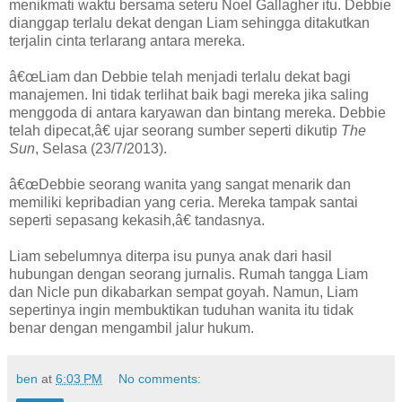
menikmati waktu bersama seteru Noel Gallagher itu. Debbie
dianggap terlalu dekat dengan Liam sehingga ditakutkan
terjalin cinta terlarang antara mereka.
â€œLiam dan Debbie telah menjadi terlalu dekat bagi
manajemen. Ini tidak terlihat baik bagi mereka jika saling
menggoda di antara karyawan dan bintang mereka. Debbie
telah dipecat,â€ ujar seorang sumber seperti dikutip
The
Sun
, Selasa (23/7/2013).
â€œDebbie seorang wanita yang sangat menarik dan
memiliki kepribadian yang ceria. Mereka tampak santai
seperti sepasang kekasih,â€ tandasnya.
Liam sebelumnya diterpa isu punya anak dari hasil
hubungan dengan seorang jurnalis. Rumah tangga Liam
dan Nicle pun dikabarkan sempat goyah. Namun, Liam
sepertinya ingin membuktikan tuduhan wanita itu tidak
benar dengan mengambil jalur hukum.
ben
at
6:03 PM
No comments: