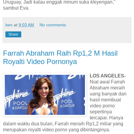
Uruguay. Jadi kalau enggak minum suka
kleyengan
,"
sambut Eva.
ben
at
9:03 AM
No comments:
Share
Farrah Abraham Raih Rp1,2 M Hasil
Royalti Video Pornonya
LOS ANGELES-
Niat awal Farrah
Abraham meraih
uang banyak dari
hasil membuat
video porno
sepertinya
tercapai. Hanya
dalam waktu dua bulan, Farrah meraih Rp1,2 miliar yang
merupakan royalti video porno yang dibintanginya.