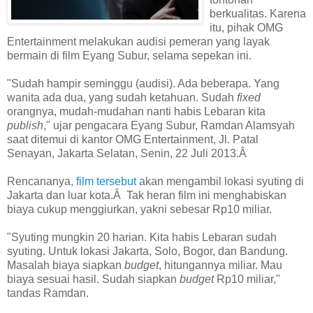
berkualitas. Karena
itu, pihak OMG
Entertainment melakukan audisi pemeran yang layak
bermain di film Eyang Subur, selama sepekan ini.
"Sudah hampir seminggu (audisi). Ada beberapa. Yang
wanita ada dua, yang sudah ketahuan. Sudah
fixed
orangnya, mudah-mudahan nanti habis Lebaran kita
publish
," ujar pengacara Eyang Subur, Ramdan Alamsyah
saat ditemui di kantor OMG Entertainment, Jl. Patal
Senayan, Jakarta Selatan, Senin, 22 Juli 2013.Â
Rencananya
, film tersebut
akan mengambil lokasi syuting di
Jakarta dan luar kota.Â Tak heran film ini menghabiskan
biaya cukup menggiurkan, yakni sebesar Rp10 miliar.
"Syuting mungkin 20 harian. Kita habis Lebaran sudah
syuting. Untuk lokasi Jakarta, Solo, Bogor, dan Bandung.
Masalah biaya siapkan
budget
, hitungannya miliar. Mau
biaya sesuai hasil. Sudah siapkan
budget
Rp10 miliar,"
tandas Ramdan.