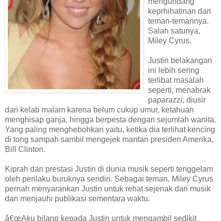
mengundang
keprhihatinan dari
teman-temannya.
Salah satunya,
Miley Cyrus.
Justin belakangan
ini lebih sering
terlibat masalah
seperti, menabrak
paparazzi, diusir
dari kelab malam karena belum cukup umur, ketahuan
menghisap ganja, hingga berpesta dengan sejumlah wanita.
Yang paling menghebohkan yaitu, ketika dia terlihat kencing
di tong sampah sambil mengejek mantan presiden Amerika,
Bill Clinton.
Kiprah dan prestasi Justin di dunia musik seperti tenggelam
oleh perilaku buruknya sendiri. Sebagai teman, Miley Cyrus
pernah menyarankan Justin untuk rehat sejenak dari musik
dan menjauhi publikasi sementara waktu.
â€œAku bilang kepada Justin untuk mengambil sedikit