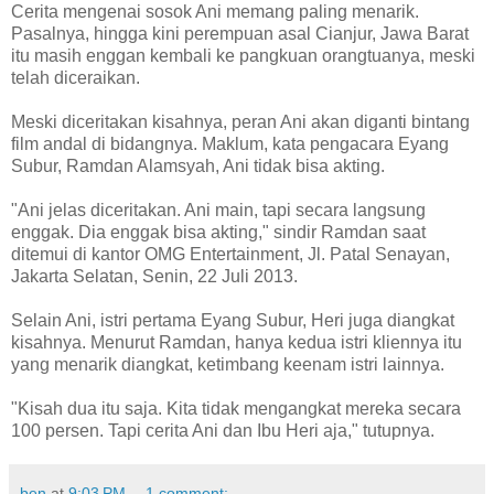
Cerita mengenai sosok Ani memang paling menarik.
Pasalnya, hingga kini perempuan asal Cianjur, Jawa Barat
itu masih enggan kembali ke pangkuan orangtuanya, meski
telah diceraikan.
Meski diceritakan kisahnya, peran Ani akan diganti bintang
film andal di bidangnya. Maklum, kata pengacara Eyang
Subur, Ramdan Alamsyah, Ani tidak bisa akting.
"Ani jelas diceritakan. Ani main, tapi secara langsung
enggak. Dia enggak bisa akting," sindir Ramdan saat
ditemui di kantor OMG Entertainment, Jl. Patal Senayan,
Jakarta Selatan, Senin, 22 Juli 2013.
Selain Ani, istri pertama Eyang Subur, Heri juga diangkat
kisahnya. Menurut Ramdan, hanya kedua istri kliennya itu
yang menarik diangkat, ketimbang keenam istri lainnya.
"Kisah dua itu saja. Kita tidak mengangkat mereka secara
100 persen. Tapi cerita Ani dan Ibu Heri aja," tutupnya.
ben
at
9:03 PM
1 comment: