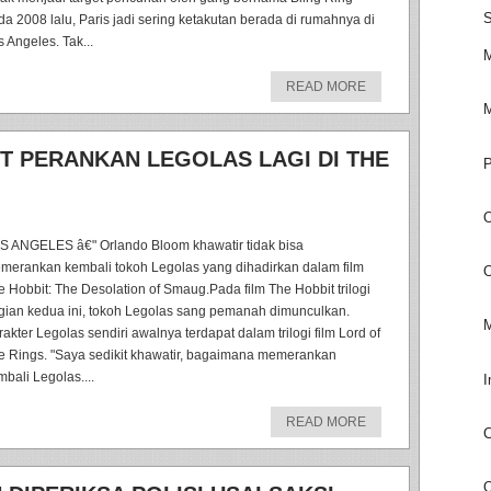
S
da 2008 lalu, Paris jadi sering ketakutan berada di rumahnya di
 Angeles. Tak...
M
READ MORE
M
 PERANKAN LEGOLAS LAGI DI THE
P
O
S ANGELES â€" Orlando Bloom khawatir tidak bisa
merankan kembali tokoh Legolas yang dihadirkan dalam film
O
e Hobbit: The Desolation of Smaug.Pada film The Hobbit trilogi
gian kedua ini, tokoh Legolas sang pemanah dimunculkan.
M
rakter Legolas sendiri awalnya terdapat dalam trilogi film Lord of
e Rings. "Saya sedikit khawatir, bagaimana memerankan
mbali Legolas....
I
READ MORE
C
O