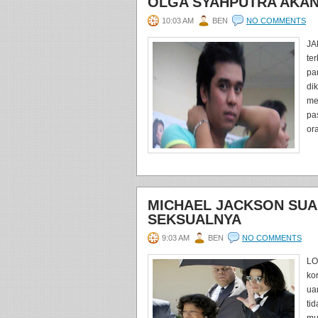
OLGA SYAHPUTRA AKAN 
10:03 AM
BEN
NO COMMENTS
JA
te
pa
di
me
pa
ora
MICHAEL JACKSON SU
SEKSUALNYA
9:03 AM
BEN
NO COMMENTS
LO
ko
ua
ti