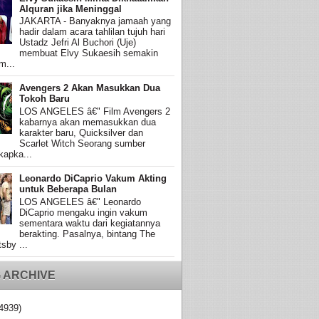
Alquran jika Meninggal
JAKARTA - Banyaknya jamaah yang
hadir dalam acara tahlilan tujuh hari
Ustadz Jefri Al Buchori (Uje)
membuat Elvy Sukaesih semakin
m...
Avengers 2 Akan Masukkan Dua
Tokoh Baru
LOS ANGELES â€" Film Avengers 2
kabarnya akan memasukkan dua
karakter baru, Quicksilver dan
Scarlet Witch Seorang sumber
apka...
Leonardo DiCaprio Vakum Akting
untuk Beberapa Bulan
LOS ANGELES â€" Leonardo
DiCaprio mengaku ingin vakum
sementara waktu dari kegiatannya
berakting. Pasalnya, bintang The
sby ...
 ARCHIVE
4939)