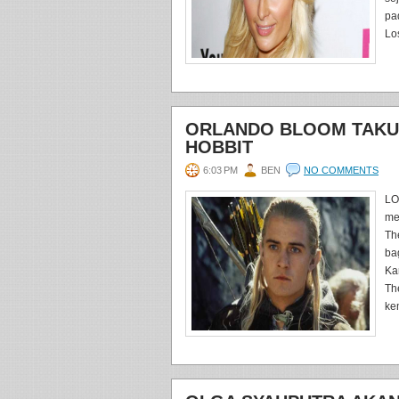
pa
Los
ORLANDO BLOOM TAKUT
HOBBIT
6:03 PM
BEN
NO COMMENTS
LO
me
Th
ba
Ka
Th
ke