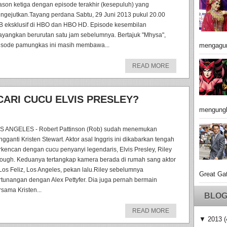
ason ketiga dengan episode terakhir (kesepuluh) yang
ngejutkan.Tayang perdana Sabtu, 29 Juni 2013 pukul 20.00
B eksklusif di HBO dan HBO HD. Episode kesembilan
tayangkan berurutan satu jam sebelumnya. Bertajuk "Mhysa",
isode pamungkas ini masih membawa...
mengagu
READ MORE
ARI CUCU ELVIS PRESLEY?
mengungk
S ANGELES - Robert Pattinson (Rob) sudah menemukan
ngganti Kristen Stewart. Aktor asal Inggris ini dikabarkan tengah
rkencan dengan cucu penyanyi legendaris, Elvis Presley, Riley
ough. Keduanya tertangkap kamera berada di rumah sang aktor
 Los Feliz, Los Angeles, pekan lalu.Riley sebelumnya
Great Gat
rtunangan dengan Alex Pettyfer. Dia juga pernah bermain
rsama Kristen...
BLOG
READ MORE
▼
2013
(