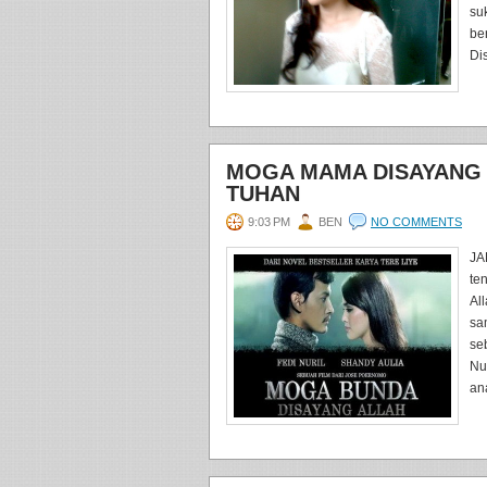
su
be
Di
MOGA MAMA DISAYANG 
TUHAN
9:03 PM
BEN
NO COMMENTS
JA
te
Al
sa
se
Nu
ana