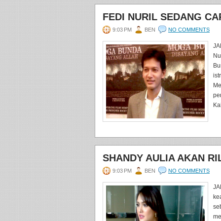
FEDI NURIL SEDANG CAR
9:03 PM
BEN
NO COMMENTS
JA
Nu
Bu
is
Me
pe
Ka
SHANDY AULIA AKAN RI
9:03 PM
BEN
NO COMMENTS
JA
ke
se
me