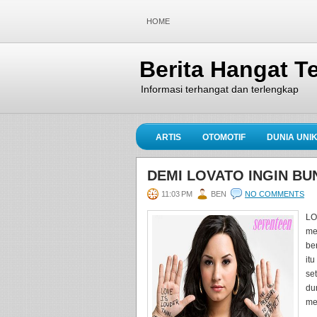
HOME
Berita Hangat Te
Informasi terhangat dan terlengkap
ARTIS
OTOMOTIF
DUNIA UNI
DEMI LOVATO INGIN BUN
11:03 PM
BEN
NO COMMENTS
LO
me
be
itu
se
du
me