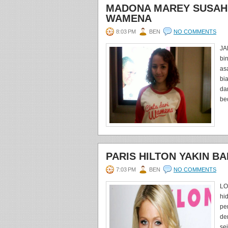
MADONA MAREY SUSAH N
WAMENA
8:03 PM
BEN
NO COMMENTS
JA
bi
as
bi
da
be
PARIS HILTON YAKIN 
7:03 PM
BEN
NO COMMENTS
LO
hi
pe
de
se