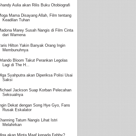
handy Aulia akan Rilis Buku Otobiografi
oga Mama Disayang Allah, Film tentang
Keadilan Tuhan
adona Marey Susah Nangis di Film Cinta
dari Wamena
aris Hilton Yakin Banyak Orang Ingin
Membunuhnya
rlando Bloom Takut Perankan Legolas
Lagi di The H...
lga Syahputra akan Diperiksa Polisi Usai
Saksi
ichael Jackson Suap Korban Pelecahan
Seksualnya
ngin Dekat dengan Song Hye Gyo, Fans
Rusak Eskalator
hanning Tatum Nangis Lihat Istri
Melahirkan
lga akan Minta Maaf kepada Febby?