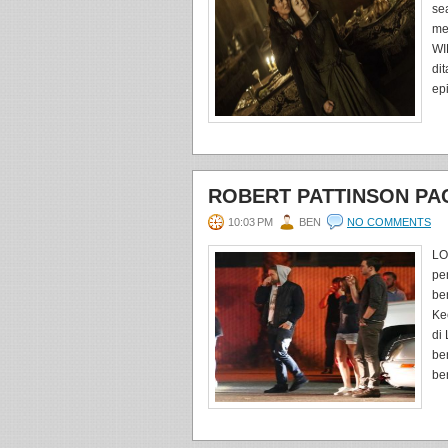
se
me
WI
di
ep
ROBERT PATTINSON PAC
10:03 PM
BEN
NO COMMENTS
LO
pe
be
Ke
di
be
be