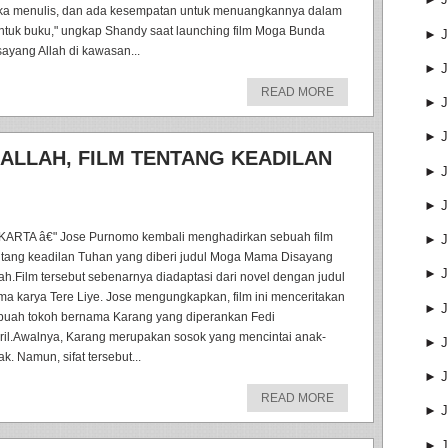
ka menulis, dan ada kesempatan untuk menuangkannya dalam
ntuk buku," ungkap Shandy saat launching film Moga Bunda
►
J
sayang Allah di kawasan...
►
J
READ MORE
►
J
►
J
ALLAH, FILM TENTANG KEADILAN
►
J
►
J
KARTA â€" Jose Purnomo kembali menghadirkan sebuah film
►
J
ntang keadilan Tuhan yang diberi judul Moga Mama Disayang
►
J
lah.Film tersebut sebenarnya diadaptasi dari novel dengan judul
ma karya Tere Liye. Jose mengungkapkan, film ini menceritakan
►
J
buah tokoh bernama Karang yang diperankan Fedi
ril.Awalnya, Karang merupakan sosok yang mencintai anak-
►
J
k. Namun, sifat tersebut...
►
J
READ MORE
►
J
►
J