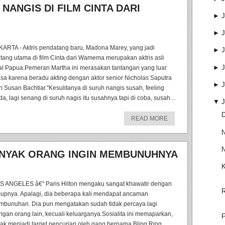
ANGIS DI FILM CINTA DARI
►
J
►
J
KARTA - Aktris pendatang baru, Madona Marey, yang jadi
►
J
ntang utama di film Cinta dari Wamema merupakan aktris asli
►
J
al Papua.Pemeran Martha ini merasakan tantangan yang luar
asa karena beradu akting dengan aktor senior Nicholas Saputra
►
J
n Susan Bachtiar."Kesulitanya di suruh nangis susah, feeling
da, lagi senang di suruh nagis itu susahnya tapi di coba, susah...
▼
J
D
READ MORE
N
N
BANYAK ORANG INGIN MEMBUNUHNYA
K
S ANGELES â€" Paris Hilton mengaku sangat khawatir dengan
R
dupnya. Apalagi, dia beberapa kali mendapat ancaman
mbunuhan. Dia pun mengatakan sudah tidak percaya lagi
ngan orang lain, kecuali keluarganya.Sosialita ini memaparkan,
F
jak menjadi target pencurian oleh gang bernama Bling Ring