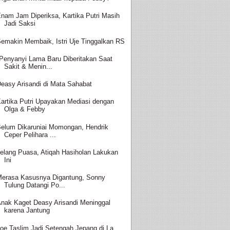
nam Jam Diperiksa, Kartika Putri Masih
Jadi Saksi
emakin Membaik, Istri Uje Tinggalkan RS
Penyanyi Lama Baru Diberitakan Saat
Sakit & Menin...
easy Arisandi di Mata Sahabat
artika Putri Upayakan Mediasi dengan
Olga & Febby
elum Dikaruniai Momongan, Hendrik
Ceper Pelihara ...
elang Puasa, Atiqah Hasiholan Lakukan
Ini
erasa Kasusnya Digantung, Sonny
Tulung Datangi Po...
nak Kaget Deasy Arisandi Meninggal
karena Jantung
oe Taslim Jadi Setengah Jepang di La