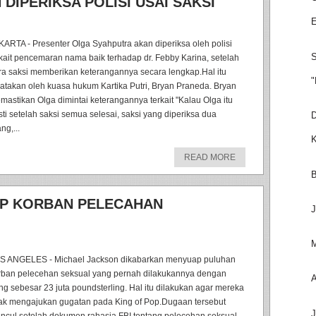
DIPERIKSA POLISI USAI SAKSI
E
KARTA - Presenter Olga Syahputra akan diperiksa oleh polisi
S
rkait pencemaran nama baik terhadap dr. Febby Karina, setelah
ra saksi memberikan keterangannya secara lengkap.Hal itu
"
katakan oleh kuasa hukum Kartika Putri, Bryan Praneda. Bryan
mastikan Olga dimintai keterangannya terkait "Kalau Olga itu
sti setelah saksi semua selesai, saksi yang diperiksa dua
D
ng,...
K
READ MORE
B
AP KORBAN PELECAHAN
J
M
S ANGELES - Michael Jackson dikabarkan menyuap puluhan
rban pelecehan seksual yang pernah dilakukannya dengan
A
ng sebesar 23 juta poundsterling. Hal itu dilakukan agar mereka
dak mengajukan gugatan pada King of Pop.Dugaan tersebut
J