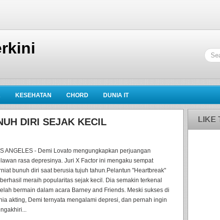
rkini
K
KESEHATAN
CHORD
DUNIA IT
LIKE
UH DIRI SEJAK KECIL
S ANGELES - Demi Lovato mengungkapkan perjuangan
lawan rasa depresinya. Juri X Factor ini mengaku sempat
rniat bunuh diri saat berusia tujuh tahun.Pelantun "Heartbreak"
 berhasil meraih popularitas sejak kecil. Dia semakin terkenal
telah bermain dalam acara Barney and Friends. Meski sukses di
nia akting, Demi ternyata mengalami depresi, dan pernah ingin
ngakhiri...