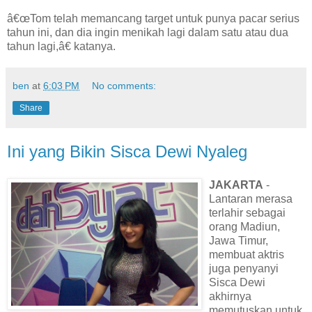
â€œTom telah memancang target untuk punya pacar serius
tahun ini, dan dia ingin menikah lagi dalam satu atau dua
tahun lagi,â€ katanya.
ben
at
6:03 PM
No comments:
Share
Ini yang Bikin Sisca Dewi Nyaleg
JAKARTA
-
Lantaran merasa
terlahir sebagai
orang Madiun,
Jawa Timur,
membuat aktris
juga penyanyi
Sisca Dewi
akhirnya
memutuskan untuk