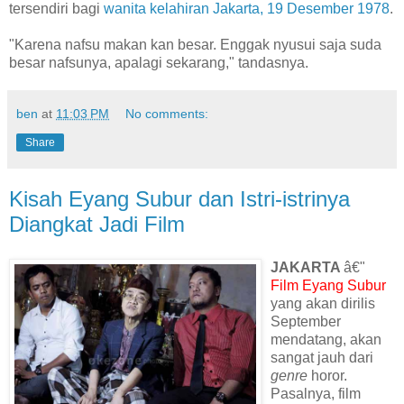
tersendiri bagi
wanita kelahiran Jakarta, 19 Desember 1978
.
"Karena nafsu makan kan besar. Enggak nyusui saja suda
besar nafsunya, apalagi sekarang," tandasnya.
ben
at
11:03 PM
No comments:
Share
Kisah Eyang Subur dan Istri-istrinya
Diangkat Jadi Film
JAKARTA
â€"
Film Eyang Subur
yang akan dirilis
September
mendatang, akan
sangat jauh dari
genre
horor.
Pasalnya, film