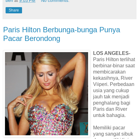
ben
at
9:03 PM
No comments:
Share
Paris Hilton Berbunga-bunga Punya
Pacar Berondong
LOS ANGELES-
Paris Hilton terlihat
berbinar-binar saat
membicarakan
kekasihnya, River
Viiperi. Perbedaan
usia yang cukup
jauh tak menjadi
penghalang bagi
Paris dan River
untuk bahagia.
Memiliki pacar
yang sangat sibuk