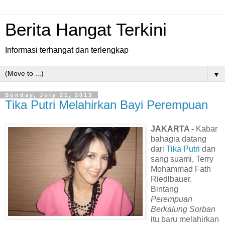
Berita Hangat Terkini
Informasi terhangat dan terlengkap
▼
Sunday, July 21, 2013
Tika Putri Melahirkan Bayi Perempuan
JAKARTA -
Kabar
bahagia datang
dari
Tika Putri
dan
sang suami, Terry
Mohammad Fath
Riedlbauer.
Bintang
Perempuan
Berkalung Sorban
itu baru melahirkan