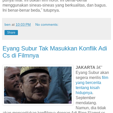
punya nilai. Ini bukan film horor. Ini benar-benar
menggunakan sineas-sineas yang berkualitas, dan bagus.
Ini benar-benar beda," tutupnya.
ben
at
10:03 PM
No comments:
Share
Eyang Subur Tak Masukkan Konflik Adi
Cs di Filmnya
JAKARTA
â€"
Eyang Subur akan
segera merilis
film
yang bercerita
tentang kisah
hidupnya
.
September
mendatang.
Namun, dia tidak
akan menceritakan konfliknya dengan Adi Bing Slamet cs