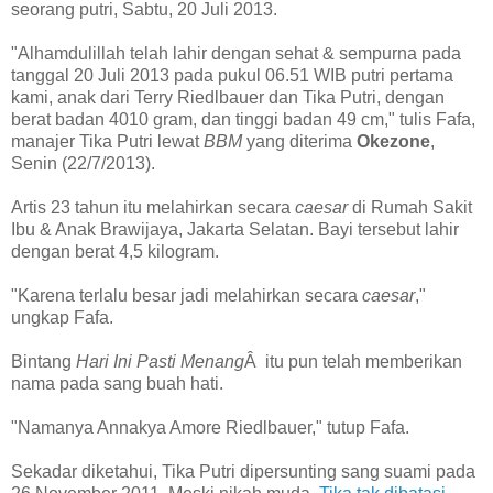
seorang putri, Sabtu, 20 Juli 2013.
"Alhamdulillah telah lahir dengan sehat & sempurna pada
tanggal 20 Juli 2013 pada pukul 06.51 WIB putri pertama
kami, anak dari Terry Riedlbauer dan Tika Putri, dengan
berat badan 4010 gram, dan tinggi badan 49 cm," tulis Fafa,
manajer Tika Putri lewat
BBM
yang diterima
Okezone
,
Senin (22/7/2013).
Artis 23 tahun itu melahirkan secara
caesar
di Rumah Sakit
Ibu & Anak Brawijaya, Jakarta Selatan. Bayi tersebut lahir
dengan berat 4,5 kilogram.
"Karena terlalu besar jadi melahirkan
secara
caesar
,"
ungkap Fafa.
Bintang
Hari Ini Pasti Menang
Â itu pun telah memberikan
nama pada sang buah hati.
"Namanya Annakya Amore Riedlbauer," tutup Fafa.
Sekadar diketahui, Tika Putri dipersunting sang suami pada