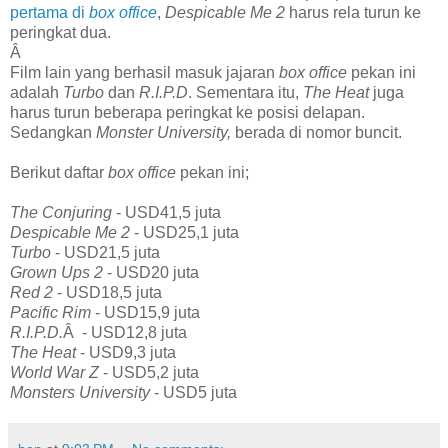
pertama di
box office
,
Despicable Me 2
harus rela turun ke
peringkat dua.
Â
Film lain yang berhasil masuk jajaran
box office
pekan ini
adalah
Turbo
dan
R.I.P.D
. Sementara itu,
The Heat
juga
harus turun beberapa peringkat ke posisi delapan.
Sedangkan
Monster University,
berada di nomor buncit.
Berikut daftar
box office
pekan ini;
The Conjuring
- USD41,5 juta
Despicable Me 2
- USD25,1 juta
Turbo
- USD21,5 juta
Grown Ups 2
- USD20 juta
Red 2
- USD18,5 juta
Pacific Rim
- USD15,9 juta
R.I.P.D.
Â - USD12,8 juta
The Heat
- USD9,3 juta
World War Z
- USD5,2 juta
Monsters University
- USD5 juta