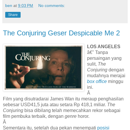
ben
at
9:03 PM
No comments:
Share
The Conjuring Geser Despicable Me 2
LOS ANGELES
â€" Tanpa
persaingan yang
sulit,
The
Conjuring
dengan
mudahnya merajai
box office
minggu
ini.
Â
Film yang disutradarai James Wan itu meraup penghasilan
sebesar USD41,5 juta atau setara Rp 418,1 miliar.
The
Conjuring
bisa dibilang telah memecahkan rekor sebagai
film pembuka terbaik, dengan
genre
horor.
Â
Sementara itu, setelah dua pekan menempati
posisi