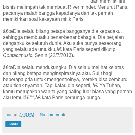
dan memiliki lini
bisnis melimpah tak membuat River minder. Menurut Paris,
pacarnya malah bangga kepadanya dan tak pernah
memikirkan soal kekayaan milik Paris.
â€œDia selalu bilang betapa bangganya dia kepadaku,
sehingga membuatku benar-benar bahagia. Dia berjalan
denganku ke seluruh dunia. Aku suka punya seseorang
yang selalu ada untukku,â€ kata Paris seperti dikutip
Contactmusic
, Senin (22/7/2013).
â€œDia selalu mendukungku. Dia selalu melihat ke atas
dan bilang betapa menginspirasinya aku. Sulit bagi
beberapa pria untuk mengontrolnya, mereka bisa cemburu
atau tidak nyaman. Tapi kalau dia seperti, â€˜Ya Tuhan,
kamu merupakan wanita yang paling luar biasa yang pernah
aku temuiâ€™,â€ kata Paris berbunga-bunga.
ben
at
7:03 PM
No comments:
Share