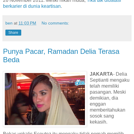
26 November 2011. Meski nikah muda,
Tika tak dibatasi
berkarier di dunia keartisan
.
ben
at
11:03 PM
No comments:
Share
Punya Pacar, Ramadan Delia Terasa
Beda
JAKARTA
- Delia
Septianti mengaku
telah memiliki
pasangan. Meski
demikian, dia
enggan
memberitahukan
sosok sang
kekasih.
Bekas vokalis Ecoutez itu mengaku tidak pernah memilih-