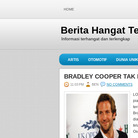
HOME
Berita Hangat Te
Informasi terhangat dan terlengkap
ARTIS
OTOMOTIF
DUNIA UNI
BRADLEY COOPER TAK 
11:03 PM
BEN
NO COMMENTS
LO
pi
te
Br
di
te
Osc