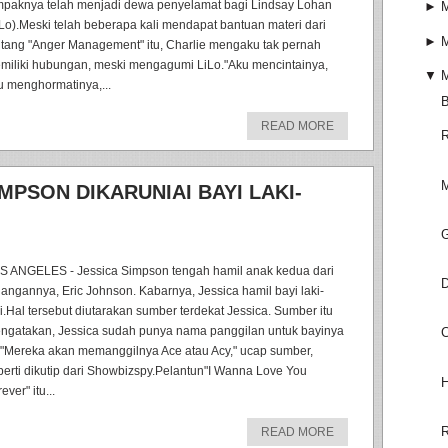
mpaknya telah menjadi dewa penyelamat bagi Lindsay Lohan
►
M
iLo).Meski telah beberapa kali mendapat bantuan materi dari
►
M
ntang "Anger Management" itu, Charlie mengaku tak pernah
miliki hubungan, meski mengagumi LiLo."Aku mencintainya,
▼
M
u menghormatinya,...
B
READ MORE
R
M
IMPSON DIKARUNIAI BAYI LAKI-
G
S ANGELES - Jessica Simpson tengah hamil anak kedua dari
D
nangannya, Eric Johnson. Kabarnya, Jessica hamil bayi laki-
ki.Hal tersebut diutarakan sumber terdekat Jessica. Sumber itu
ngatakan, Jessica sudah punya nama panggilan untuk bayinya
C
u."Mereka akan memanggilnya Ace atau Acy," ucap sumber,
perti dikutip dari Showbizspy.Pelantun"I Wanna Love You
H
ever" itu...
R
READ MORE