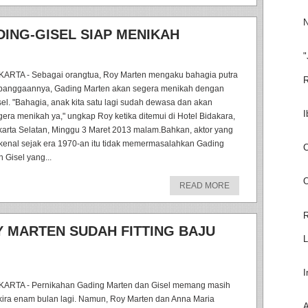
N
ING-GISEL SIAP MENIKAH
"
KARTA - Sebagai orangtua, Roy Marten mengaku bahagia putra
R
banggaannya, Gading Marten akan segera menikah dengan
sel. "Bahagia, anak kita satu lagi sudah dewasa dan akan
I
gera menikah ya," ungkap Roy ketika ditemui di Hotel Bidakara,
karta Selatan, Minggu 3 Maret 2013 malam.Bahkan, aktor yang
rkenal sejak era 1970-an itu tidak memermasalahkan Gading
C
n Gisel yang...
O
READ MORE
R
Y MARTEN SUDAH FITTING BAJU
L
I
KARTA - Pernikahan Gading Marten dan Gisel memang masih
kira enam bulan lagi. Namun, Roy Marten dan Anna Maria
A