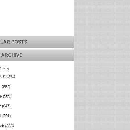
LAR POSTS
 ARCHIVE
4939)
ust
(341)
y
(997)
e
(585)
y
(847)
l
(991)
ch
(888)