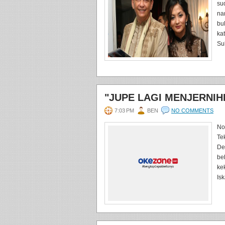
su
na
bu
ka
Sub
"JUPE LAGI MENJERNIH
7:03 PM
BEN
NO COMMENTS
No
Te
De
be
ke
Is