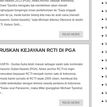
bel Awards 2013 (PGA), News Anchor Seputar Indonesia,
►
M
chael Tjandra mengaku tak memikirkan akan meraih
nghargaan bergengsi insan pertelevisian itu."Saya enggak
►
M
kirin itu ya, meski kantor bilang kita mau ke arah sana (meraih
►
M
nasonic Gobel Awards)," kata Michael ditemui Okezone di studio
I, Kebon Sirih,...
►
M
READ MORE
►
M
►
M
ERUSKAN KEJAYAAN RCTI DI PGA
►
M
►
M
KARTA - Gustav Aulia telah masuk sebagai salah satu nominator
►
M
nasonic Gobel Awards (PGA). News anchor RCTI ini ingin
neruskan kejayaan RCTI menjadi nomor satu di Indonesia.
►
M
mulai karier jurnalis di RCTI sejak 2005 silam, membuat dia
miliki keterikatan dengan televisi swasta pertama di Indonesia
►
M
u."Kalau soal Panasonic, maka Mike (panggilan Michael Tjandra)
►
M
...
►
M
READ MORE