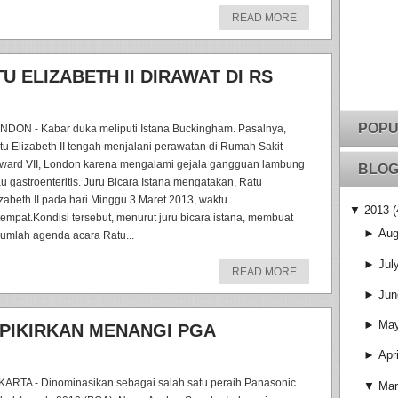
READ MORE
 ELIZABETH II DIRAWAT DI RS
POPU
NDON - Kabar duka meliputi Istana Buckingham. Pasalnya,
tu Elizabeth II tengah menjalani perawatan di Rumah Sakit
ward VII, London karena mengalami gejala gangguan lambung
BLOG
au gastroenteritis. Juru Bicara Istana mengatakan, Ratu
izabeth II pada hari Minggu 3 Maret 2013, waktu
▼
2013
(
tempat.Kondisi tersebut, menurut juru bicara istana, membuat
►
Aug
jumlah agenda acara Ratu...
►
Jul
READ MORE
►
Jun
►
Ma
 PIKIRKAN MENANGI PGA
►
Apri
KARTA - Dinominasikan sebagai salah satu peraih Panasonic
▼
Mar