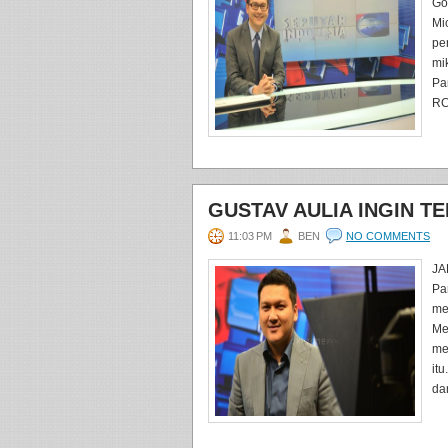
Go
Mi
pe
mi
Pa
RCT
GUSTAV AULIA INGIN T
11:03 PM
BEN
NO COMMENTS
JA
Pa
me
Me
me
it
dan