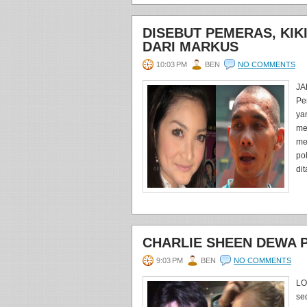
DISEBUT PEMERAS, KIK
DARI MARKUS
10:03 PM
BEN
NO COMMENTS
JA
Pe
ya
me
me
po
dit
CHARLIE SHEEN DEWA 
9:03 PM
BEN
NO COMMENTS
LO
se