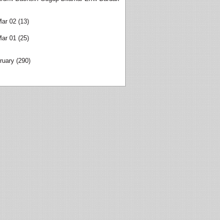
ar 02
(13)
ar 01
(25)
ruary
(290)