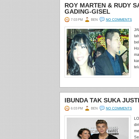
ROY MARTEN & RUDY 
GADING-GISEL
7:03 PM
BEN
NO COMMENTS
JA
ta
be
Ho
ma
ka
te
IBUNDA TAK SUKA JUST
6:03 PM
BEN
NO COMMENTS
LO
di
me
Say