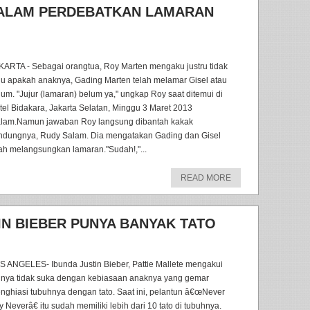
SALAM PERDEBATKAN LAMARAN
KARTA - Sebagai orangtua, Roy Marten mengaku justru tidak
hu apakah anaknya, Gading Marten telah melamar Gisel atau
lum. "Jujur (lamaran) belum ya," ungkap Roy saat ditemui di
tel Bidakara, Jakarta Selatan, Minggu 3 Maret 2013
lam.Namun jawaban Roy langsung dibantah kakak
ndungnya, Rudy Salam. Dia mengatakan Gading dan Gisel
lah melangsungkan lamaran."Sudah!,"...
READ MORE
IN BIEBER PUNYA BANYAK TATO
S ANGELES- Ibunda Justin Bieber, Pattie Mallete mengakui
rinya tidak suka dengan kebiasaan anaknya yang gemar
nghiasi tubuhnya dengan tato. Saat ini, pelantun â€œNever
 Neverâ€ itu sudah memiliki lebih dari 10 tato di tubuhnya.