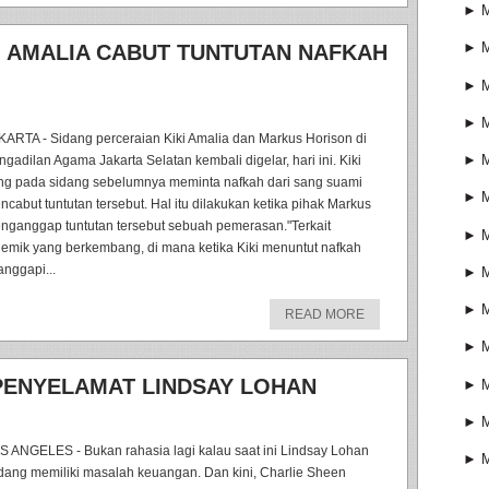
►
M
►
M
I AMALIA CABUT TUNTUTAN NAFKAH
►
M
►
M
KARTA - Sidang perceraian Kiki Amalia dan Markus Horison di
►
M
ngadilan Agama Jakarta Selatan kembali digelar, hari ini. Kiki
ng pada sidang sebelumnya meminta nafkah dari sang suami
►
M
ncabut tuntutan tersebut. Hal itu dilakukan ketika pihak Markus
nganggap tuntutan tersebut sebuah pemerasan."Terkait
►
M
lemik yang berkembang, di mana ketika Kiki menuntut nafkah
anggapi...
►
M
►
M
READ MORE
►
M
PENYELAMAT LINDSAY LOHAN
►
M
►
M
S ANGELES - Bukan rahasia lagi kalau saat ini Lindsay Lohan
►
M
dang memiliki masalah keuangan. Dan kini, Charlie Sheen