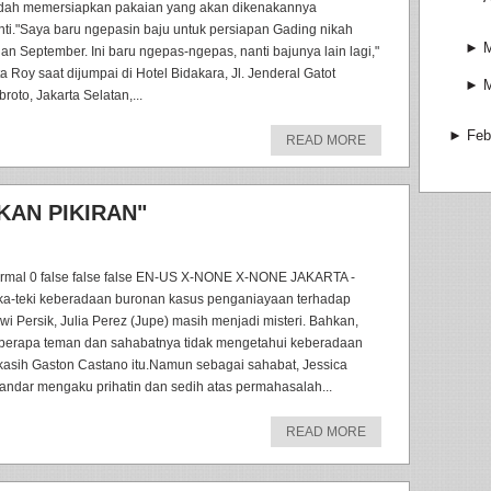
dah memersiapkan pakaian yang akan dikenakannya
nti."Saya baru ngepasin baju untuk persiapan Gading nikah
►
M
lan September. Ini baru ngepas-ngepas, nanti bajunya lain lagi,"
ta Roy saat dijumpai di Hotel Bidakara, Jl. Jenderal Gatot
►
M
roto, Jakarta Selatan,...
►
Feb
READ MORE
KAN PIKIRAN"
rmal 0 false false false EN-US X-NONE X-NONE JAKARTA -
ka-teki keberadaan buronan kasus penganiayaan terhadap
wi Persik, Julia Perez (Jupe) masih menjadi misteri. Bahkan,
berapa teman dan sahabatnya tidak mengetahui keberadaan
kasih Gaston Castano itu.Namun sebagai sahabat, Jessica
kandar mengaku prihatin dan sedih atas permahasalah...
READ MORE