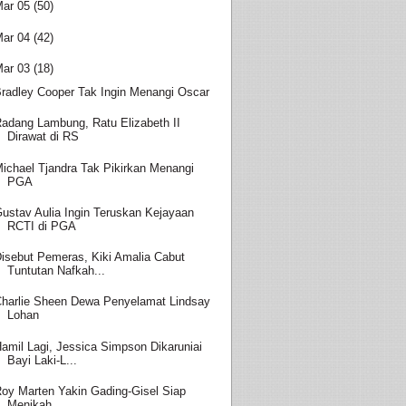
ar 05
(50)
ar 04
(42)
ar 03
(18)
radley Cooper Tak Ingin Menangi Oscar
adang Lambung, Ratu Elizabeth II
Dirawat di RS
ichael Tjandra Tak Pikirkan Menangi
PGA
ustav Aulia Ingin Teruskan Kejayaan
RCTI di PGA
isebut Pemeras, Kiki Amalia Cabut
Tuntutan Nafkah...
harlie Sheen Dewa Penyelamat Lindsay
Lohan
amil Lagi, Jessica Simpson Dikaruniai
Bayi Laki-L...
oy Marten Yakin Gading-Gisel Siap
Menikah