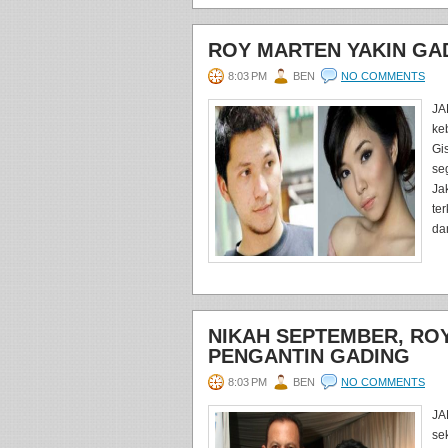
ROY MARTEN YAKIN GAD
8:03 PM
BEN
NO COMMENTS
JA
ke
Gi
se
Ja
te
da
NIKAH SEPTEMBER, RO
PENGANTIN GADING
8:03 PM
BEN
NO COMMENTS
JA
se