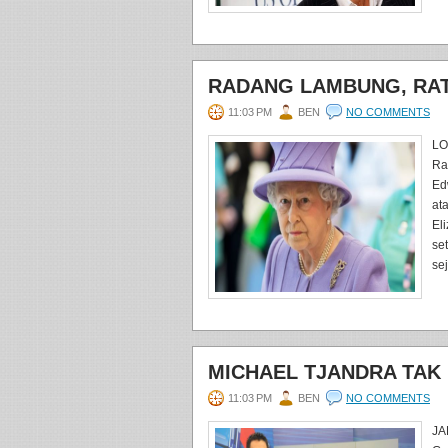
RADANG LAMBUNG, RATU
11:03 PM
BEN
NO COMMENTS
LO
Ra
Ed
at
El
se
se
MICHAEL TJANDRA TAK
11:03 PM
BEN
NO COMMENTS
JA