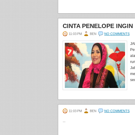
CINTA PENELOPE INGIN
11:03 PM
BEN
NO COMMENTS
JA
Pe
al
ru
Ja
me
se
11:03 PM
BEN
NO COMMENTS
...