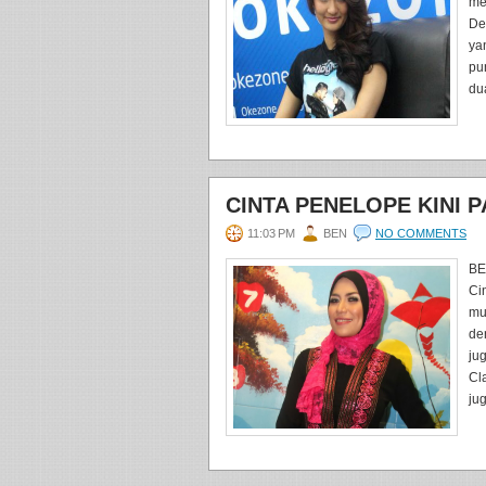
me
De
ya
pu
du
CINTA PENELOPE KINI
11:03 PM
BEN
NO COMMENTS
BE
Ci
mu
de
ju
Cl
jug