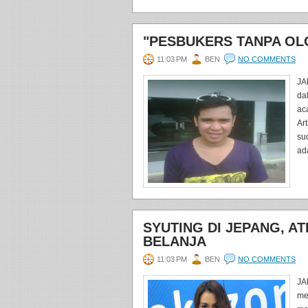
"PESBUKERS TANPA OL
11:03 PM
BEN
NO COMMENTS
JA
da
ac
Ar
su
ad
SYUTING DI JEPANG, A
BELANJA
11:03 PM
BEN
NO COMMENTS
JA
me