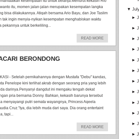
manfaatkan kesempatan itu untuk belanja.Menurut kekasih Rio
wanto itu, momen jalan-jalan merupakan kesempatan langka
▼
Jul
ng bisa dilakukannya. Atiqah bersama Ario Bayu, dan Joe Taslim
►
J
n tak ingin menyia-nyikan kesempatan menghabiskan waktu
a pekannya untuk berkeliling...
►
J
READ MORE
►
J
►
J
 PACARI BERONDONG
►
J
►
J
KASI - Setelah pernikahannya dengan Mustafa "Debu" kandas,
►
J
nta Penelope kini terlihat akrab dengan seorang pria yang lebih
da darinya.Penyanyi dangdut ini mengaku tengah dekat
►
J
ngan pria bernama Donny. Bahkan, kekasih barunya tersebut
ga menyayangi putri semata wayangnya, Princess Aqeela
►
J
audia Cruz."Iya, dia lebih muda dari saya. Dia orang entertaint
►
J
a, tapi...
►
J
READ MORE
►
J