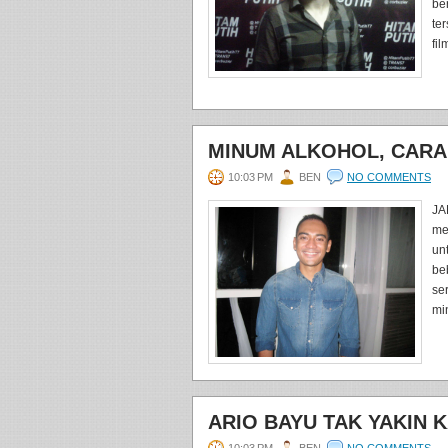
be
te
fil
MINUM ALKOHOL, CARA
10:03 PM
BEN
NO COMMENTS
JA
me
un
be
se
mi
ARIO BAYU TAK YAKIN 