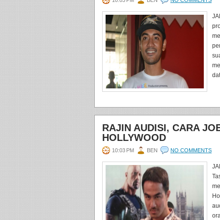
10:03 PM
BEN
NO COMMENTS
JA
pr
me
pe
su
me
da
RAJIN AUDISI, CARA JO
HOLLYWOOD
10:03 PM
BEN
NO COMMENTS
JA
Ta
me
Ho
au
or