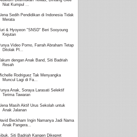
Niat Kumpul ...
lena Sedih Pendidikan di Indonesia Tidak
Merata
uri & Hyoyeon "SNSD" Beri Sooyoung
Kejutan
unya Video Porno, Farrah Abraham Tetap
Ditolak Pl...
akum dengan Anak Band, Siti Badriah
Resah
ichelle Rodriguez Tak Menyangka
Muncul Lagi di Fa...
unya Anak, Soraya Larasati Selektif
Terima Tawaran
lena Masih Aktif Urus Sekolah untuk
Anak Jalanan
avid Beckham Ingin Namanya Jadi Nama
Anak Pangera...
ibuk, Siti Badriah Kangen Dikepret