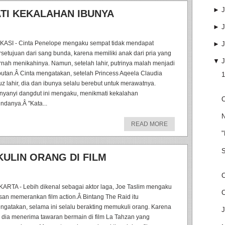
►
J
TI KEKALAHAN IBUNYA
►
J
KASI - Cinta Penelope mengaku sempat tidak mendapat
►
J
rsetujuan dari sang bunda, karena memiliki anak dari pria yang
▼
J
rnah menikahinya. Namun, setelah lahir, putrinya malah menjadi
butan.Â Cinta mengatakan, setelah Princess Aqeela Claudia
1
uz lahir, dia dan ibunya selalu berebut untuk merawatnya.
nyanyi dangdut ini mengaku, menikmati kekalahan
C
undanya.Â "Kata...
N
READ MORE
"
S
ULIN ORANG DI FILM
C
KARTA - Lebih dikenal sebagai aktor laga, Joe Taslim mengaku
C
san memerankan film action.Â Bintang The Raid itu
ngatakan, selama ini selalu berakting memukuli orang. Karena
J
u, dia menerima tawaran bermain di film La Tahzan yang