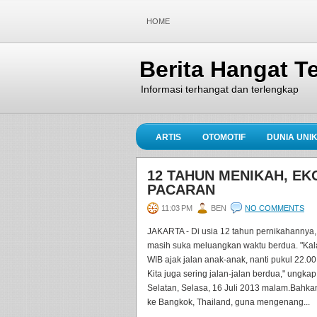
HOME
Berita Hangat Te
Informasi terhangat dan terlengkap
ARTIS
OTOMOTIF
DUNIA UNI
12 TAHUN MENIKAH, EK
PACARAN
11:03 PM
BEN
NO COMMENTS
JAKARTA - Di usia 12 tahun pernikahannya,
masih suka meluangkan waktu berdua. "Kala
WIB ajak jalan anak-anak, nanti pukul 22.00
Kita juga sering jalan-jalan berdua," ungka
Selatan, Selasa, 16 Juli 2013 malam.Bahka
ke Bangkok, Thailand, guna mengenang...