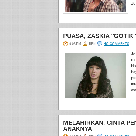
16 
PUASA, ZASKIA "GOTIK
9:03 PM
BEN
NO COMMENTS
JA
re
Na
ba
pu
ta
at
MELAHIRKAN, CINTA PE
ANAKNYA