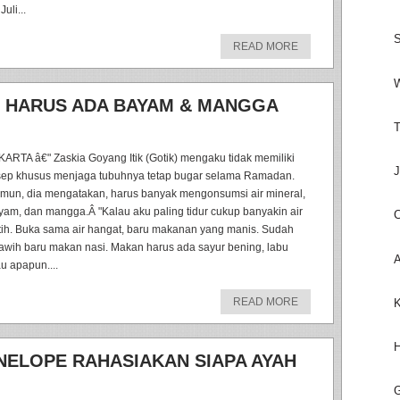
Juli...
S
READ MORE
W
" HARUS ADA BAYAM & MANGGA
T
KARTA â€" Zaskia Goyang Itik (Gotik) mengaku tidak memiliki
J
sep khusus menjaga tubuhnya tetap bugar selama Ramadan.
mun, dia mengatakan, harus banyak mengonsumsi air mineral,
yam, dan mangga.Â "Kalau aku paling tidur cukup banyakin air
C
tih. Buka sama air hangat, baru makanan yang manis. Sudah
rawih baru makan nasi. Makan harus ada sayur bening, labu
A
au apapun....
READ MORE
K
H
NELOPE RAHASIAKAN SIAPA AYAH
G