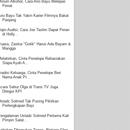
inum Alkohol, Cara Ario Bayu Melepas
Penat
rio Bayu Tak Yakin Karier Filmnya Bakal
Panjang
ajin Audisi, Cara Joe Taslim Dapat Peran
di Holly...
uasa, Zaskia "Gotik" Harus Ada Bayam &
Mangga
elahirkan, Cinta Penelope Rahasiakan
Siapa Ayah A...
radisi Keluarga, Cinta Penelope Beri
Nama Anak Pr...
cara Sahur Olga di Trans TV Juga
Ditegur KPI
stadz Solmed Tak Pusing Pikirkan
Perlengkapan Bayi
engalaman Ustadz Solmed Pertama Kali
Pimpin Salat...
ebelum Ditemukan Tewas, Bintang Glee