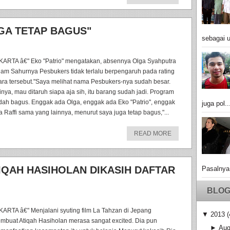
GA TETAP BAGUS"
sebagai u
KARTA â€" Eko "Patrio" mengatakan, absennya Olga Syahputra
lam Sahurnya Pesbukers tidak terlalu berpengaruh pada rating
ara tersebut."Saya melihat nama Pesbukers-nya sudah besar.
tinya, mau ditaruh siapa aja sih, itu barang sudah jadi. Program
dah bagus. Enggak ada Olga, enggak ada Eko "Patrio", enggak
juga pol..
a Raffi sama yang lainnya, menurut saya juga tetap bagus,"...
READ MORE
TIQAH HASIHOLAN DIKASIH DAFTAR
Pasalnya
BLOG
KARTA â€" Menjalani syuting film La Tahzan di Jepang
▼
2013
(
mbuat Atiqah Hasiholan merasa sangat excited. Dia pun
►
Aug