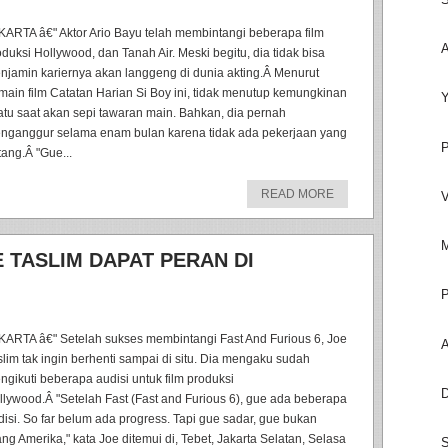
KARTA â€" Aktor Ario Bayu telah membintangi beberapa film
A
oduksi Hollywood, dan Tanah Air. Meski begitu, dia tidak bisa
njamin kariernya akan langgeng di dunia akting.Â Menurut
main film Catatan Harian Si Boy ini, tidak menutup kemungkinan
Y
atu saat akan sepi tawaran main. Bahkan, dia pernah
nganggur selama enam bulan karena tidak ada pekerjaan yang
P
tang.Â "Gue...
READ MORE
V
M
E TASLIM DAPAT PERAN DI
P
KARTA â€" Setelah sukses membintangi Fast And Furious 6, Joe
A
slim tak ingin berhenti sampai di situ. Dia mengaku sudah
ngikuti beberapa audisi untuk film produksi
D
llywood.Â "Setelah Fast (Fast and Furious 6), gue ada beberapa
disi. So far belum ada progress. Tapi gue sadar, gue bukan
ang Amerika," kata Joe ditemui di, Tebet, Jakarta Selatan, Selasa
S