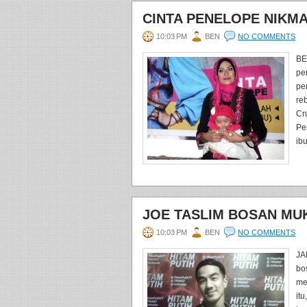
CINTA PENELOPE NIKMA
10:03 PM
BEN
NO COMMENTS
BE
pe
pe
re
Cr
Pe
ib
JOE TASLIM BOSAN MUK
10:03 PM
BEN
NO COMMENTS
JA
bo
me
it