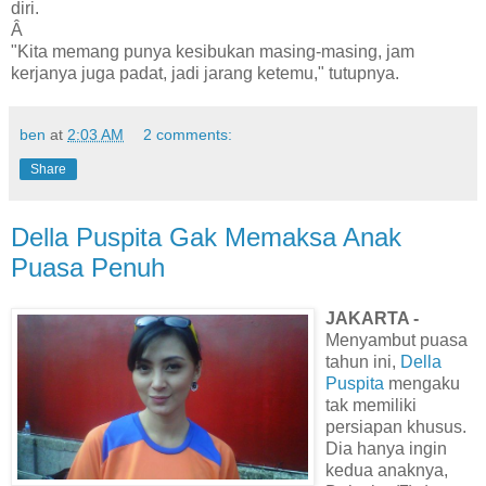
diri.
Â
"Kita memang punya kesibukan masing-masing, jam
kerjanya juga padat, jadi jarang ketemu," tutupnya.
ben
at
2:03 AM
2 comments:
Share
Della Puspita Gak Memaksa Anak
Puasa Penuh
JAKARTA -
Menyambut puasa
tahun ini,
Della
Puspita
mengaku
tak memiliki
persiapan khusus.
Dia hanya ingin
kedua anaknya,