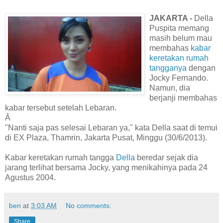
JAKARTA -
Della
Puspita memang
masih belum mau
membahas
kabar
keretakan rumah
tangganya
dengan
Jocky Fernando.
Namun, dia
berjanji membahas
kabar tersebut setelah Lebaran.
Â
"Nanti saja pas selesai Lebaran ya," kata Della saat di temui
di EX Plaza, Thamrin, Jakarta Pusat, Minggu (30/6/2013).
Kabar keretakan rumah tangga
Della
beredar sejak dia
jarang terlihat bersama Jocky, yang menikahinya pada 24
Agustus 2004.
ben
at
3:03 AM
No comments:
Share