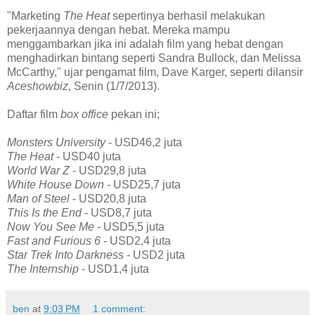
"Marketing
The Heat
sepertinya berhasil melakukan
pekerjaannya dengan hebat. Mereka mampu
menggambarkan jika ini adalah film yang hebat dengan
menghadirkan bintang seperti Sandra Bullock, dan Melissa
McCarthy," ujar pengamat film, Dave Karger, seperti dilansir
Aceshowbiz
, Senin (1/7/2013).
Daftar film
box office
pekan ini;
Monsters University
- USD46,2 juta
The Heat
- USD40 juta
World War Z
- USD29,8 juta
White House Down
- USD25,7 juta
Man of Steel
- USD20,8 juta
This Is the End
- USD8,7 juta
Now You See Me
- USD5,5 juta
Fast and Furious 6
- USD2,4 juta
Star Trek Into Darkness
- USD2 juta
The Internship
- USD1,4 juta
ben
at
9:03 PM
1 comment: