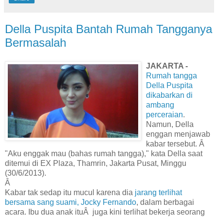
Della Puspita Bantah Rumah Tangganya
Bermasalah
JAKARTA -
Rumah tangga
Della Puspita
dikabarkan di
ambang
perceraian
.
Namun, Della
enggan menjawab
kabar tersebut. Â
"Aku enggak mau (bahas rumah tangga)," kata Della saat
ditemui di EX Plaza, Thamrin, Jakarta Pusat, Minggu
(30/6/2013).
Â
Kabar tak sedap itu mucul karena dia
jarang terlihat
bersama sang suami, Jocky Fernando
, dalam berbagai
acara. Ibu dua anak itu
Â
juga kini terlihat bekerja seorang