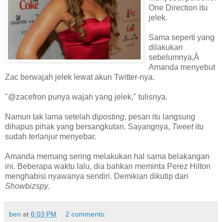
One Direction itu
jelek.
Sama seperti yang
dilakukan
sebelumnya,Â
Amanda menyebut
Zac berwajah jelek lewat akun Twitter-nya.
"@zacefron punya wajah yang jelek," tulisnya.
Namun tak lama setelah di
posting
, pesan itu langsung
dihapus pihak yang bersangkutan. Sayangnya,
Tweet
itu
sudah terlanjur menyebar.
Amanda memang sering melakukan hal sama belakangan
ini. Beberapa waktu lalu, dia bahkan meminta Perez Hilton
menghabisi nyawanya sendiri. Demikian dikutip dari
Showbizspy
.
ben
at
6:03 PM
2 comments: