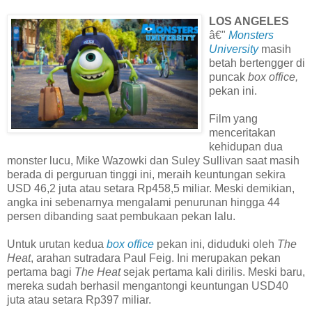
LOS ANGELES
â€"
Monsters
University
masih
betah bertengger di
puncak
box office,
pekan ini.
Film yang
menceritakan
kehidupan dua
monster lucu, Mike Wazowki dan Suley Sullivan saat masih
berada di perguruan tinggi ini, meraih keuntungan sekira
USD 46,2 juta atau setara Rp458,5 miliar. Meski demikian,
angka ini sebenarnya mengalami penurunan hingga 44
persen dibanding saat pembukaan pekan lalu.
Untuk urutan kedua
box office
pekan ini, diduduki oleh
The
Heat
, arahan sutradara Paul Feig. Ini merupakan pekan
pertama bagi
The Heat
sejak pertama kali dirilis. Meski baru,
mereka sudah berhasil mengantongi keuntungan USD40
juta atau setara Rp397 miliar.