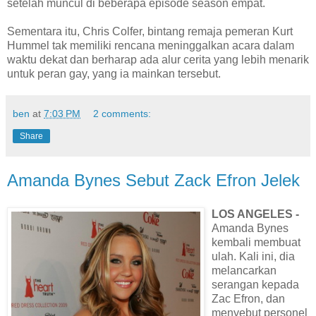
setelah muncul di beberapa episode season empat.
Sementara itu, Chris Colfer, bintang remaja pemeran Kurt
Hummel tak memiliki rencana meninggalkan acara dalam
waktu dekat dan berharap ada alur cerita yang lebih menarik
untuk peran gay, yang ia mainkan tersebut.
ben
at
7:03 PM
2 comments:
Share
Amanda Bynes Sebut Zack Efron Jelek
LOS ANGELES -
Amanda Bynes
kembali membuat
ulah. Kali ini, dia
melancarkan
serangan kepada
Zac Efron, dan
menyebut personel