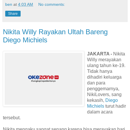
ben
at
4:03 AM
No comments:
Share
Nikita Willy Rayakan Ultah Bareng
Diego Michiels
JAKARTA -
Nikita
Willy merayakan
ulang tahun ke-19.
Tidak hanya
dihadiri keluarga
dan para
penggemarnya,
NikiLovers, sang
kekasih,
Diego
Michiels
turut hadir
dalam acara
tersebut.
Nikita mengaku sangat senang karena bisa merayakan hari