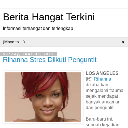
Berita Hangat Terkini
Informasi terhangat dan terlengkap
▼
Sunday, June 30, 2013
Rihanna Stres Diikuti Penguntit
LOS ANGELES
â€"
Rihanna
dikabarkan
mengalami trauma
sejak mendapat
banyak ancaman
dari penguntit.
Baru-baru ini,
sebuah kejadian