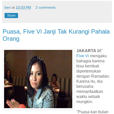
ben
at
10:03 PM
2 comments:
Share
Puasa, Five Vi Janji Tak Kurangi Pahala
Orang
JAKARTA
â€"
Five Vi
mengaku
bahagia karena
bisa kembali
dipertemukan
dengan Ramadan.
Karena itu, dia
berusaha
memanfaatkan
waktu sebaik
mungkin.
"Puasa kan bulan