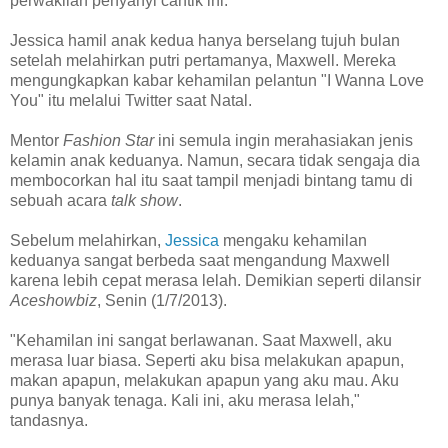
perwakilan penyanyi cantik ini.
Jessica hamil anak kedua hanya berselang tujuh bulan
setelah melahirkan putri pertamanya, Maxwell. Mereka
mengungkapkan kabar kehamilan pelantun "I Wanna Love
You" itu melalui Twitter saat Natal.
Mentor
Fashion Star
ini semula ingin merahasiakan jenis
kelamin anak keduanya. Namun, secara tidak sengaja dia
membocorkan hal itu saat tampil menjadi bintang tamu di
sebuah acara
talk show
.
Sebelum melahirkan,
Jessica
mengaku kehamilan
keduanya sangat berbeda saat mengandung Maxwell
karena lebih cepat merasa lelah. Demikian seperti dilansir
Aceshowbiz
, Senin (1/7/2013).
"Kehamilan ini sangat berlawanan. Saat Maxwell, aku
merasa luar biasa. Seperti aku bisa melakukan apapun,
makan apapun, melakukan apapun yang aku mau. Aku
punya banyak tenaga. Kali ini, aku merasa lelah,"
tandasnya.