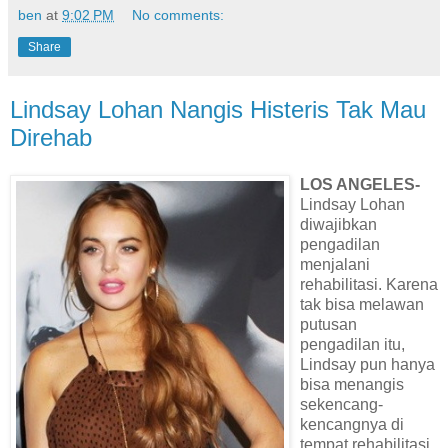
ben
at
9:02 PM
No comments:
Share
Lindsay Lohan Nangis Histeris Tak Mau
Direhab
LOS ANGELES-
Lindsay Lohan
diwajibkan
pengadilan
menjalani
rehabilitasi. Karena
tak bisa melawan
putusan
pengadilan itu,
Lindsay pun hanya
bisa menangis
sekencang-
kencangnya di
tempat rehabilitasi.