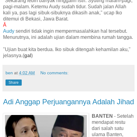
"Sekarang lebih banyak ninggalin istri. Syuting malam-pagi,
pagi-malam. Ketemu Audy sudah tidur. Sudah jalan Allah
kali ya, pas lagi sibuk-sibuknya dikasih anak," ucap Iko
ditemui di Bekasi, Jawa Barat.
Â
Audy
sendiri tidak ingin mempermasalahkan hal tersebut.
Menurutnya, ini adalah ujian dalam membina rumah tangga.
"Ujian buat kita berdua. Iko sibuk ditengah kehamilan aku,"
jelasnya.(
gal
)
ben
at
4:02 AM
No comments:
Share
Adi Anggap Perjuangannya Adalah Jihad
BANTEN
- Setelah
mendapat restu
dari salah satu
ulama Banten,