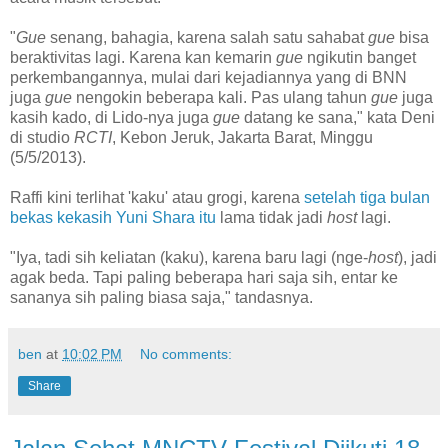
"
Gue
senang, bahagia, karena salah satu sahabat
gue
bisa
beraktivitas lagi. Karena kan kemarin
gue
ngikutin banget
perkembangannya, mulai dari kejadiannya yang di BNN
juga
gue
nengokin beberapa kali. Pas ulang tahun
gue
juga
kasih kado, di Lido-nya juga
gue
datang ke sana," kata Deni
di studio
RCTI
, Kebon Jeruk, Jakarta Barat, Minggu
(5/5/2013).
Raffi kini terlihat 'kaku' atau grogi, karena
setelah tiga bulan
bekas kekasih Yuni Shara itu
lama tidak jadi
host
lagi.
"Iya, tadi sih keliatan (kaku), karena baru lagi (nge-
host
), jadi
agak beda. Tapi paling beberapa hari saja sih, entar ke
sananya sih paling biasa saja," tandasnya.
ben
at
10:02 PM
No comments:
Share