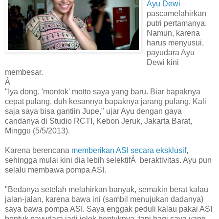
Ayu Dewi
pascamelahirkan
putri pertamanya.
Namun, karena
harus menyusui,
payudara Ayu
Dewi kini
membesar.
Â
"Iya dong, 'montok' motto saya yang baru. Biar bapaknya
cepat pulang, duh kesannya bapaknya jarang pulang. Kali
saja saya bisa gantiin Jupe," ujar Ayu dengan gaya
candanya di Studio RCTI, Kebon Jeruk, Jakarta Barat,
Minggu (5/5/2013).
Karena berencana
memberikan ASI secara eksklusif
,
sehingga mulai kini dia lebih selektifÂ beraktivitas. Ayu pun
selalu membawa pompa ASI.
"Bedanya setelah melahirkan banyak, semakin berat kalau
jalan-jalan, karena bawa ini (sambil menujukan dadanya)
saya bawa pompa ASI. Saya enggak peduli kalau pakai ASI
bentuk payudara jadi jelek bentuknya, tapi bagi saya yang