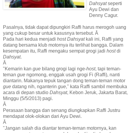
Dahsyat
seperti
Ayu Dewi dan
Denny Cagur.
Pasalnya, tidak dapat dipungkiri Raffi harus merogoh uang
yang cukup besar untuk kasusnya tersebut. Â
Pada hari kedua menjadi
host Dahsyat
kali ini, Raffi yang
datang bersama klub motornya itu terlihat bangga. Dalam
kesempatan itu, Raffi mengaku sempat grogi jadi
host
di
Dahsyat
.
Â
"Kemarin kan
gue
bilang grogi lagi nge-
host
, tapi teman-
teman
gue
ngomong, enggak usah grogi Fi (Raffi), nanti
diantarin. Makanya tepuk tangan dong teman-teman motor
gue
datang nih, nganterin
gue
," kata Raffi sambil membuka
acara di depan studio
Dahsyat
, Kebon Jeruk, Jakarta Barat,
Minggu (5/5/2013) pagi.
Â
Perasaan bangga dan senang diungkapkan Raffi Justru
mendapat olok-olokan dari Ayu Dewi.
Â
"Jangan salah dia diantar teman-teman motornya, kan