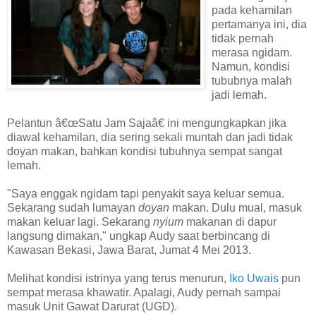
pada kehamilan
pertamanya ini, dia
tidak pernah
merasa ngidam.
Namun, kondisi
tububnya malah
jadi lemah.
Pelantun â€œSatu Jam Sajaâ€ ini mengungkapkan jika
diawal kehamilan, dia sering sekali muntah dan jadi tidak
doyan makan, bahkan kondisi tubuhnya sempat sangat
lemah.
"Saya enggak ngidam tapi penyakit saya keluar semua.
Sekarang sudah lumayan
doyan
makan. Dulu mual, masuk
makan keluar lagi. Sekarang
nyium
makanan di dapur
langsung dimakan," ungkap Audy saat berbincang di
Kawasan Bekasi, Jawa Barat, Jumat 4 Mei 2013.
Melihat kondisi istrinya yang terus menurun,
Iko Uwais
pun
sempat merasa khawatir. Apalagi, Audy pernah sampai
masuk Unit Gawat Darurat (UGD).