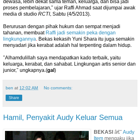
dewasa, lebih dekat sama teman, keluarga, dan bisa jadi
proses pembelajaran," ujar Raffi Ahmad saat dijumpai awak
media di studio
RCTI
, Sabtu (4/5/2013).
Berurusan dengan pihak hukum dan sempat menjadi
tahanan, membuat
Raffi jadi semakin peka dengan
lingkungannya
.
Bekas kekasih Yuni Shara itu juga semakin
menyadari jika kerabat adalah hal terpenting dalam hidup.
"Alhamdulillah saya mendapatkan kado terbaik, yaitu
keluarga, kerabat, dan sahabat. Lingkungan artis senior dan
junior," ungkapnya.(
gal
)
ben
at
12:02 AM
No comments:
Share
Hamil, Penyakit Audy Keluar Semua
BEKASI
â€"
Audy
Item
mengaku jika