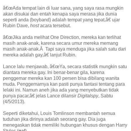
â€œAda tempat lain di luar sana, yang saya rasa mungkin
akan disukai dan entah kenapa saya merasa jika dunia
seperti anda (boyband) adalah tempat yang tepat,â€ ujar
Rubin Dave,
host
acara tersebut.
â€œJika anda melihat One Direction, mereka kan terlihat
masih anak-anak, karena secara umur mereka memang
masih anak-anak.Â Tapi saya menduga jika salah satu dari
mereka adalah gay,â€ lanjut Rubin.
Lance lalu menjawab, â€œYa, secara statistik mungkin satu
diantara mereka gay. Ini benar-benar gila, karena
penggemar mereka kan 100 persen bisa dibilang wanita
muda. Penggemarnya kan pasti punya fantasi tentang para
lelaki ini. Namun aneh jika ada yang menyebutkan tidak
punya pacar,â€ jelas Lance dilansir
Digitalspy
, Sabtu
(4/5/2013).
Seperti diketahui, Louis Tomlinson membantah semua
tuduhan jika dirinya adalah seorang gay. Dia juga
menegaskan tidak memiliki hubungan khusus dengan Harry
Styles.(
gal
)