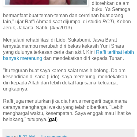
ditorehkan dalam
buku. Ya Semoga
bermanfaat buat teman-teman dan cerminan buat orang
lain," ujar Raffi Ahmad saat dijumpai di studio
RCTI
, Kebon
Jeruk, Jakarta, Sabtu (4/5/2013).
Menjalani rehabilitasi di Lido, Sukabumi, Jawa Barat
ternyata mampu merubah diri bekas kekasih Yuni Shara
yang dulunya terkesan ceria dan aktif. Kini
Raffi terlihat lebih
banyak merenung
dan mendekatkan diri kepada Tuhan.
"Itu teguran buat saya karena salat masih bolong. Dalam
kesendirian di sana (Lido), saya merenung, mendekatkan
diri kepada Allah dan lebih dekat lagi sama keluarga,"
ungkapnya.
Raffi juga menuturkan jika dia harus mengerti bagaimana
caranya menghargai waktu yang telah diberikan. "Lebih
menghargai waktu, kesempatan. Saya enggak mau lihat ke
belakang," tutupnya.(
gal
)
ben
at
5:02 AM
No comments: