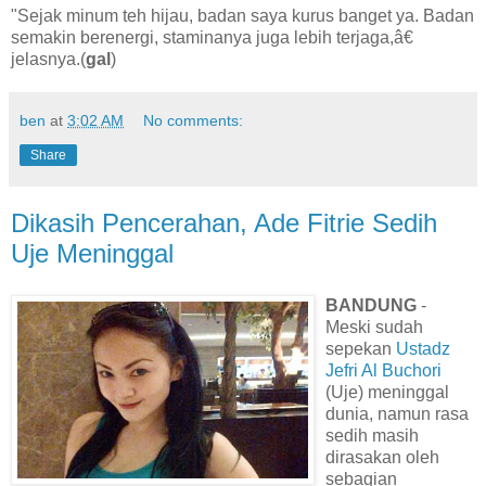
"Sejak minum teh hijau, badan saya kurus banget ya. Badan
semakin berenergi, staminanya juga lebih terjaga,â€
jelasnya.(
gal
)
ben
at
3:02 AM
No comments:
Share
Dikasih Pencerahan, Ade Fitrie Sedih
Uje Meninggal
BANDUNG
-
Meski sudah
sepekan
Ustadz
Jefri Al Buchori
(Uje) meninggal
dunia, namun rasa
sedih masih
dirasakan oleh
sebagian