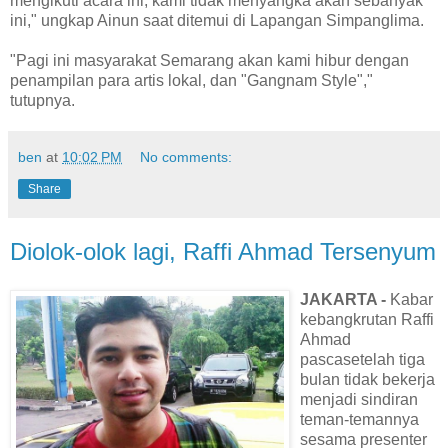
mengikuti acara ini, kami tidak menyangka akan sebanyak
ini," ungkap Ainun saat ditemui di Lapangan Simpanglima.
"Pagi ini masyarakat Semarang akan kami hibur dengan
penampilan para artis lokal, dan "Gangnam Style","
tutupnya.
ben
at
10:02 PM
No comments:
Share
Diolok-olok lagi, Raffi Ahmad Tersenyum
JAKARTA -
Kabar
kebangkrutan Raffi
Ahmad
pascasetelah tiga
bulan tidak bekerja
menjadi sindiran
teman-temannya
sesama presenter