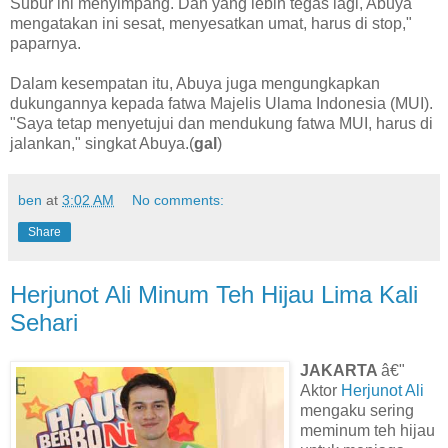
Subur ini menyimpang. Dan yang lebih tegas lagi, Abuya
mengatakan ini sesat, menyesatkan umat, harus di stop,"
paparnya.
Dalam kesempatan itu, Abuya juga mengungkapkan
dukungannya kepada fatwa Majelis Ulama Indonesia (MUI).
"Saya tetap menyetujui dan mendukung fatwa MUI, harus di
jalankan," singkat Abuya.(
gal
)
ben
at
3:02 AM
No comments:
Share
Herjunot Ali Minum Teh Hijau Lima Kali
Sehari
JAKARTA
â€"
Aktor
Herjunot Ali
mengaku sering
meminum teh hijau