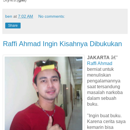
ben
at
7:02 AM
No comments:
Share
Raffi Ahmad Ingin Kisahnya Dibukukan
JAKARTA
â€"
Raffi Ahmad
berniat untuk
menuliskan
pengalamannya
saat tersandung
masalah narkoba
dalam sebuah
buku.
"Ingin buat buku.
Karena cerita saya
kemarin bisa