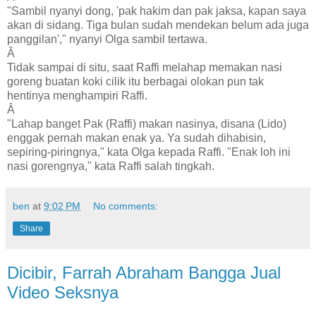
"Sambil nyanyi dong, 'pak hakim dan pak jaksa, kapan saya
akan di sidang. Tiga bulan sudah mendekan belum ada juga
panggilan'," nyanyi Olga sambil tertawa.
Â
Tidak sampai di situ, saat Raffi melahap memakan nasi
goreng buatan koki cilik itu berbagai olokan pun tak
hentinya menghampiri Raffi.
Â
"Lahap banget Pak (Raffi) makan nasinya, disana (Lido)
enggak pernah makan enak ya. Ya sudah dihabisin,
sepiring-piringnya," kata Olga kepada Raffi. "Enak loh ini
nasi gorengnya," kata Raffi salah tingkah.
ben
at
9:02 PM
No comments:
Share
Dicibir, Farrah Abraham Bangga Jual
Video Seksnya