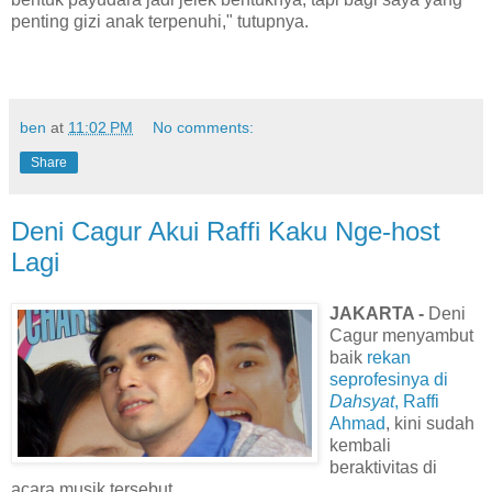
penting gizi anak terpenuhi," tutupnya.
ben
at
11:02 PM
No comments:
Share
Deni Cagur Akui Raffi Kaku Nge-host
Lagi
JAKARTA -
Deni
Cagur menyambut
baik
rekan
seprofesinya di
Dahsyat
, Raffi
Ahmad
, kini sudah
kembali
beraktivitas di
acara musik tersebut.