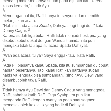
memang motor-motornya sudah pada dijualin kan, karena
kasus kemarin," sindir Ayu.
Â
Mendengar hal itu, Raffi hanya tersenyum, dan memilih
melanjutkan acara.
"Habis ini ada acara
Spada
, Dahsyat bagi-bagi duit," kata
Denny Cagur. Â
Karena sudah tiga bulan Raffi tidak menjadi host, pria yang
disebut-sebut dekat dengan Wanda Hamidah itu pun
mengaku tidak tau apa itu acara Spada Dahsyat.
Â
"Wah ada acara itu ya? Saya enggak tau," kata Raffi.
Â
"Ada Fi, biasanya kalau Spada, kita itu sumbangan duit buat
hadiah pesertanya. Tapi kalau Rafi kan hartanya sudah
habis ya, enggak bisa sumbangan," sindir Ayu Dewi yang
disambut oleh tawa Raffi.
Â
Tidak hamya Ayu Dewi dan Denny Cagur yang menggoda
Raffi, sahabat karib Raffi, Olga Syahputra pun ikut
menggoda Raffi dengan nyanyian pada saat segmen
memasak oleh koki cilik yang hadir di Dahsyat.
Â