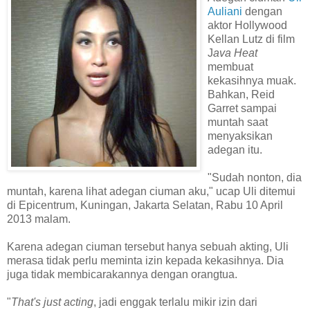
Auliani
dengan
aktor Hollywood
Kellan Lutz di film
J
ava Heat
membuat
kekasihnya muak.
Bahkan, Reid
Garret sampai
muntah saat
menyaksikan
adegan itu.
"Sudah nonton, dia
muntah, karena lihat adegan ciuman aku," ucap Uli ditemui
di Epicentrum, Kuningan, Jakarta Selatan, Rabu 10 April
2013 malam.
Karena adegan ciuman tersebut hanya sebuah akting, Uli
merasa tidak perlu meminta izin kepada kekasihnya. Dia
juga tidak membicarakannya dengan orangtua.
"
That's just acting
, jadi enggak terlalu mikir izin dari