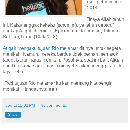
naik pelaminan di
2014.
"Insya Allah tahun
ini. Kalau enggak kekejar (tahun ini), ya tahun depan,"
ungkap Atiqah ditemui di Epicentrum, Kuningan, Jakarta
Selatan, Rabu (10/4/2013).
Atiqah mengaku tujuan Rio melamar
dirinya untuk segera
menikah. Namun, mereka berdua tidak pernah mematok
target kapan harus menikah. Pasalnya, saat ini baik Atiqah
dan Rio sama-sama masih menyelesaikan menggarap film
layar lebar.
"Tapi tujuan Rio melamar itu kan memang kita pengin
menikah," tandasnya.(
gal
)
ben
at
11:02 PM
No comments:
Share