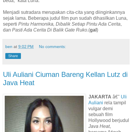
beda," kata Luna.
Menjadi sutradara merupakan cita-cita yang diinginkannya
sejak lama. Beberapa judul film pun sudah dihasilkan Luna,
seperti
Pintu Harmonika, Dibalik Setiap Pintu Ada Cerita
,
dan
Pasti Ada Cerita Di Balik Gate Ruko
.(
gal
)
ben
at
9:02 PM
No comments:
Share
Uli Auliani Ciuman Bareng Kellan Lutz di
Java Heat
JAKARTA
â€"
Uli
Auliani
rela tampil
vulgar demi
sebuah film
Hollywood berjudul
Java Heat
,