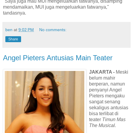
"Saya juga mau MUI mengeluarkan fatwanya, disamping
mendamaikan, MUI juga mengeluarkan fatwanya,"
tandasnya.
ben
at
9:02 PM
No comments:
Share
Angel Pieters Antusias Main Teater
JAKARTA -
Meski
belum mahir
berperan, namun
penyanyi Angel
Pieters mengaku
sangat senang
sekaligus antusias
bisa terlibat di
teater
Timun Mas
The Musical.