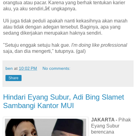
orangtua atau pacar. Karena yang berhak tentukan karier
aku, ya aku sendiri,â€ ungkapnya.
Uli juga tidak peduli apakah nanti kekasihnya akan marah
atau tidak dengan adegan tersebut. Baginya, apa yang
sedang dikerjakan merupakan haknya sendiri.
"Setuju enggak setuju hak gue.
I'm doing like professional
saja, dan dia mengerti," tutupnya. (gal)
ben
at
10:02 PM
No comments:
Share
Hindari Eyang Subur, Adi Bing Slamet
Sambangi Kantor MUI
JAKARTA -
Pihak
Eyang Subur
berencana