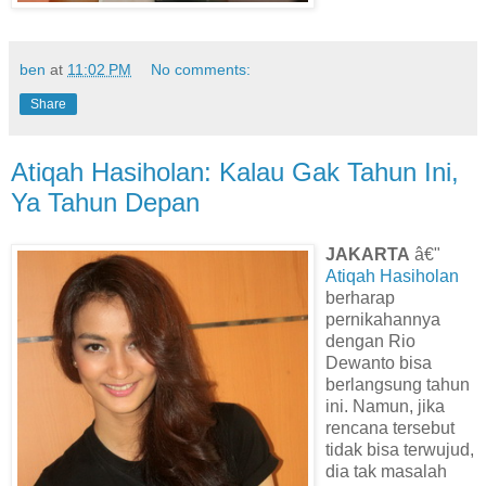
ben
at
11:02 PM
No comments:
Share
Atiqah Hasiholan: Kalau Gak Tahun Ini,
Ya Tahun Depan
JAKARTA
â€"
Atiqah Hasiholan
berharap
pernikahannya
dengan Rio
Dewanto bisa
berlangsung tahun
ini. Namun, jika
rencana tersebut
tidak bisa terwujud,
dia tak masalah