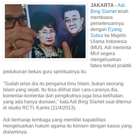
JAKARTA -
Adi
Bing Slamet
telah
membawa
perseteruannya
dengan
Eyang
Subur
ke Majelis
Ulama Indonesia
(MUI). Adi meminta
MUI segera
mengeluarkan
fatwa terkait praktik
pedukunan bekas guru spriritualnya itu.
"Sudah jelas dia itu penganut ilmu hitam, bukan seorang
Islam yang sejati. Itu bisa dilihat dari cara-caranya dia,
komentar-komentar dari pengikutnya juga bisa kelihatan,
yang ada hanya duniawi," kata Adi Bing Slamet saat ditemui
di studio RCTI, Kamis (11/4/2013).
Adi berharap lembaga yang memiliki kapabilitas
mengeluarkan hukum agama itu konsen dengan kasus yang
dialaminya.