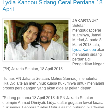
Lydia Kandou Sidang Cerai Perdana 18
April
JAKARTA
â€"
Setelah
menggugat cerai
suaminya, Jamal
Mirdad,Â pada 8
Maret 2013 lalu,
Lydia Kandou
akan
menjalani sidang
perdana di
Pengadilan Negeri
(PN) Jakarta Selatan, 18 April 2013.
Humas PN Jakarta Selatan, Matius Samiadji menuturkan,
jika Lydia telah menunjuk kuasa hukumnya untuk menjalani
proses persidangan yang akan digelar pekan depan.
"Sidang pertama 18 April 2013 di PN Jakarta Selatan
dipimpin Ahmad Dimiyati. Lidya daftar gugatan lewat kuasa
hukumnya, Leonora," jelas Matius saat dihubungi wartawan,