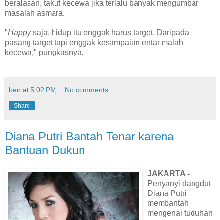
beralasan, takut kecewa jika terlalu banyak mengumbar
masalah asmara.
"
Happy
saja, hidup itu enggak harus target. Daripada
pasang target tapi enggak kesampaian entar malah
kecewa," pungkasnya.
ben
at
5:02 PM
No comments:
Share
Diana Putri Bantah Tenar karena
Bantuan Dukun
JAKARTA -
Penyanyi dangdut
Diana Putri
membantah
mengenai tuduhan