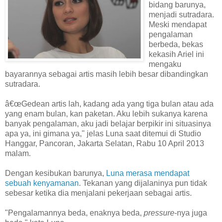
bidang barunya,
menjadi sutradara.
Meski mendapat
pengalaman
berbeda, bekas
kekasih Ariel ini
mengaku
bayarannya sebagai artis masih lebih besar dibandingkan
sutradara.
â€œGedean artis lah, kadang ada yang tiga bulan atau ada
yang enam bulan, kan paketan. Aku lebih sukanya karena
banyak pengalaman, aku jadi belajar berpikir ini situasinya
apa ya, ini gimana ya," jelas Luna saat ditemui di Studio
Hanggar, Pancoran, Jakarta Selatan, Rabu 10 April 2013
malam.
Dengan kesibukan barunya,
Luna merasa mendapat
sebuah kenyamanan
. Tekanan yang dijalaninya pun tidak
sebesar ketika dia menjalani pekerjaan sebagai artis.
"Pengalamannya beda, enaknya beda,
pressure
-nya juga