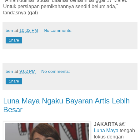
"Alhamdulillah sudah dilamar kemarin tanggal 17 Maret.
Untuk persiapan pernikahannya sendiri belum ada,"
tandasnya.(
gal
)
ben
at
10:02 PM
No comments:
Share
ben
at
9:02 PM
No comments:
Share
Luna Maya Ngaku Bayaran Artis Lebih
Besar
JAKARTA
â€"
Luna Maya
tengah
fokus dengan