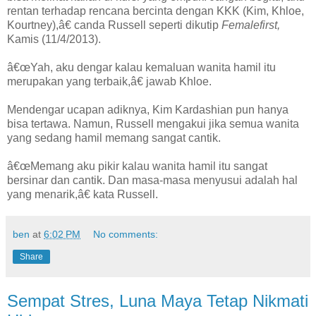
rentan terhadap rencana bercinta dengan KKK (Kim, Khloe,
Kourtney),â€ canda Russell seperti dikutip
Femalefirst,
Kamis (11/4/2013).
â€œYah, aku dengar kalau kemaluan wanita hamil itu
merupakan yang terbaik,â€ jawab Khloe.
Mendengar ucapan adiknya, Kim Kardashian pun hanya
bisa tertawa. Namun, Russell mengakui jika semua wanita
yang sedang hamil memang sangat cantik.
â€œMemang aku pikir kalau wanita hamil itu sangat
bersinar dan cantik. Dan masa-masa menyusui adalah hal
yang menarik,â€ kata Russell.
ben
at
6:02 PM
No comments:
Share
Sempat Stres, Luna Maya Tetap Nikmati