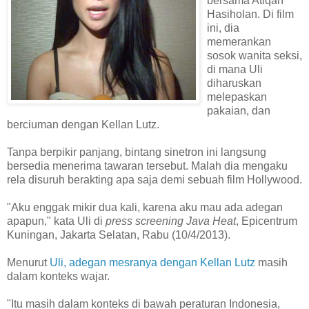
bersama Atiqah
Hasiholan. Di film
ini, dia
memerankan
sosok wanita seksi,
di mana Uli
diharuskan
melepaskan
pakaian, dan
berciuman dengan Kellan Lutz.
Tanpa berpikir panjang, bintang sinetron ini langsung
bersedia menerima tawaran tersebut. Malah dia mengaku
rela disuruh berakting apa saja demi sebuah film Hollywood.
"Aku enggak mikir dua kali, karena aku mau ada adegan
apapun," kata Uli di
press screening
Java Heat
, Epicentrum
Kuningan, Jakarta Selatan, Rabu (10/4/2013).
Menurut
Uli, adegan mesranya dengan Kellan Lutz
masih
dalam konteks wajar.
"Itu masih dalam konteks di bawah peraturan Indonesia,