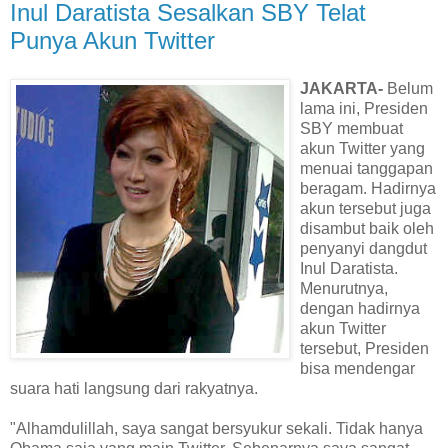
Inul Daratista Sesalkan SBY Telat
Punya Akun Twitter
JAKARTA-
Belum
lama ini, Presiden
SBY membuat
akun Twitter yang
menuai tanggapan
beragam. Hadirnya
akun tersebut juga
disambut baik oleh
penyanyi dangdut
Inul Daratista.
Menurutnya,
dengan hadirnya
akun Twitter
tersebut, Presiden
bisa mendengar
suara hati langsung dari rakyatnya.
"Alhamdulillah, saya sangat bersyukur sekali. Tidak hanya