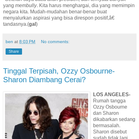
yang
membully
. Kita harus menghargai, dia yang memimpin
negara kita. Mudah-mudahan benar-benar buat
menyalurkan aspirasi yang bisa direspon positif,â€
tandasnya.(
gal
)
ben
at
8:03 PM
No comments:
Share
Tinggal Terpisah, Ozzy Osbourne-
Sharon Diambang Cerai?
LOS ANGELES-
Rumah tangga
Ozzy Osbourne
dan Sharon
dikabarkan sedang
bermasalah.
Sharon disebut
sudah tidak lagi