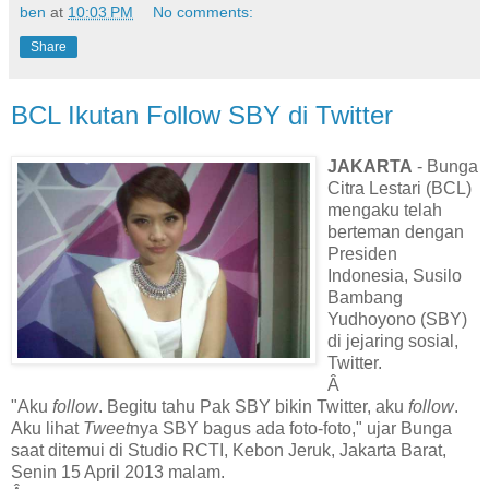
ben
at
10:03 PM
No comments:
Share
BCL Ikutan Follow SBY di Twitter
JAKARTA
- Bunga
Citra Lestari (BCL)
mengaku telah
berteman dengan
Presiden
Indonesia, Susilo
Bambang
Yudhoyono (SBY)
di jejaring sosial,
Twitter.
Â
"Aku
follow
. Begitu tahu Pak SBY bikin Twitter, aku
follow
.
Aku lihat
Tweet
nya SBY bagus ada foto-foto," ujar Bunga
saat ditemui di Studio RCTI, Kebon Jeruk, Jakarta Barat,
Senin 15 April 2013 malam.