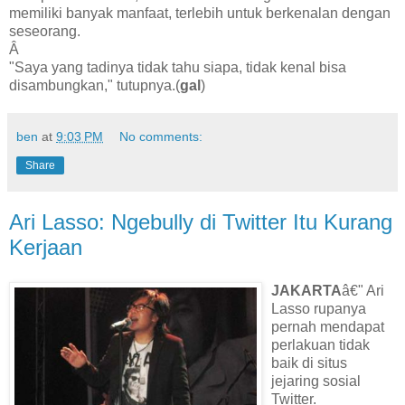
memiliki banyak manfaat, terlebih untuk berkenalan dengan
seseorang.
Â
"Saya yang tadinya tidak tahu siapa, tidak kenal bisa
disambungkan," tutupnya.(
gal
)
ben
at
9:03 PM
No comments:
Share
Ari Lasso: Ngebully di Twitter Itu Kurang
Kerjaan
JAKARTA
â€" Ari
Lasso rupanya
pernah mendapat
perlakuan tidak
baik di situs
jejaring sosial
Twitter.