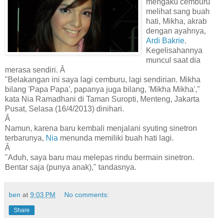
mengaku cemburu
melihat sang buah
hati, Mikha, akrab
dengan ayahnya,
Ardi Bakrie
.
Kegelisahannya
muncul saat dia
merasa sendiri. Â
"Belakangan ini saya lagi cemburu, lagi sendirian. Mikha
bilang 'Papa Papa', papanya juga bilang, 'Mikha Mikha',"
kata Nia Ramadhani di Taman Suropti, Menteng, Jakarta
Pusat, Selasa (16/4/2013) dinihari.
Â
Namun, karena baru kembali menjalani syuting sinetron
terbarunya,
Nia
menunda memiliki buah hati lagi.
Â
"Aduh, saya baru mau melepas rindu bermain sinetron.
Bentar saja (punya anak)," tandasnya.
ben
at
9:03 PM
No comments:
Share