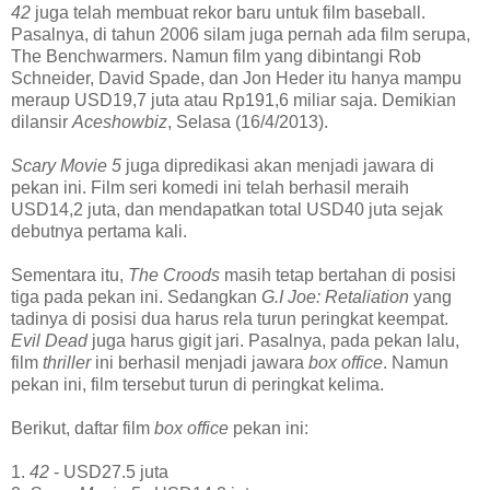
42
juga telah membuat rekor baru untuk film baseball.
Pasalnya, di tahun 2006 silam juga pernah ada film serupa,
The Benchwarmers. Namun film yang dibintangi Rob
Schneider, David Spade, dan Jon Heder itu hanya mampu
meraup USD19,7 juta atau Rp191,6 miliar saja. Demikian
dilansir
Aceshowbiz
, Selasa (16/4/2013).
Scary Movie 5
juga dipredikasi akan menjadi jawara di
pekan ini. Film seri komedi ini telah berhasil meraih
USD14,2 juta, dan mendapatkan total USD40 juta sejak
debutnya pertama kali.
Sementara itu,
The Croods
masih tetap bertahan di posisi
tiga pada pekan ini. Sedangkan
G.I Joe: Retaliation
yang
tadinya di posisi dua harus rela turun peringkat keempat.
Evil Dead
juga harus gigit jari. Pasalnya, pada pekan lalu,
film
thriller
ini berhasil menjadi jawara
box office
. Namun
pekan ini, film tersebut turun di peringkat kelima.
Berikut, daftar film
box office
pekan ini:
1.
42
- USD27.5 juta