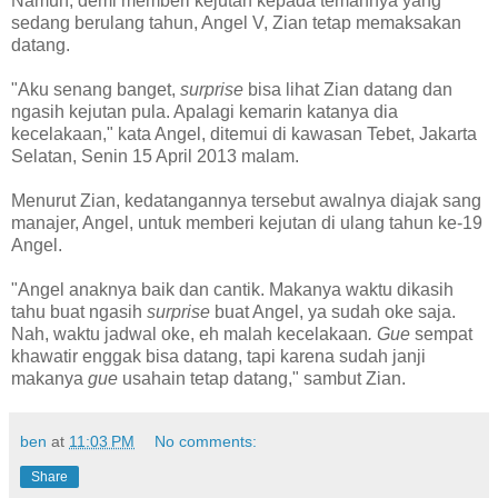
Namun, demi memberi kejutan kepada temannya yang
sedang berulang tahun, Angel V, Zian tetap memaksakan
datang.
"Aku senang banget,
surprise
bisa lihat Zian datang dan
ngasih kejutan pula. Apalagi kemarin katanya dia
kecelakaan," kata Angel, ditemui di kawasan Tebet, Jakarta
Selatan, Senin 15 April 2013 malam.
Menurut Zian, kedatangannya tersebut awalnya diajak sang
manajer, Angel, untuk memberi kejutan di ulang tahun ke-19
Angel.
"Angel anaknya baik dan cantik. Makanya waktu dikasih
tahu buat ngasih
surprise
buat Angel, ya sudah oke saja.
Nah, waktu jadwal oke, eh malah kecelakaan
. Gue
sempat
khawatir enggak bisa datang, tapi karena sudah janji
makanya
gue
usahain tetap datang," sambut Zian.
ben
at
11:03 PM
No comments:
Share