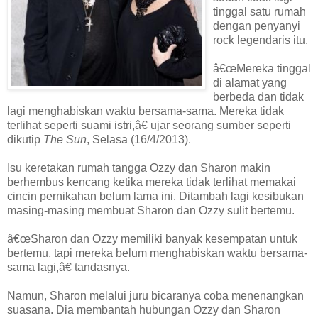
tinggal satu rumah
dengan penyanyi
rock legendaris itu.
â€œMereka tinggal
di alamat yang
berbeda dan tidak
lagi menghabiskan waktu bersama-sama. Mereka tidak
terlihat seperti suami istri,â€ ujar seorang sumber seperti
dikutip
The Sun
, Selasa (16/4/2013).
Isu keretakan rumah tangga Ozzy dan Sharon makin
berhembus kencang ketika mereka tidak terlihat memakai
cincin pernikahan belum lama ini. Ditambah lagi kesibukan
masing-masing membuat Sharon dan Ozzy sulit bertemu.
â€œSharon dan Ozzy memiliki banyak kesempatan untuk
bertemu, tapi mereka belum menghabiskan waktu bersama-
sama lagi,â€ tandasnya.
Namun, Sharon melalui juru bicaranya coba menenangkan
suasana. Dia membantah hubungan Ozzy dan Sharon