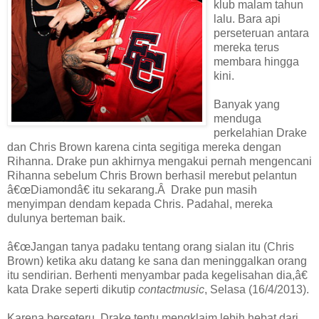
klub malam tahun
lalu. Bara api
perseteruan antara
mereka terus
membara hingga
kini.
Banyak yang
menduga
perkelahian Drake
dan Chris Brown karena cinta segitiga mereka dengan
Rihanna. Drake pun akhirnya mengakui pernah mengencani
Rihanna sebelum Chris Brown berhasil merebut pelantun
â€œDiamondâ€ itu sekarang.Â Drake pun masih
menyimpan dendam kepada Chris. Padahal, mereka
dulunya berteman baik.
â€œJangan tanya padaku tentang orang sialan itu (Chris
Brown) ketika aku datang ke sana dan meninggalkan orang
itu sendirian. Berhenti menyambar pada kegelisahan dia,â€
kata Drake seperti dikutip
contactmusic
, Selasa (16/4/2013).
Karena berseteru, Drake tentu mengklaim lebih hebat dari