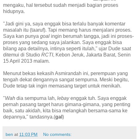
mengaku, hal tersebut sudah menjadi bagian proses
hidupnya.
"Jadi gini ya, saya enggak bisa terlalu banyak komentar
masalah itu (taaruf). Tapi memang harus menjalani proses.
Saya kan punya
goal
ingin berumah tangga, jadi ini proses-
proses yang sedang saya jalankan. Saya enggak bisa
bilang apa detailnya, intinya seperti itulah," ujar Dude saat
ditemui di Studio
RCTI
, Kebon Jeruk, Jakarta Barat, Senin
15 April 2013 malam.
Menurut bekas kekasih Asmirandah ini, perempuan yang
tengah dekat dengannya sangat sempurna. Meski begitu,
Dude tetap tak ingin memasang target untuk menikah.
"
Wah
dia sempurna lah,
lebay
enggak tuh. Saya enggak
pernah pasang target harus gimana-gimana, yang penting
baik, satu akidah, kita bisa melangkah bersama-sama ke
depannya," tandasnya.(
gal
)
ben
at
11:03 PM
No comments: