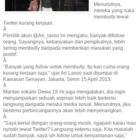
Menurutnya,
mereka yang suka
membully
lewat
Twitter kurang kerjaan.
Â
Pemilik akun @Ari_lasso ini mengaku, banyak
difollow
orang. Sayangnya, kebanyakan dari pengikutnya, lebih
sering membully daripada memberikan masukan yang
positif.
Â
"Banyak yang
follow
untuk
membully
. Itu kan cuma orang
kurang kerjaan saja," ujar Ari Lasso saat dijumpai di
Kawasan Senayan, Jakarta, Senin 15 April 2013.
Â
Mantan vokalis Dewa 19 ini juga mengatakan, dia ingin
menyampaikan sebuah aspirasi lebih baik bertemu
langsung daripada melalui media sosial. Menurutnya, jika
bertemu perbincangannya akan lebih menyenangkan.
Â
"Saya kenal dengan orang-orang musik, ngapain kalau mau
nyindir lewat Twitter? Langsung ketemu saja. Kita masalah
sudah banyak, saya sih
follow
untuk kenyamanan saja,"