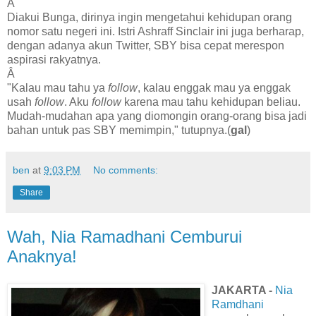
Â
Diakui Bunga, dirinya ingin mengetahui kehidupan orang
nomor satu negeri ini. Istri Ashraff Sinclair ini juga berharap,
dengan adanya akun Twitter, SBY bisa cepat merespon
aspirasi rakyatnya.
Â
"Kalau mau tahu ya
follow
, kalau enggak mau ya enggak
usah
follow
. Aku
follow
karena mau tahu kehidupan beliau.
Mudah-mudahan apa yang diomongin orang-orang bisa jadi
bahan untuk pas SBY memimpin," tutupnya.(
gal
)
ben
at
9:03 PM
No comments:
Share
Wah, Nia Ramadhani Cemburui
Anaknya!
JAKARTA -
Nia
Ramdhani