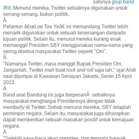
satunya
grup band
/Rif
. Menurut mereka, Twitter sebaiknya digunakan untuk
senang-senang, bukan politik.
Â
Pelantun â€œLoe Toe Yeâ€ ini memandang Twitter lebih
menarik digunakan untuk sebuah kesenangan daripada
tujuan politik. Selain itu, menurut mereka kurang enak
memanggil Presiden SBY menggunakan nama-nama yang
sering disebut masyarakat Twitter seperti "Om".
Â
"Namanya Twitter, masa manggil Bapak Presiden Om.
Janganlah, Twitter
mah
buat
rock and roll
saja lah," ujar Andi
saat dijumpai di Kawasan Senayan Jakarta, Senin 15 April
2013.
Â
Band asal Bandung ini juga berpesanÂ sebaiknya
masyarakat menghargai Presidennya dengan tidak
membully
di Twitter. Sebab menurut mereka, SBY tetaplah
pemimpin negara. Selain itu, masyarakat juga diharapkan
dapat memberikan sebuah masukan positif untuk kemajuan
negara.
Â
"Setelah saya baca akun presiden, dan ternyata banyak