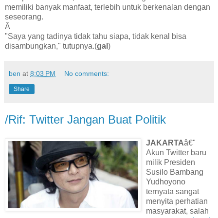
memiliki banyak manfaat, terlebih untuk berkenalan dengan
seseorang.
Â
"Saya yang tadinya tidak tahu siapa, tidak kenal bisa
disambungkan," tutupnya.(
gal
)
ben
at
8:03 PM
No comments:
Share
/Rif: Twitter Jangan Buat Politik
JAKARTA
â€"
Akun Twitter baru
milik Presiden
Susilo Bambang
Yudhoyono
ternyata sangat
menyita perhatian
masyarakat, salah