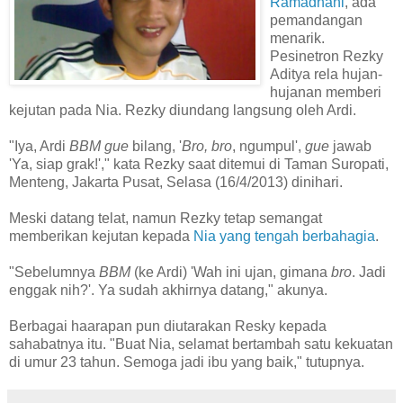
Ramadhani
, ada
pemandangan
menarik.
Pesinetron Rezky
Aditya rela hujan-
hujanan memberi
kejutan pada Nia. Rezky diundang langsung oleh Ardi.
"Iya, Ardi
BBM gue
bilang, '
Bro, bro
, ngumpul',
gue
jawab
'Ya, siap grak!'," kata Rezky saat ditemui di Taman Suropati,
Menteng, Jakarta Pusat, Selasa (16/4/2013) dinihari.
Meski datang telat, namun Rezky tetap semangat
memberikan kejutan kepada
Nia yang tengah berbahagia
.
"Sebelumnya
BBM
(ke Ardi) 'Wah ini ujan, gimana
bro
. Jadi
enggak nih?'. Ya sudah akhirnya datang," akunya.
Berbagai haarapan pun diutarakan Resky kepada
sahabatnya itu. "Buat Nia, selamat bertambah satu kekuatan
di umur 23 tahun. Semoga jadi ibu yang baik," tutupnya.