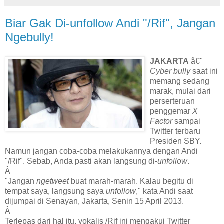
Biar Gak Di-unfollow Andi "/Rif", Jangan
Ngebully!
JAKARTA
â€"
Cyber bully
saat ini
memang sedang
marak, mulai dari
perserteruan
penggemar
X
Factor
sampai
Twitter terbaru
Presiden SBY.
Namun jangan coba-coba melakukannya dengan Andi
"/Rif". Sebab, Anda pasti akan langsung di-
unfollow
.
Â
"Jangan
ngetweet
buat marah-marah. Kalau begitu di
tempat saya, langsung saya
unfollow
," kata Andi saat
dijumpai di Senayan, Jakarta, Senin 15 April 2013.
Â
Terlepas dari hal itu, vokalis /Rif ini mengakui Twitter