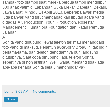
Tampak foto diambil saat mereka berdua tampil menghibur
500 anak yatim di Lapangan Suka Mekar, Babelan, Bekasi,
Jawa Barat, Minggu 14 April 2013. Beberapa awak media
juga banyak yang turut mengabadikan liputan acara yang
digagas
AK Production, Youni Production, Rosestar
Management, Humaniora Foundation dan Ikatan Pemuda
Jalanan.
Â
Sonita yang dihubungi lewat telefon tak mau menanggapi
foto yang di maksud. Pelantun â€œSorry Broâ€ ini tak ingin
berlama-lama, dan telefon genggamnya pun langsung
ditutupnya. Saat coba dihubungi lagi, telefon Sonita
sepertinya di non aktifkan. Well, walau memang tidak ada
apa-apa kenapa Sonita selalu menghindar ya?
ben
at
9:03 AM
No comments:
Share