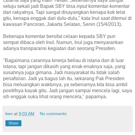
Obama saja yang main Twitter. Sebenarnya saya sangat
setuju sekali jadi Bapak SBY bisa
input
komentar-komentar
dari rakyatnya. Tapi sangat disayangkan kenapa kok telat
gitu, kenapa enggak dari dulu-dulu," kata Inul saat ditemui di
kawasan Pancoran, Jakarta Selatan, Senin (15/4/2013).
Beberapa komentar bersifat celaan kepada SBY pun
sempat dibaca oleh Inul. Namun, Inul juga menyarankan
adanya transparansi kegiatan dari seorang Presiden.
"Bagaimana carannya kinerja beliau di istana dan di luar
istana, tapi jangan dikasih yang enak-enaknya saja, yang
susahnya juga gimana. Jadi masyarakat itu tidak salah
penafsiran. Jadi ya bagus lah itu, sekarang Pak Presiden
bisa meluangkan waktunya, ya sebenarnya kita bisa ambil
positifnya kayak gitu. Jadi jangan sampai mencela lagi, saya
sih enggak suka lihat orang mencela," paparnya.
ben
at
9:03 AM
No comments:
Share