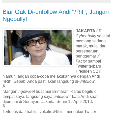
Biar Gak Di-unfollow Andi "/Rif", Jangan
Ngebully!
JAKARTA
â€"
Cyber bully
saat ini
memang sedang
marak, mulai dari
perserteruan
penggemar
X
Factor
sampai
Twitter terbaru
Presiden SBY.
Namun jangan coba-coba melakukannya dengan Andi
"/Rif". Sebab, Anda pasti akan langsung di-
unfollow
.
Â
"Jangan
ngetweet
buat marah-marah. Kalau begitu di
tempat saya, langsung saya
unfollow
," kata Andi saat
dijumpai di Senayan, Jakarta, Senin 15 April 2013.
Â
Terlepas dari hal itu, vokalis /Rif ini mengakui Twitter