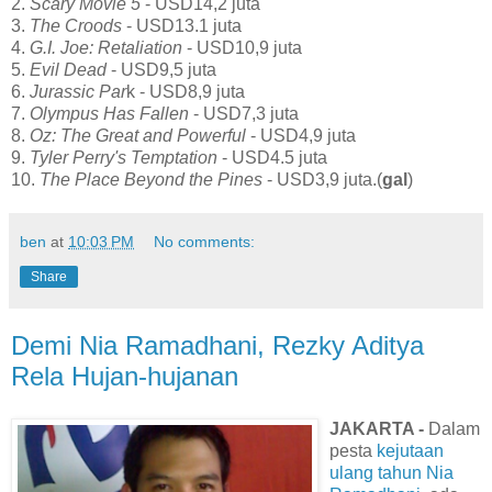
2.
Scary Movie 5
- USD14,2 juta
3.
The Croods
- USD13.1 juta
4.
G.I. Joe: Retaliation
- USD10,9 juta
5.
Evil Dead
- USD9,5 juta
6.
Jurassic Par
k - USD8,9 juta
7.
Olympus Has Fallen
- USD7,3 juta
8.
Oz: The Great and Powerful
- USD4,9 juta
9.
Tyler Perry's Temptation
- USD4.5 juta
10.
The Place Beyond the Pines
- USD3,9 juta.(
gal
)
ben
at
10:03 PM
No comments:
Share
Demi Nia Ramadhani, Rezky Aditya
Rela Hujan-hujanan
JAKARTA -
Dalam
pesta
kejutaan
ulang tahun Nia