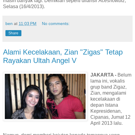
masih banyak lagi. Demikian seperti dilansir
Aceshowbiz
,
Selasa (16/4/2013).
ben
at
11:03 PM
No comments:
Share
Alami Kecelakaan, Zian "Zigas" Tetap
Rayakan Ultah Angel V
JAKARTA -
Belum
lama ini, vokalis
grup band Zigaz,
Zian, mengalami
kecelakaan di
depan Istana
Kepresidenan,
Cipanas, Jumat 12
April 2013 lalu.