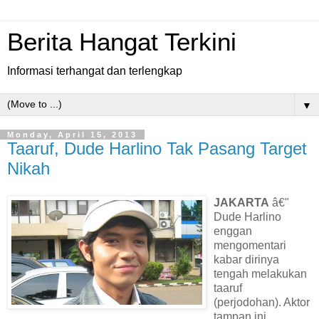
Berita Hangat Terkini
Informasi terhangat dan terlengkap
▼
Monday, April 15, 2013
Taaruf, Dude Harlino Tak Pasang Target
Nikah
JAKARTA
â€"
Dude Harlino
enggan
mengomentari
kabar dirinya
tengah melakukan
taaruf
(perjodohan). Aktor
tampan ini