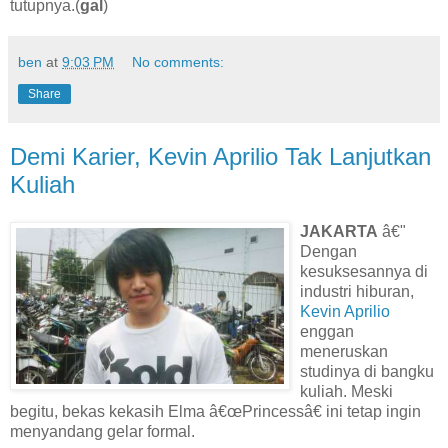
tutupnya.(
gal
)
ben
at
9:03 PM
No comments:
Share
Demi Karier, Kevin Aprilio Tak Lanjutkan
Kuliah
JAKARTA
â€"
Dengan
kesuksesannya di
industri hiburan,
Kevin Aprilio
enggan
meneruskan
studinya di bangku
kuliah. Meski
begitu, bekas kekasih Elma â€œPrincessâ€ ini tetap ingin
menyandang gelar formal.