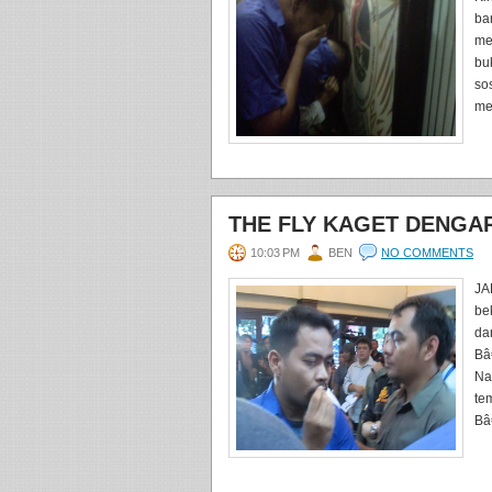
ba
me
bu
so
mes
THE FLY KAGET DENGAR
10:03 PM
BEN
NO COMMENTS
JA
be
da
Bâ
Na
te
Bâ