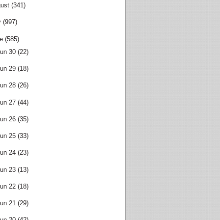
ust
(341)
y
(997)
e
(585)
un 30
(22)
un 29
(18)
un 28
(26)
un 27
(44)
un 26
(35)
un 25
(33)
un 24
(23)
un 23
(13)
un 22
(18)
un 21
(29)
un 20
(42)