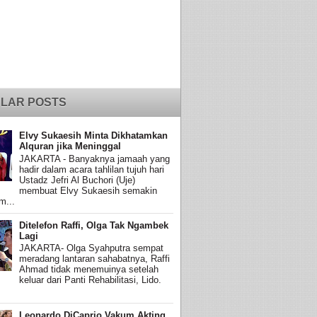
LAR POSTS
Elvy Sukaesih Minta Dikhatamkan
Alquran jika Meninggal
JAKARTA - Banyaknya jamaah yang
hadir dalam acara tahlilan tujuh hari
Ustadz Jefri Al Buchori (Uje)
membuat Elvy Sukaesih semakin
m...
Ditelefon Raffi, Olga Tak Ngambek
Lagi
JAKARTA- Olga Syahputra sempat
meradang lantaran sahabatnya, Raffi
Ahmad tidak menemuinya setelah
keluar dari Panti Rehabilitasi, Lido.
Leonardo DiCaprio Vakum Akting