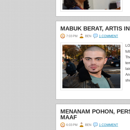
MABUK BERAT, ARTIS I
7:03 PM
BEN
1 COMMENT
LO
tu
Th
te
la
An
sh
MENANAM POHON, PER
MAAF
6:03 PM
BEN
1 COMMENT