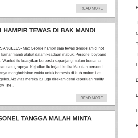
P
READ MORE
T
NI HAMPIR TEWAS DI BAK MANDI
C
T
S ANGELES- Max George hampir saja tewas tenggelam di hot
T
b kamar mandi akibat dalam keadaan mabuk. Personel boyband
e Wanted itu keasyikan berpesta sepanjang malam bersama
L
man satu grupnya. Kejadian itu terjadi ketika Max dan personel
innya menghabiskan waktu untuk berpesta di klub malam Los
geles. Aktivitas mereka itu juga direkam demi keperluan reality
D
ow The...
L
READ MORE
H
SONEL TANGGA MALAH MINTA
P