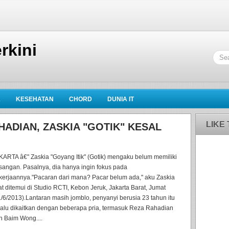
rkini
K
KESEHATAN
CHORD
DUNIA IT
LIKE
HADIAN, ZASKIA "GOTIK" KESAL
KARTA â€" Zaskia "Goyang Itik" (Gotik) mengaku belum memiliki
sangan. Pasalnya, dia hanya ingin fokus pada
kerjaannya."Pacaran dari mana? Pacar belum ada," aku Zaskia
at ditemui di Studio RCTI, Kebon Jeruk, Jakarta Barat, Jumat
1/6/2013).Lantaran masih jomblo, penyanyi berusia 23 tahun itu
lalu dikaitkan dengan beberapa pria, termasuk Reza Rahadian
n Baim Wong....