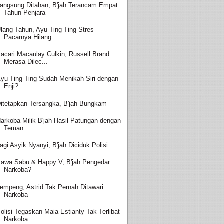
angsung Ditahan, B'jah Terancam Empat
Tahun Penjara
lang Tahun, Ayu Ting Ting Stres
Pacarnya Hilang
acari Macaulay Culkin, Russell Brand
Merasa Dilec...
yu Ting Ting Sudah Menikah Siri dengan
Enji?
itetapkan Tersangka, B'jah Bungkam
arkoba Milik B'jah Hasil Patungan dengan
Teman
agi Asyik Nyanyi, B'jah Diciduk Polisi
awa Sabu & Happy V, B'jah Pengedar
Narkoba?
empeng, Astrid Tak Pernah Ditawari
Narkoba
olisi Tegaskan Maia Estianty Tak Terlibat
Narkoba...