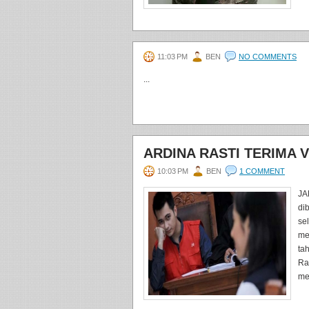
11:03 PM
BEN
NO COMMENTS
...
ARDINA RASTI TERIMA 
10:03 PM
BEN
1 COMMENT
JA
di
se
me
ta
Ras
me