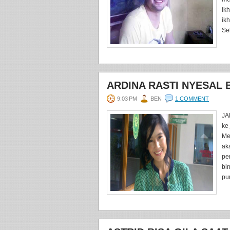
ik
ikh
Sel
ARDINA RASTI NYESAL 
9:03 PM
BEN
1 COMMENT
JA
ke
Me
ak
pe
bi
pun