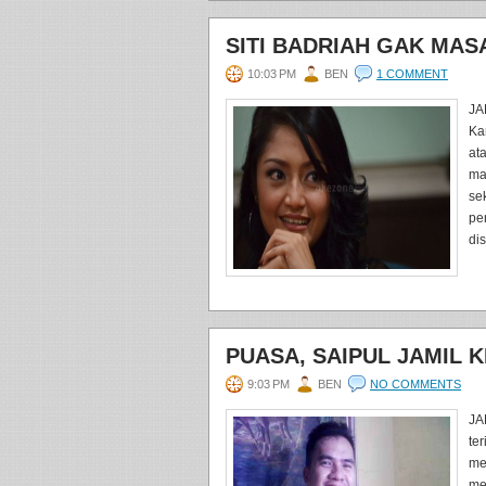
SITI BADRIAH GAK MAS
10:03 PM
BEN
1 COMMENT
JA
Ka
at
ma
se
pe
dis
PUASA, SAIPUL JAMIL 
9:03 PM
BEN
NO COMMENTS
JA
te
me
me