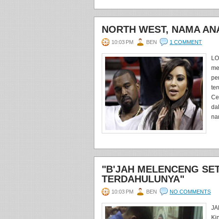
NORTH WEST, NAMA AN
10:03 PM
BEN
1 COMMENT
LO
me
pe
te
Ce
da
na
"B'JAH MELENCENG SET
TERDAHULUNYA"
10:03 PM
BEN
NO COMMENTS
JA
Ki