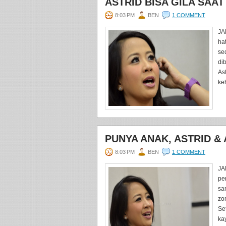
ASTRID BISA GILA SAA
8:03 PM
BEN
1 COMMENT
JA
hat
se
di
Ast
ke
PUNYA ANAK, ASTRID &
8:03 PM
BEN
1 COMMENT
JA
pe
san
zo
Se
kay