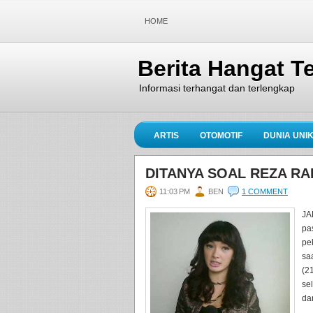
HOME
Berita Hangat Te
Informasi terhangat dan terlengkap
ARTIS
OTOMOTIF
DUNIA UNI
DITANYA SOAL REZA RA
11:03 PM
BEN
1 COMMENT
JA
pa
pe
sa
(2
se
da