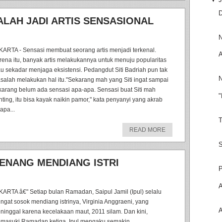
D
ALAH JADI ARTIS SENSASIONAL
N
KARTA - Sensasi membuat seorang artis menjadi terkenal.
A
rena itu, banyak artis melakukannya untuk menuju popularitas
au sekadar menjaga eksistensi. Pedangdut Siti Badriah pun tak
N
salah melakukan hal itu."Sekarang mah yang Siti ingat sampai
karang belum ada sensasi apa-apa. Sensasi buat Siti mah
"
nting, itu bisa kayak naikin pamor," kata penyanyi yang akrab
apa...
T
READ MORE
S
KENANG MENDIANG ISTRI
P
A
KARTA â€" Setiap bulan Ramadan, Saipul Jamil (Ipul) selalu
ringat sosok mendiang istrinya, Virginia Anggraeni, yang
A
ninggal karena kecelakaan maut, 2011 silam. Dan kini,
masuki Ramadan ketiga, Ipul mengaku semakin