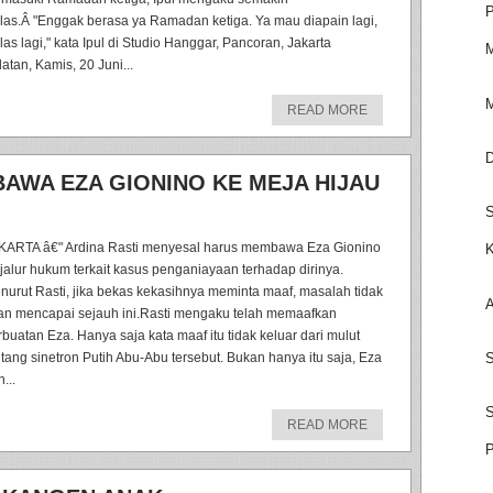
P
hlas.Â "Enggak berasa ya Ramadan ketiga. Ya mau diapain lagi,
las lagi," kata Ipul di Studio Hanggar, Pancoran, Jakarta
M
atan, Kamis, 20 Juni...
M
READ MORE
D
BAWA EZA GIONINO KE MEJA HIJAU
S
KARTA â€" Ardina Rasti menyesal harus membawa Eza Gionino
K
 jalur hukum terkait kasus penganiayaan terhadap dirinya.
nurut Rasti, jika bekas kekasihnya meminta maaf, masalah tidak
A
an mencapai sejauh ini.Rasti mengaku telah memaafkan
rbuatan Eza. Hanya saja kata maaf itu tidak keluar dari mulut
S
ntang sinetron Putih Abu-Abu tersebut. Bukan hanya itu saja, Eza
...
S
READ MORE
P