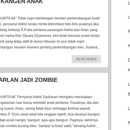
T KANGEN ANAK
L
U
KARTA â€" Tidak ingin kehilangan momen perkembangan buah
i, penyanyi Astrid selalu minta dikirimkan foto-foto anaknya jika
dang bekerja.Â Putra pertama pasangan Astrid dan Arlan yang
P
beri nama Alec Djuara Djoewarsa, kini telah berusia enam bulan.
rid yang tetap aktif di dunia hiburan ini pun tidak ingin
A
hilangan momen-momen penting perkembangan Alec. Karena...
READ MORE
D
N
 ARLAN JADI ZOMBIE
L
B
KARTA â€" Penyanyi Astrid Sartiasari mengaku merasakan
ngalaman luar biasa memiliki anak pertama. Pasalnya, dia dan
L
g suami, Arlan, sering tidak tidur sehingga terlihat seperti
mbie.Â "Dulu awal-awal kita enggak ngerti, dua-duanya bangun.
tiap anak nangis, bangun, apa-apa bangun. Paginya, akhirnya
P
ak zombie kurang tidur. Sampai si Arlan sakit," kenang Astrid...