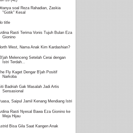
itanya soal Reza Rahadian, Zaskia
"Gotik" Kesal
o title
rdina Rasti Terima Vonis Tujuh Bulan Eza
Gionino
orth West, Nama Anak Kim Kardashian?
B'jah Melenceng Setelah Cerai dengan
Istri Terdah...
he Fly Kaget Dengar B'jah Positif
Narkoba
iti Badriah Gak Masalah Jadi Artis
Sensasional
uasa, Saipul Jamil Kenang Mendiang Istri
rdina Rasti Nyesal Bawa Eza Gionino ke
Meja Hijau
strid Bisa Gila Saat Kangen Anak