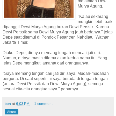
melainkan Dewi
Murya Agung.
"Kalau sekarang
mungkin lebih baik
dipanggil Dewi Murya Agung bukan Dewi Perssik. Karena
Dewi Perssik sama Dewi Murya Agung jauh bedanya," jelas
Depe saat ditemui di Pondok Pesantren Nahdlatul Wathan,
Jakarta Timur.
Diakui Depe, dirinya memang tengah mencari jati diri.
Namun, dirinya masih dilema akan kedua nama itu. Yang
jelas Depe mengikuti amanat dari orangtuanya.
"Saya memang tengah cari jati diri saya. Mudah-mudahan
berguna. Di saat seperti ini saya berada di tengah-tengah
(antara Dewi Perssik dan Dewi Murya Agung), semoga
sesuai cita-cita orangtua saya," paparnya.
ben
at
6:03 PM
1 comment:
Share