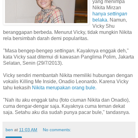
yang menimpa
Nikita Mirzan
hanya
settingan
belaka
. Namun,
Vicky Shu
beranggapan berbeda. Menurut Vicky, tidak mungkin Nikita
rela bersimbah darah demi popularitas.
"Masa bengep-bengep
settingan
. Kayaknya enggak deh,"
kata Vicky saat ditemui di kawasan Panglima Polim, Jakarta
Selatan, Senin (29/7/2013).
Vicky sendiri membantah Nikita memiliki hubungan dengan
vokalis Killing Me Inside, Onadio Leonardo. Karena Vicky
tahu kekasih
Nikita merupakan orang bule.
"Nah itu aku enggak tahu (foto ciuman Nikita dan Onadio),
cuma dengar-dengar saja. Kayaknya cuma teman dekat
saja. Setahu aku dia sudah punya pacar bule," tandasnya.
ben
at
11:03 AM
No comments: