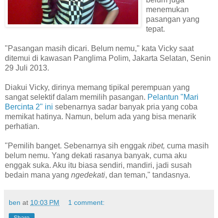
menemukan
pasangan yang
tepat.
"Pasangan masih dicari. Belum nemu," kata Vicky saat
ditemui di kawasan Panglima Polim, Jakarta Selatan, Senin
29 Juli 2013.
Diakui Vicky, dirinya memang tipikal perempuan yang
sangat selektif dalam memilih pasangan.
Pelantun "Mari
Bercinta 2" ini
sebenarnya sadar banyak pria yang coba
memikat hatinya. Namun, belum ada yang bisa menarik
perhatian.
"Pemilih banget. Sebenarnya sih enggak
ribet,
cuma masih
belum nemu. Yang dekati rasanya banyak, cuma aku
enggak suka. Aku itu biasa sendiri, mandiri, jadi susah
bedain mana yang
ngedekati
, dan teman," tandasnya.
ben
at
10:03 PM
1 comment:
Share