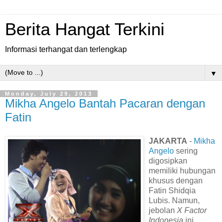
Berita Hangat Terkini
Informasi terhangat dan terlengkap
▼
Monday, July 29, 2013
Mikha Angelo Bantah Pacaran dengan
Fatin
JAKARTA
-
Mikha
Angelo
sering
digosipkan
memiliki hubungan
khusus dengan
Fatin Shidqia
Lubis. Namun,
jebolan
X Factor
Indonesia
ini