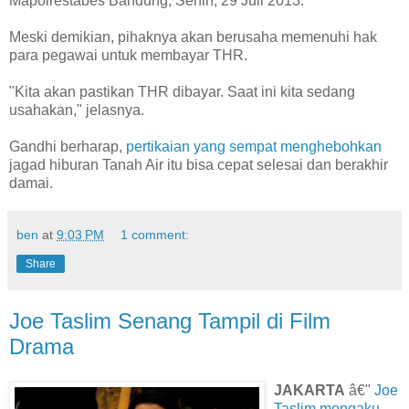
Mapolrestabes Bandung, Senin, 29 Juli 2013.
Meski demikian, pihaknya akan berusaha memenuhi hak
para pegawai untuk membayar THR.
"Kita akan pastikan THR dibayar. Saat ini kita sedang
usahakan," jelasnya.
Gandhi berharap,
pertikaian yang sempat menghebohkan
jagad hiburan Tanah Air itu bisa cepat selesai dan berakhir
damai.
ben
at
9:03 PM
1 comment:
Share
Joe Taslim Senang Tampil di Film
Drama
JAKARTA
â€"
Joe
Taslim mengaku