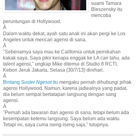
suami Tamara
Bleszensky itu
mencoba
peruntungan di Hollywood.
Â
Dalam waktu dekat, ayah satu anak ini akan pergi ke Los
Angeles untuk mencari agensi di sana.
Â
"Sebenarnya saya mau ke California untuk pernikahan
kakak saya. Saya pikir kenapa enggak ke LA cari tahu, ada
talent
agensi," ungkap Mike ditemui di Studio 8 RCTI,
Kebon Jeruk Jakarta, Selasa (30/7/13) dinihari.
Â
Bintang
Suster Ngesot
itu
mengaku pernah dihubungi pihak
agensi Hollywood. Namun, karena jadwalnya yang padat,
dia belum sempat bertatapan langsung dengan sang
agensi.
Â
"Pernah ada tawaran dari agensi di sana, tetapi belum ada
kesempatan ketemu langsung. Saya belum ada waktu.
Tetapi ini, saya cuma iseng-iseng saja," tutupnya.