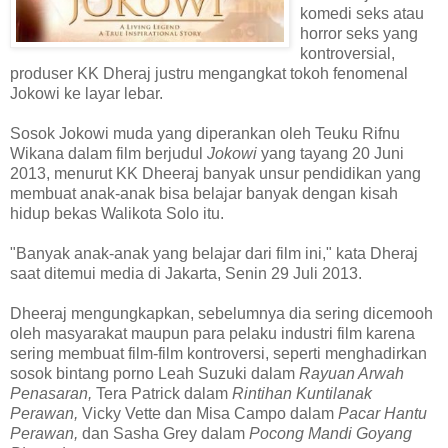
komedi seks atau
horror seks yang
kontroversial,
produser KK Dheraj justru mengangkat tokoh fenomenal
Jokowi ke layar lebar.
Sosok Jokowi muda yang diperankan oleh Teuku Rifnu
Wikana dalam film berjudul
Jokowi
yang tayang 20 Juni
2013, menurut KK Dheeraj banyak unsur pendidikan yang
membuat anak-anak bisa belajar banyak dengan kisah
hidup bekas Walikota Solo itu.
"Banyak anak-anak yang belajar dari film ini," kata Dheraj
saat ditemui media di Jakarta, Senin 29 Juli 2013.
Dheeraj mengungkapkan, sebelumnya dia sering dicemooh
oleh masyarakat maupun para pelaku industri film karena
sering membuat film-film kontroversi, seperti menghadirkan
sosok bintang porno Leah Suzuki dalam
Rayuan Arwah
Penasaran,
Tera Patrick dalam
Rintihan Kuntilanak
Perawan,
Vicky Vette dan Misa Campo dalam
Pacar Hantu
Perawan,
dan Sasha Grey dalam
Pocong Mandi Goyang