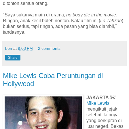
ditonton semua orang.
"Saya sukanya main di drama,
no body die in the movie
.
Ringan, anak kecil boleh nonton. Kalau film ini (
La Tahzan
)
bukan serius, tapi ringan, ada pesan yang bisa diambil,"
tandasnya.
ben
at
9:03 PM
2 comments:
Share
Mike Lewis Coba Peruntungan di
Hollywood
JAKARTA
â€"
Mike Lewis
mengikuti jejak
selebriti lainnya
yang berkiprah di
luar negeri. Bekas