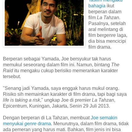
bahagia
ikut
berperan dalam
film
La Tahzan
.
Pasalnya, setelah
aral melintang di
film ber
genre
laga,
dia bisa mencicipi
film drama.
Berperan sebagai Yamada, Joe bersyukur tak harus
memukul seseorang dalam film ini. Namun, bintang
The
Raid
itu mengaku cukup berisiko memerankan karakter
tersebut.
"Senang jadi Yamada, saya enggak harus mukul orang.
Risiko sih memainkan karakter di film drama, tapi bagi saya
life is taking a risk
," ungkap Joe di premier
La Tahzan
,
Epicentrum, Kuningan, Jakarta, Senin 29 Juli 2013.
Dengan berperan di La Tahzan, membuat
Joe semakin
menyukai
genre
drama
. Menurutnya, dalam film drama, tidak
ada pemeran yang harus mati. Bahkan, film jenis ini bisa