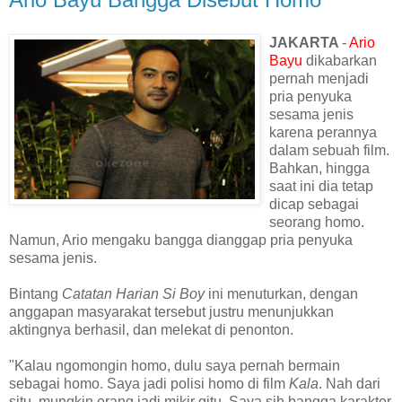
JAKARTA
-
Ario
Bayu
dikabarkan
pernah menjadi
pria penyuka
sesama jenis
karena perannya
dalam sebuah film.
Bahkan, hingga
saat ini dia tetap
dicap sebagai
seorang homo.
Namun, Ario mengaku bangga dianggap pria penyuka
sesama jenis.
Bintang
Catatan Harian Si Boy
ini menuturkan, dengan
anggapan masyarakat tersebut justru menunjukkan
aktingnya berhasil, dan melekat di penonton.
"Kalau ngomongin homo, dulu saya pernah bermain
sebagai homo. Saya jadi polisi homo di film
Kala
. Nah dari
situ, mungkin orang jadi mikir gitu. Saya sih bangga karakter