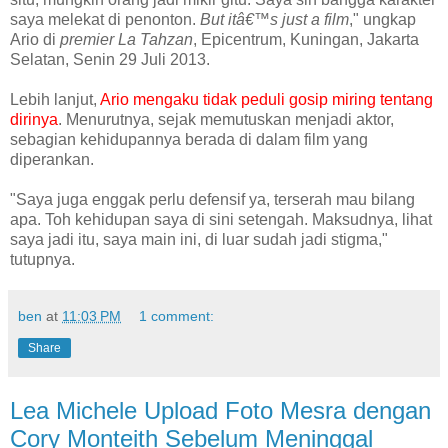
saya melekat di penonton.
But itâ€™s just a film
," ungkap
Ario di
premier La Tahzan
, Epicentrum, Kuningan, Jakarta
Selatan, Senin 29 Juli 2013.
Lebih lanjut,
Ario mengaku tidak peduli gosip miring tentang
dirinya
. Menurutnya, sejak memutuskan menjadi aktor,
sebagian kehidupannya berada di dalam film yang
diperankan.
"Saya juga enggak perlu defensif ya, terserah mau bilang
apa. Toh kehidupan saya di sini setengah. Maksudnya, lihat
saya jadi itu, saya main ini, di luar sudah jadi stigma,"
tutupnya.
ben
at
11:03 PM
1 comment:
Share
Lea Michele Upload Foto Mesra dengan
Cory Monteith Sebelum Meninggal