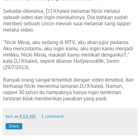
Sekadar diketahui, DJ Khaled melamar Nicki melalui
sebuah video dan ingin menikahinya. Dia bahkan sudah
membeli sebuah cincin mewah saat melamar sang
rapper
melalui video.
"Nicki Minaj, aku sedang di MTV, aku akan jujur padamu.
Aku mencintaimu, aku ingin kamu, aku ingin kamu menjadi
milikku. Nicki Minaj, maukah kamu menikah denganku?,"
kata
DJ
Khaled, seperti dilansir
Hollywoodlife
, Senin
(29/7/2013).
Banyak orang sangat tersentuh dengan video tersebut, dan
berharap Nicki menerima lamaran
DJ
Khaled. Namun,
rapper 30 tahun itu nampaknya hanya ingin berteman
lantaran tidak memberikan jawaban yang pasti.
ben
at
8:03 AM
1 comment:
Share