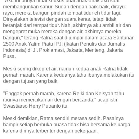
"Aku ini punya ritual khusus buat anak-anak aku saat
membangunkan sahur. Sudah dengan baik-baik, dirayu-
rayu, mereka bangun pindah tempat tidur eh tidur lagi.
Dinyalakan televisi dengan suara keras, tetapi tidak
beranjak dari tempat tidur. Nah, akhirnya aku ambil air dan
mengepret muka mereka dengan air, akhirnya mereka
bangun," terang Ratna saat dijumpai dalam acara Santunan
2500 Anak Yatim Piatu IPJI (Ikatan Penulis dan Jurnalis
Indonesia) di Jl. Proklamasi, Jakarta, Menteng, Jakarta
Pusa.
Meski sering dikepret air, namun kedua anak Ratna tidak
pernah marah. Karena keduanya tahu ibunya melakukan itu
dengan tujuan yang baik.
"Enggak pernah marah, karena Reiki dan Keisyah tahu
ibunya memercikan air dengan bercanda," ucap istri
Swastiarso Herry Putranto itu.
Meski demikian, Ratna sendiri merasa sedih. Pasalnya
hampir setiap berbuka puasa tidak bisa bersama keluarga
karena dirinya terbentur dengan pekerjaan.