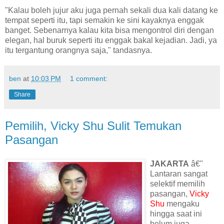
"Kalau boleh jujur aku juga pernah sekali dua kali datang ke
tempat seperti itu, tapi semakin ke sini kayaknya enggak
banget. Sebenarnya kalau kita bisa mengontrol diri dengan
elegan, hal buruk seperti itu enggak bakal kejadian. Jadi, ya
itu tergantung orangnya saja," tandasnya.
ben
at
10:03 PM
1 comment:
Share
Pemilih, Vicky Shu Sulit Temukan
Pasangan
JAKARTA
â€"
Lantaran sangat
selektif memilih
pasangan,
Vicky
Shu
mengaku
hingga saat ini
belum juga