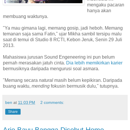
mengaku pacaran
hanya akan
membuang waktunya.
"Ya mau gimana lagi, memang gosip, jadi heboh. Memang
temanan saja sama Fatin," ujar Mikha sambil tersipu malu
saat di temui di Studio 8 RCTI, Kebon Jeruk, Senin 29 Juli
2013.
Mahasiswa jurusan Sound Engeneering ini pun belum
pernah merasakan jatuh cinta.
Dia lebih memikirkan karier
bermusiknya daripada mengurusi soal asmara.
"Memang secara
natural
masih belum kepikiran. Daripada
buang waktu,
mending
fokusin bermusik dulu," tutupnya.
ben
at
11:03 PM
2 comments:
Share
Ario Bayu Bangga Disebut Homo