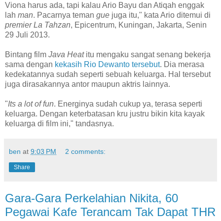
Viona harus ada, tapi kalau Ario Bayu dan Atiqah enggak
lah
man
. Pacarnya teman
gue
juga itu," kata Ario ditemui di
premier La Tahzan
, Epicentrum, Kuningan, Jakarta, Senin
29 Juli 2013.
Bintang film
Java Heat
itu mengaku sangat senang bekerja
sama dengan
kekasih Rio Dewanto tersebut
. Dia merasa
kedekatannya sudah seperti sebuah keluarga. Hal tersebut
juga dirasakannya antor maupun aktris lainnya.
"
Its a lot of fun
. Energinya sudah cukup ya, terasa seperti
keluarga. Dengan keterbatasan kru justru bikin kita kayak
keluarga di film ini," tandasnya.
ben
at
9:03 PM
2 comments:
Share
Gara-Gara Perkelahian Nikita, 60
Pegawai Kafe Terancam Tak Dapat THR