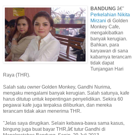
BANDUNG
â€"
Perkelahian Nikita
Mirzani
di Golden
Monkey Cafe,
mengakibatkan
banyak kerugian.
Bahkan, para
karyawan di sana
kabarnya terancam
tidak dapat
Tunjangan Hari
Raya (THR).
Salah satu
owner
Golden Monkey, Gandhi Nurima,
mengaku mengalami banyak kerugian. Salah satunya, kafe
harus ditutup untuk kepentingan penyelidikan. Sekira 60
pegawai kafe juga terpaksa diliburkan, dan mereka
terancam tidak akan menerima THR.
"Jelas saya dirugikan. Selain kebawa-bawa sama kasus,
bingung juga buat bayar THR,â€ tutur Gandhi di