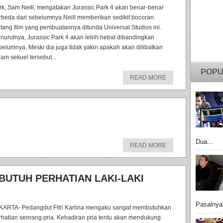
rk, Sam Neill, mengatakan Jurassic Park 4 akan benar-benar
rbeda dari sebelumnya.Neill memberikan sedikit bocoran
ntang film yang pembuatannya ditunda Universal Studios ini.
nurutnya, Jurassic Park 4 akan lebih hebat dibandingkan
belumnya. Meski dia juga tidak yakin apakah akan dilibatkan
lam sekuel tersebut...
POPU
READ MORE
Dua...
READ MORE
 BUTUH PERHATIAN LAKI-LAKI
Pasalnya
KARTA- Pedangdut Fitri Karlina mengaku sangat membutuhkan
rhatian seorang pria. Kehadiran pria tentu akan mendukung