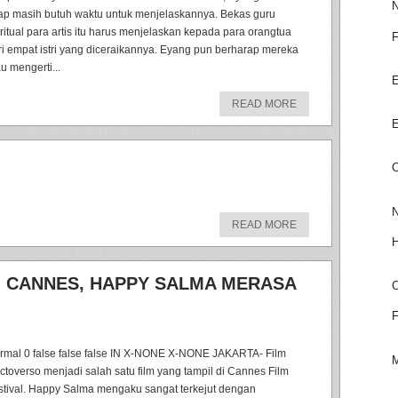
N
tap masih butuh waktu untuk menjelaskannya. Bekas guru
iritual para artis itu harus menjelaskan kepada para orangtua
F
ri empat istri yang diceraikannya. Eyang pun berharap mereka
u mengerti...
E
READ MORE
E
C
N
READ MORE
H
LM CANNES, HAPPY SALMA MERASA
C
F
rmal 0 false false false IN X-NONE X-NONE JAKARTA- Film
M
ctoverso menjadi salah satu film yang tampil di Cannes Film
stival. Happy Salma mengaku sangat terkejut dengan