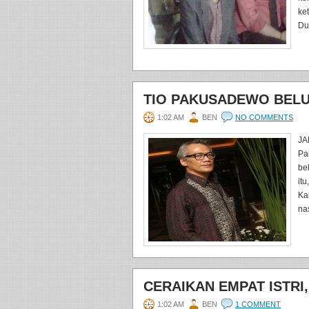
ke
Dur
TIO PAKUSADEWO BELU
1:02 AM
BEN
NO COMMENTS
JA
Pa
be
it
Ka
na
CERAIKAN EMPAT ISTRI
1:02 AM
BEN
1 COMMENT