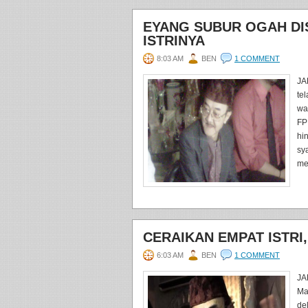
EYANG SUBUR OGAH DI
ISTRINYA
8:03 AM
BEN
1 COMMENT
JA
te
wa
FP
hi
sy
me
CERAIKAN EMPAT ISTRI
6:03 AM
BEN
1 COMMENT
JA
Ma
del