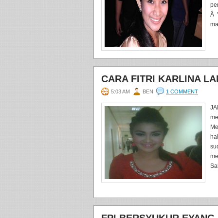
pe
Â "
man
CARA FITRI KARLINA L
5:03 AM
BEN
1 COMMENT
JA
me
Me
ha
su
me
Sab