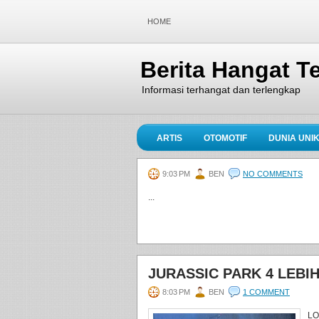
HOME
Berita Hangat Te
Informasi terhangat dan terlengkap
ARTIS
OTOMOTIF
DUNIA UNI
9:03 PM
BEN
NO COMMENTS
...
JURASSIC PARK 4 LEBI
8:03 PM
BEN
1 COMMENT
LO