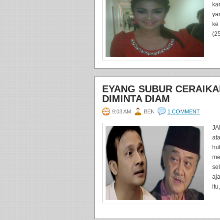
kar
ya
ke
(2
EYANG SUBUR CERAIKAN
DIMINTA DIAM
9:03 AM
BEN
1 COMMENT
JA
at
hu
me
se
aj
itu