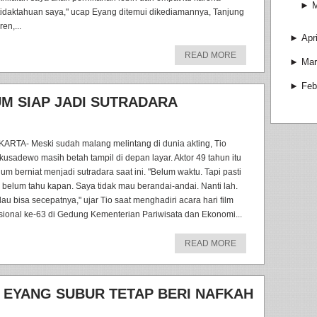
►
tidaktahuan saya," ucap Eyang ditemui dikediamannya, Tanjung
en,...
►
Apri
READ MORE
►
Mar
►
Feb
M SIAP JADI SUTRADARA
KARTA- Meski sudah malang melintang di dunia akting, Tio
kusadewo masih betah tampil di depan layar. Aktor 49 tahun itu
lum berniat menjadi sutradara saat ini. "Belum waktu. Tapi pasti
u, belum tahu kapan. Saya tidak mau berandai-andai. Nanti lah.
lau bisa secepatnya," ujar Tio saat menghadiri acara hari film
sional ke-63 di Gedung Kementerian Pariwisata dan Ekonomi...
READ MORE
, EYANG SUBUR TETAP BERI NAFKAH