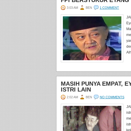
FPI BERSYUKUR EYANG 
3:03 AM
BEN
1 COMMENT
JA
Ey
Ma
me
ya
de
Alh
MASIH PUNYA EMPAT, E
ISTRI LAIN
2:02 AM
BEN
NO COMMENTS
JA
is
me
is
ke