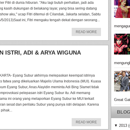
ier Fitri di dunia hiburan. "Aku lagi butuh perhatian, jadi ada
ng kasih dukungan di belakang layar, yang bisa sering datang
 show aku," ucap Fitri ditemui di Cilandak, Jakarta selatan, Sabtu
5/5/2013)Saat ini, Fitri mengaku tengah dekat dengan seorang...
mengagu
READ MORE
 ISTRI, ADI & ARYA WIGUNA
mengungk
KARTA- Eyang Subur akhirnya melepaskan keempat istrinya
as fatwa yang dikeluarkan Majelis Ulama Indonesia (MUI). Kuasa
kum Eyang Subur, Anas Alayidin meminta Adi Bing Slamet tidak
mprovokasi pelepasan istri Eyang Subur itu. Adi memang
lama ini orang yang melaporkan Eyang Subur ke MUI terkait
Great Gat
aran sesat dan perilaku Subur yang punya istri delapan. Karena
, pihak...
BLOG
READ MORE
▼
2013
(