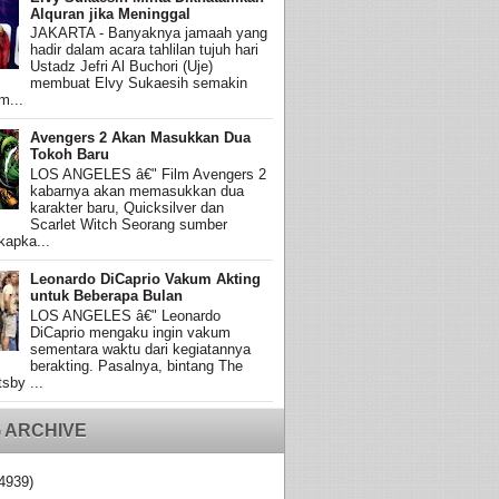
Alquran jika Meninggal
JAKARTA - Banyaknya jamaah yang
hadir dalam acara tahlilan tujuh hari
Ustadz Jefri Al Buchori (Uje)
membuat Elvy Sukaesih semakin
m...
Avengers 2 Akan Masukkan Dua
Tokoh Baru
LOS ANGELES â€" Film Avengers 2
kabarnya akan memasukkan dua
karakter baru, Quicksilver dan
Scarlet Witch Seorang sumber
apka...
Leonardo DiCaprio Vakum Akting
untuk Beberapa Bulan
LOS ANGELES â€" Leonardo
DiCaprio mengaku ingin vakum
sementara waktu dari kegiatannya
berakting. Pasalnya, bintang The
sby ...
 ARCHIVE
4939)