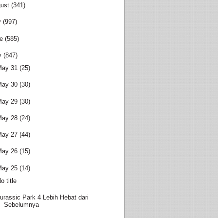
ust
(341)
y
(997)
e
(585)
y
(847)
May 31
(25)
May 30
(30)
May 29
(30)
May 28
(24)
May 27
(44)
May 26
(15)
May 25
(14)
o title
urassic Park 4 Lebih Hebat dari
Sebelumnya