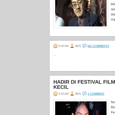
te
sp
da
ma
6:03 AM
BEN
NO COMMENTS
...
HADIR DI FESTIVAL FI
KECIL
5:03 AM
BEN
1 COMMENT
No
Re
Fe