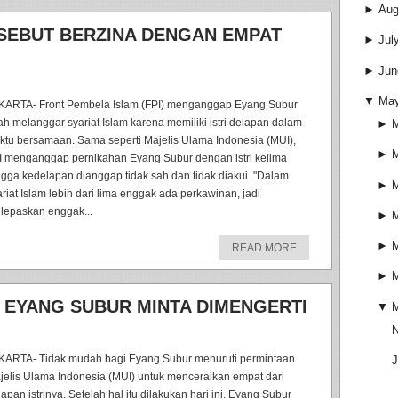
►
Aug
SEBUT BERZINA DENGAN EMPAT
►
Jul
►
Jun
▼
Ma
KARTA- Front Pembela Islam (FPI) menganggap Eyang Subur
lah melanggar syariat Islam karena memiliki istri delapan dalam
►
ktu bersamaan. Sama seperti Majelis Ulama Indonesia (MUI),
►
I menganggap pernikahan Eyang Subur dengan istri kelima
ngga kedelapan dianggap tidak sah dan tidak diakui. "Dalam
►
ariat Islam lebih dari lima enggak ada perkawinan, jadi
lepaskan enggak...
►
►
READ MORE
►
, EYANG SUBUR MINTA DIMENGERTI
▼
N
KARTA- Tidak mudah bagi Eyang Subur menuruti permintaan
J
jelis Ulama Indonesia (MUI) untuk menceraikan empat dari
apan istrinya. Setelah hal itu dilakukan hari ini, Eyang Subur