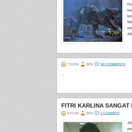
Pa
be
te
Me
se
da
7:03 PM
BEN
NO COMMENTS
...
FITRI KARLINA SANGAT
9:03 AM
BEN
1 COMMENT
JA
pe