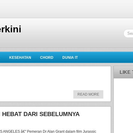
rkini
K
KESEHATAN
CHORD
DUNIA IT
LIKE
READ MORE
H HEBAT DARI SEBELUMNYA
S ANGELES â€" Pemeran Dr Alan Grant dalam film Jurassic