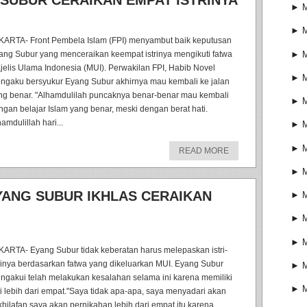
SUBUR CERAIKAN EMPAT ISTRINYA
►
►
KARTA- Front Pembela Islam (FPI) menyambut baik keputusan
►
ang Subur yang menceraikan keempat istrinya mengikuti fatwa
jelis Ulama Indonesia (MUI). Perwakilan FPI, Habib Novel
►
ngaku bersyukur Eyang Subur akhirnya mau kembali ke jalan
ng benar. "Alhamdulilah puncaknya benar-benar mau kembali
►
ngan belajar Islam yang benar, meski dengan berat hati.
amdulillah hari...
►
►
READ MORE
►
YANG SUBUR IKHLAS CERAIKAN
►
►
►
KARTA- Eyang Subur tidak keberatan harus melepaskan istri-
trinya berdasarkan fatwa yang dikeluarkan MUI. Eyang Subur
►
ngakui telah melakukan kesalahan selama ini karena memiliki
►
tri lebih dari empat."Saya tidak apa-apa, saya menyadari akan
khilafan saya akan pernikahan lebih dari empat itu karena