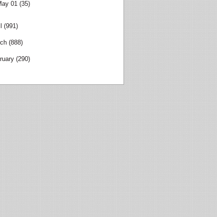
May 01
(35)
l
(991)
ch
(888)
ruary
(290)