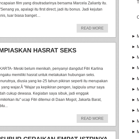
T
ncapaian film yang disutradarinya bersama Marcela Zalianty itu.
Senang ya, apalagi itu first direct, jadi itu bonus. Jadi kejutan
is, luar biasa banget....
C
READ MORE
►
►
AMPIASKAN HASRAT SEKS
►
►
KARTA- Meski belum menikah, penyanyi dangdut Fitri Karlina
ngaku memiliki hasrat untuk melakukan hubungan seks.
►
nurutnya, diusia yang ke-25 tahun pikiran seperti itu merupakan
l yang wajar.Â "Wajar ya kepikiran pengen, lagipula umur saya
►
dah cukup dewasa. Kegiatan saya sibuk, jadi enggak
mikirkan itu" ucap Fitri ditemui di Daan Mogot, Jakarta Barat,
►
tu...
►
READ MORE
►
►