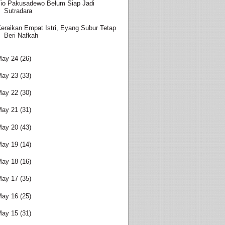
io Pakusadewo Belum Siap Jadi
Sutradara
eraikan Empat Istri, Eyang Subur Tetap
Beri Nafkah
May 24
(26)
May 23
(33)
May 22
(30)
May 21
(31)
May 20
(43)
May 19
(14)
May 18
(16)
May 17
(35)
May 16
(25)
May 15
(31)