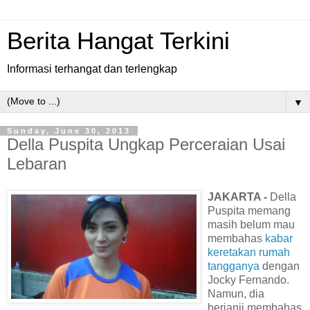
Berita Hangat Terkini
Informasi terhangat dan terlengkap
▼
Sunday, June 30, 2013
Della Puspita Ungkap Perceraian Usai
Lebaran
JAKARTA -
Della
Puspita memang
masih belum mau
membahas
kabar
keretakan rumah
tangganya
dengan
Jocky Fernando.
Namun, dia
berjanji membahas