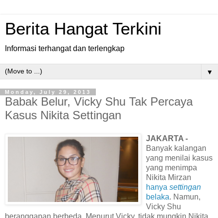
Berita Hangat Terkini
Informasi terhangat dan terlengkap
▼
Monday, July 29, 2013
Babak Belur, Vicky Shu Tak Percaya
Kasus Nikita Settingan
JAKARTA -
Banyak kalangan
yang menilai kasus
yang menimpa
Nikita Mirzan
hanya
settingan
belaka
. Namun,
Vicky Shu
beranggapan berbeda. Menurut Vicky, tidak mungkin Nikita