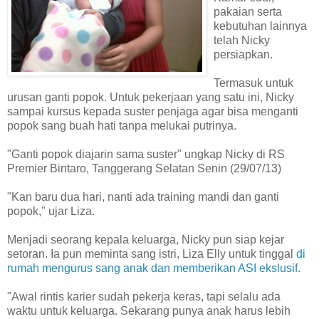
pakaian serta
kebutuhan lainnya
telah Nicky
persiapkan.
Termasuk untuk
urusan ganti popok. Untuk pekerjaan yang satu ini, Nicky
sampai kursus kepada suster penjaga agar bisa menganti
popok sang buah hati tanpa melukai putrinya.
"Ganti popok diajarin sama suster" ungkap Nicky di RS
Premier Bintaro, Tanggerang Selatan Senin (29/07/13)
"Kan baru dua hari, nanti ada training mandi dan ganti
popok," ujar Liza.
Menjadi seorang kepala keluarga, Nicky pun siap kejar
setoran. Ia pun meminta sang istri, Liza Elly untuk tinggal
di
rumah mengurus sang anak dan memberikan ASI ekslusif.
"Awal rintis karier sudah pekerja keras, tapi selalu ada
waktu untuk keluarga. Sekarang punya anak harus lebih