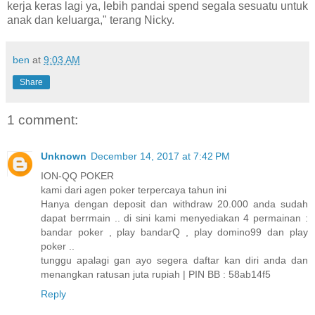
kerja keras lagi ya, lebih pandai spend segala sesuatu untuk
anak dan keluarga," terang Nicky.
ben
at
9:03 AM
Share
1 comment:
Unknown
December 14, 2017 at 7:42 PM
ION-QQ POKER
kami dari agen poker terpercaya tahun ini
Hanya dengan deposit dan withdraw 20.000 anda sudah
dapat berrmain .. di sini kami menyediakan 4 permainan :
bandar poker , play bandarQ , play domino99 dan play
poker ..
tunggu apalagi gan ayo segera daftar kan diri anda dan
menangkan ratusan juta rupiah | PIN BB : 58ab14f5
Reply