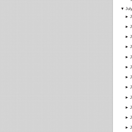
▼
Jul
►
J
►
J
►
J
►
J
►
J
►
J
►
J
►
J
►
J
►
J
►
J
►
J