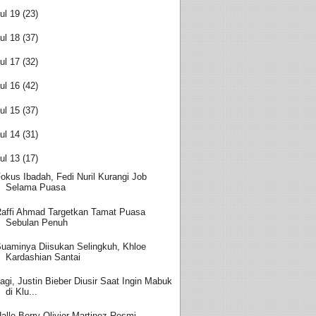
ul 19
(23)
ul 18
(37)
ul 17
(32)
ul 16
(42)
ul 15
(37)
ul 14
(31)
ul 13
(17)
okus Ibadah, Fedi Nuril Kurangi Job
Selama Puasa
affi Ahmad Targetkan Tamat Puasa
Sebulan Penuh
uaminya Diisukan Selingkuh, Khloe
Kardashian Santai
agi, Justin Bieber Diusir Saat Ingin Mabuk
di Klu...
alle Berry-Olivier Martinez Resmi