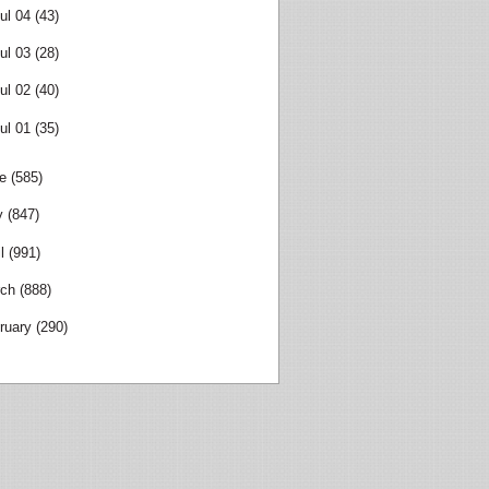
ul 04
(43)
ul 03
(28)
ul 02
(40)
ul 01
(35)
e
(585)
y
(847)
l
(991)
ch
(888)
ruary
(290)