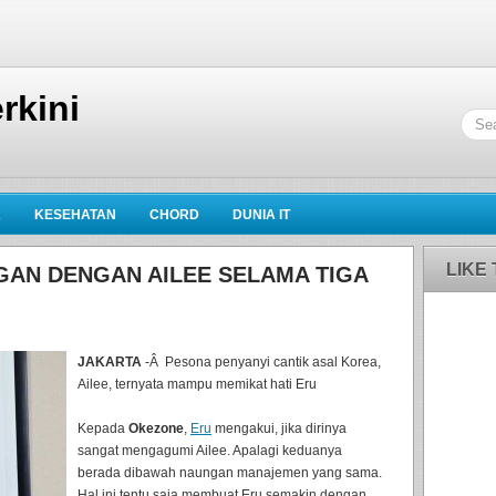
rkini
K
KESEHATAN
CHORD
DUNIA IT
LIKE
AN DENGAN AILEE SELAMA TIGA
JAKARTA
-Â Pesona penyanyi cantik asal Korea,
Ailee, ternyata mampu memikat hati Eru
Kepada
Okezone
,
Eru
mengakui, jika dirinya
sangat mengagumi Ailee. Apalagi keduanya
berada dibawah naungan manajemen yang sama.
Hal ini tentu saja membuat Eru semakin dengan