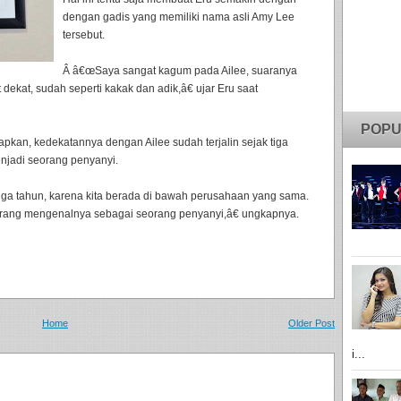
dengan gadis yang memiliki nama asli Amy Lee
tersebut.
Â â€œSaya sangat kagum pada Ailee, suaranya
dekat, sudah seperti kakak dan adik,â€ ujar Eru saat
POPU
pkan, kedekatannya dengan Ailee sudah terjalin sejak tiga
enjadi seorang penyanyi.
iga tahun, karena kita berada di bawah perusahaan yang sama.
rang mengenalnya sebagai seorang penyanyi,â€ ungkapnya.
Home
Older Post
i...