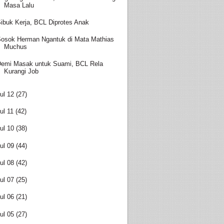
Masa Lalu
ibuk Kerja, BCL Diprotes Anak
osok Herman Ngantuk di Mata Mathias
Muchus
emi Masak untuk Suami, BCL Rela
Kurangi Job
ul 12
(27)
ul 11
(42)
ul 10
(38)
ul 09
(44)
ul 08
(42)
ul 07
(25)
ul 06
(21)
ul 05
(27)