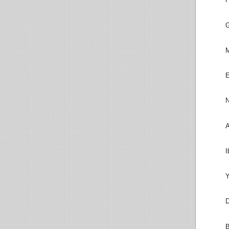
G
M
E
N
A
I
Y
D
B