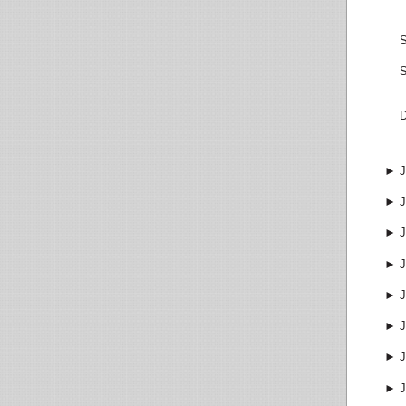
S
S
D
►
J
►
J
►
J
►
J
►
J
►
J
►
J
►
J