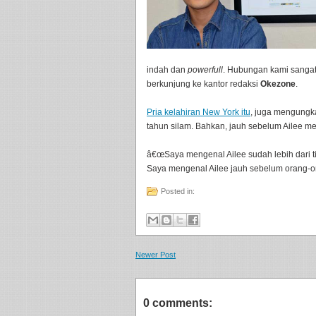
indah dan
powerfull
. Hubungan kami sangat 
berkunjung ke kantor redaksi
Okezone
.
Pria kelahiran New York itu
, juga mengungka
tahun silam. Bahkan, jauh sebelum Ailee m
â€œSaya mengenal Ailee sudah lebih dari t
Saya mengenal Ailee jauh sebelum orang-o
Posted in:
Newer Post
0 comments: