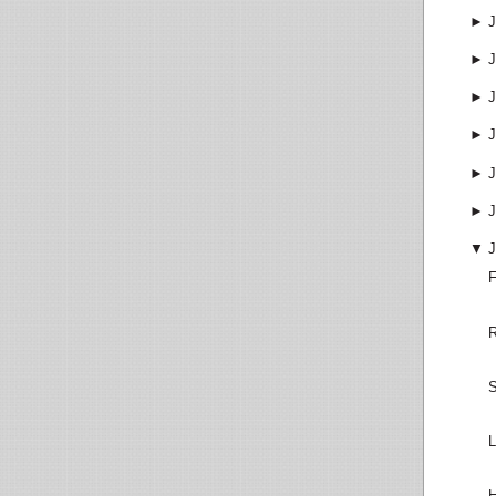
►
J
►
J
►
J
►
J
►
J
►
J
▼
J
F
R
S
L
H