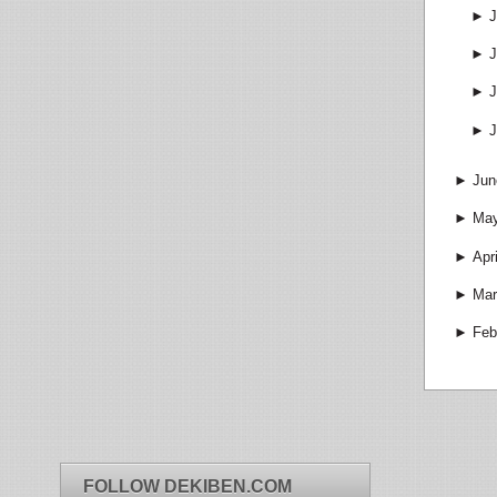
►
J
►
J
►
J
►
J
►
Jun
►
Ma
►
Apri
►
Mar
►
Feb
FOLLOW DEKIBEN.COM