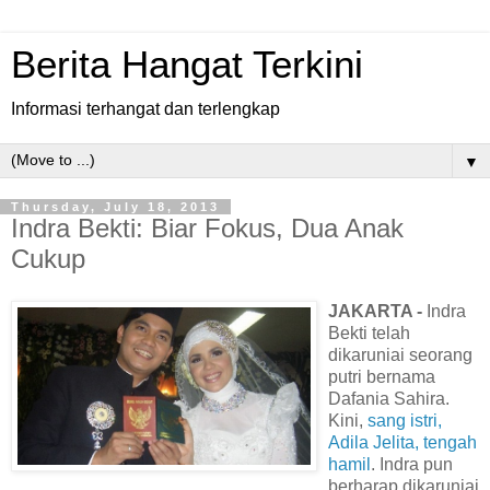
Berita Hangat Terkini
Informasi terhangat dan terlengkap
▼
Thursday, July 18, 2013
Indra Bekti: Biar Fokus, Dua Anak
Cukup
JAKARTA -
Indra
Bekti telah
dikaruniai seorang
putri bernama
Dafania Sahira.
Kini,
sang istri,
Adila Jelita, tengah
hamil
. Indra pun
berharap dikaruniai