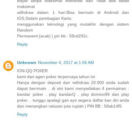
Bayar tanpa Maksimal Withdraw dan Tidak ada batas
maksimal
withdraw dalam 1 hari.Bisa bermain di Android dan
IOS,Sistem pembagian Kartu
menggunakan teknologi yang mutakhir dengan sistem
Random
Permanent (acak) | pin bb : 58cd292c.
Reply
Unknown
November 4, 2017 at 1:06 AM
ION-QQ POKER
kami dari agen poker terpercaya tahun ini
Hanya dengan deposit dan withdraw 20.000 anda sudah
dapat berrmain .. di sini kami menyediakan 4 permainan :
bandar poker , play bandarQ , play domino99 dan play
poker .. tunggu apalagi gan ayo segera daftar kan diri anda
dan menangkan ratusan juta rupiah | PIN BB : 58ab14f5
Reply