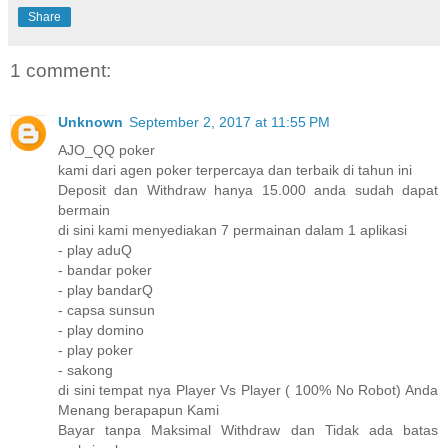
Share
1 comment:
Unknown
September 2, 2017 at 11:55 PM
AJO_QQ poker
kami dari agen poker terpercaya dan terbaik di tahun ini
Deposit dan Withdraw hanya 15.000 anda sudah dapat
bermain
di sini kami menyediakan 7 permainan dalam 1 aplikasi
- play aduQ
- bandar poker
- play bandarQ
- capsa sunsun
- play domino
- play poker
- sakong
di sini tempat nya Player Vs Player ( 100% No Robot) Anda
Menang berapapun Kami
Bayar tanpa Maksimal Withdraw dan Tidak ada batas