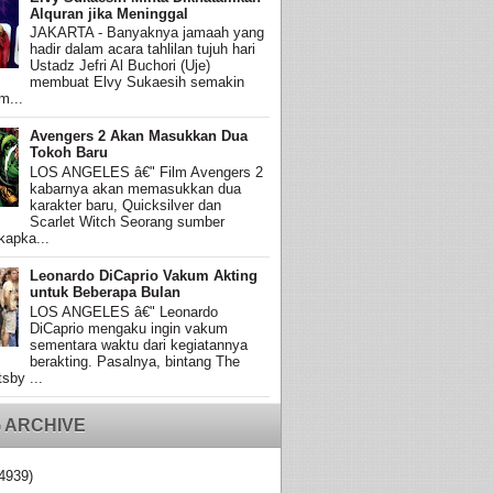
Alquran jika Meninggal
JAKARTA - Banyaknya jamaah yang
hadir dalam acara tahlilan tujuh hari
Ustadz Jefri Al Buchori (Uje)
membuat Elvy Sukaesih semakin
m...
Avengers 2 Akan Masukkan Dua
Tokoh Baru
LOS ANGELES â€" Film Avengers 2
kabarnya akan memasukkan dua
karakter baru, Quicksilver dan
Scarlet Witch Seorang sumber
apka...
Leonardo DiCaprio Vakum Akting
untuk Beberapa Bulan
LOS ANGELES â€" Leonardo
DiCaprio mengaku ingin vakum
sementara waktu dari kegiatannya
berakting. Pasalnya, bintang The
sby ...
 ARCHIVE
4939)