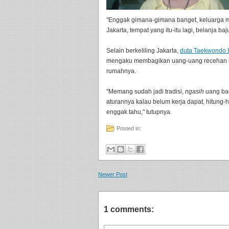
"Enggak gimana-gimana banget, keluarga ma
Jakarta, tempat yang itu-itu lagi, belanja b
Selain berkeliling Jakarta,
duta Taekwondo I
mengaku membagikan uang-uang recehan ba
rumahnya.
"Memang sudah jadi tradisi,
ngasih
uang bar
aturannya kalau belum kerja dapat, hitung-
enggak tahu," tutupnya.
Posted in:
Newer Post
1 comments: