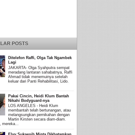
LAR POSTS
Ditelefon Raffi, Olga Tak Ngambek
Lagi
JAKARTA- Olga Syahputra sempat
meradang lantaran sahabatnya, Raffi
Ahmad tidak menemuinya setelah
keluar dari Panti Rehabilitasi, Lido.
Pakai Cincin, Heidi Klum Bantah
Nikahi Bodyguard-nya
LOS ANGELES - Heidi Klum
membantah telah bertunangan, atau
melangsungkan pernikahan dengan
Martin Kirsten secara diam-diam.
, mereka...
Elvy Sukaesih Minta Dikhatamkan