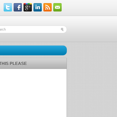
 THIS PLEASE