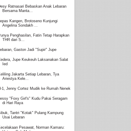
esy Ratnasari Bebaskan Anak Lebaran
Bersama Manta...
epas Kangen, Brotoseno Kunjungi
Angelina Sondakh ...
unya Penghasilan, Fatin Tetap Harapkan
THR dari S...
ebaran, Gaston Jadi "Supir" Jupe
edera, Jupe Keukeuh Laksanakan Salat
Ied
eliling Jakarta Setiap Lebaran, Tya
Ariestya Kele...
-1, Jenny Cortez Mudik ke Rumah Nenek
essy "Foxy Girl's" Kudu Pakai Seragam
di Hari Raya
ibuk, Tantri "Kotak" Pulang Kampung
Usai Lebaran
ecelakaan Pesawat, Norman Kamaru: