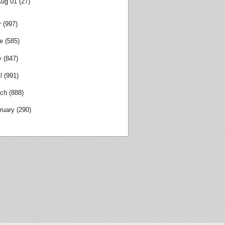
Aug 01
(27)
y
(997)
e
(585)
y
(847)
l
(991)
ch
(888)
ruary
(290)