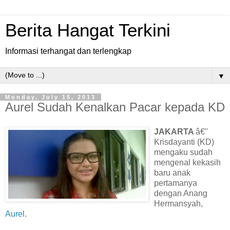
Berita Hangat Terkini
Informasi terhangat dan terlengkap
▼
Monday, July 15, 2013
Aurel Sudah Kenalkan Pacar kepada KD
JAKARTA
â€"
Krisdayanti (KD)
mengaku sudah
mengenal kekasih
baru anak
pertamanya
dengan Anang
Hermansyah,
Aurel
.