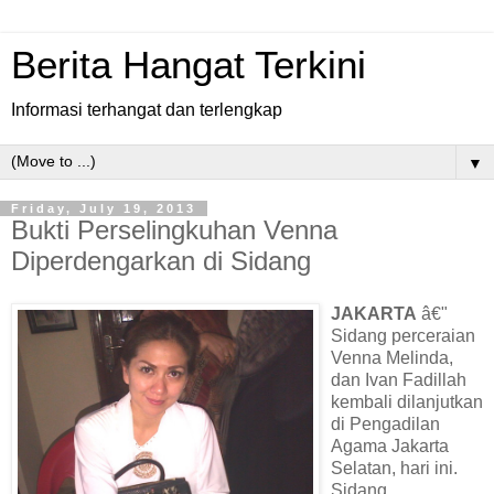
Berita Hangat Terkini
Informasi terhangat dan terlengkap
▼
Friday, July 19, 2013
Bukti Perselingkuhan Venna
Diperdengarkan di Sidang
JAKARTA
â€"
Sidang perceraian
Venna Melinda,
dan Ivan Fadillah
kembali dilanjutkan
di Pengadilan
Agama Jakarta
Selatan, hari ini.
Sidang