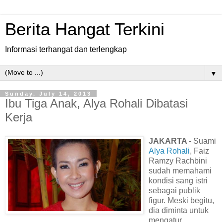
Berita Hangat Terkini
Informasi terhangat dan terlengkap
▼
Sunday, July 14, 2013
Ibu Tiga Anak, Alya Rohali Dibatasi
Kerja
JAKARTA -
Suami
Alya Rohali
, Faiz
Ramzy Rachbini
sudah memahami
kondisi sang istri
sebagai publik
figur. Meski begitu,
dia diminta untuk
mengatur