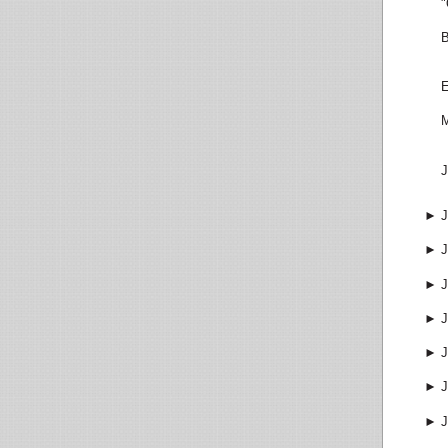
"
B
E
M
J
►
J
►
J
►
J
►
J
►
J
►
J
►
J