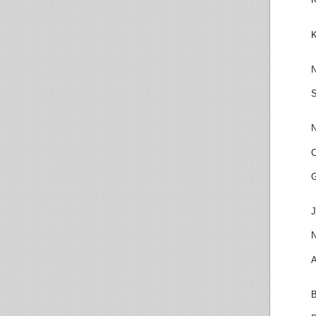
K
N
S
N
C
G
J
N
A
B