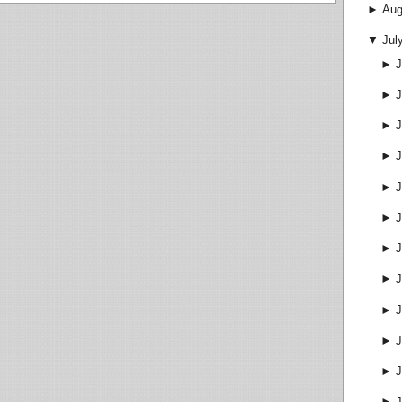
►
Aug
▼
Jul
►
J
►
J
►
J
►
J
►
J
►
J
►
J
►
J
►
J
►
J
►
J
►
J