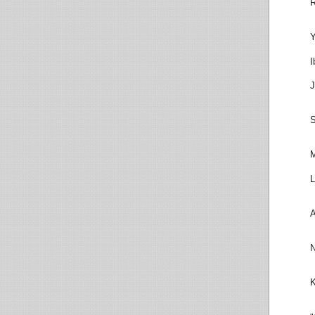
R
Y
I
J
S
M
L
A
N
K