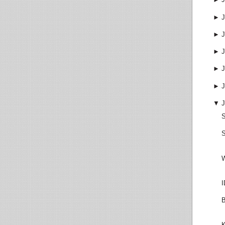
►
J
►
J
►
J
►
J
►
J
▼
J
S
S
W
I
B
K