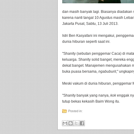
dan masih banyak lagi. Biasanya diadakan s
karena nanti tangal 10 Agustus masih Lebar
Jakarta Pusat, Sabtu, 13 Juli 2013.
Istri Ben Kasyafani ini mengakui, penggem
dunia hiburan seperti saat ini.
"Shanity (sebutan penggemar Caca) di mata
keluarga. Shanity solid banget, mereka en
dekat banget. Manajemen mengusahakan me
buka puasa bersama,
ngabuburit
," ungkapn
Meski vakum di dunia hiburan, penggemar 
"Shanity banyak yang nanya,
kok
enggak nyan
tutup bekas kekasih Baim Wong itu.
Posted in: