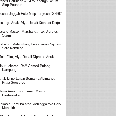
obert Pattinson & Riley Keough Belum
Siap Pacaran
oona Unggah Foto Mirip Taeyeon "SNSD"
bu Tiga Anak, Alya Rohali Dibatasi Kerja
arang Masak, Marshanda Tak Diprotes
Suami
ebelum Melahirkan, Enno Lerian Ngidam
Sate Kambing
ain Film, Alya Rohali Diprotes Anak
ibur Lebaran, Raffi Ahmad Pulang
Kampung
nak Enno Lerian Bernama Abimanyu
Praja Soesetyo
ama Anak Enno Lerian Masih
Dirahasiakan
ekasih Berduka atas Meninggalnya Cory
Monteith