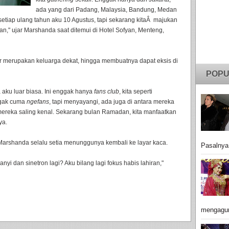
ada yang dari Padang, Malaysia, Bandung, Medan
etiap ulang tahun aku 10 Agustus, tapi sekarang kitaÂ majukan
an," ujar Marshanda saat ditemui di Hotel Sofyan, Menteng,
ar merupakan keluarga dekat, hingga membuatnya dapat eksis di
POPU
 aku luar biasa. Ini enggak hanya
fans club
, kita seperti
ggak cuma
ngefans
, tapi menyayangi, ada juga di antara mereka
reka saling kenal. Sekarang bulan Ramadan, kita manfaatkan
ya.
Marshanda selalu setia menunggunya kembali ke layar kaca.
Pasalnya
yi dan sinetron lagi? Aku bilang lagi fokus habis lahiran,"
mengagu