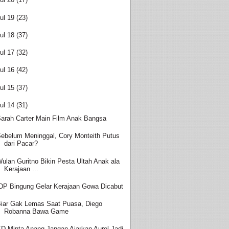
ul 19
(23)
ul 18
(37)
ul 17
(32)
ul 16
(42)
ul 15
(37)
ul 14
(31)
arah Carter Main Film Anak Bangsa
ebelum Meninggal, Cory Monteith Putus
dari Pacar?
ulan Guritno Bikin Pesta Ultah Anak ala
Kerajaan ...
DP Bingung Gelar Kerajaan Gowa Dicabut
iar Gak Lemas Saat Puasa, Diego
Robanna Bawa Game
D Minta Anang Jangan Ajarkan Aurel Jadi