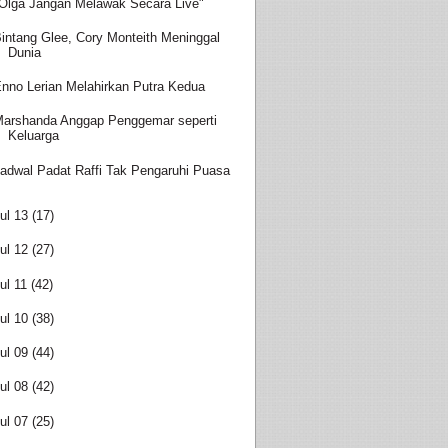
Olga Jangan Melawak Secara Live"
intang Glee, Cory Monteith Meninggal
Dunia
nno Lerian Melahirkan Putra Kedua
arshanda Anggap Penggemar seperti
Keluarga
adwal Padat Raffi Tak Pengaruhi Puasa
ul 13
(17)
ul 12
(27)
ul 11
(42)
ul 10
(38)
ul 09
(44)
ul 08
(42)
ul 07
(25)