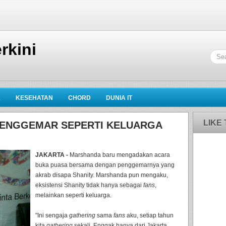
rkini
K
KESEHATAN
CHORD
DUNIA IT
LIKE
ENGGEMAR SEPERTI KELUARGA
JAKARTA -
Marshanda baru mengadakan acara
buka puasa bersama dengan penggemarnya yang
akrab disapa Shanity. Marshanda pun mengaku,
eksistensi Shanity tidak hanya sebagai
fans
,
melainkan seperti keluarga.
"Ini sengaja
gathering
sama
fans
aku, setiap tahun
kita
gathering
sekali. Enggak hanya dari Jakarta,