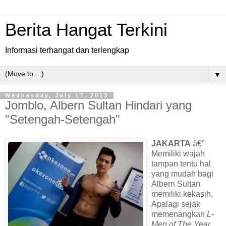
Berita Hangat Terkini
Informasi terhangat dan terlengkap
▼
Wednesday, July 17, 2013
Jomblo, Albern Sultan Hindari yang
"Setengah-Setengah"
JAKARTA
â€"
Memiliki wajah
tampan tentu hal
yang mudah bagi
Albern Sultan
memiliki kekasih.
Apalagi sejak
memenangkan
L-
Men of The Year