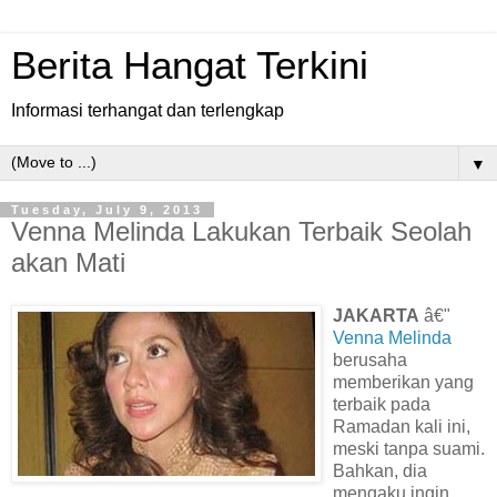
Berita Hangat Terkini
Informasi terhangat dan terlengkap
▼
Tuesday, July 9, 2013
Venna Melinda Lakukan Terbaik Seolah
akan Mati
JAKARTA
â€"
Venna Melinda
berusaha
memberikan yang
terbaik pada
Ramadan kali ini,
meski tanpa suami.
Bahkan, dia
mengaku ingin