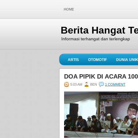
HOME
Berita Hangat Te
Informasi terhangat dan terlengkap
ARTIS
OTOMOTIF
DUNIA UNI
DOA PIPIK DI ACARA 1
5:03 AM
BEN
1 COMMENT