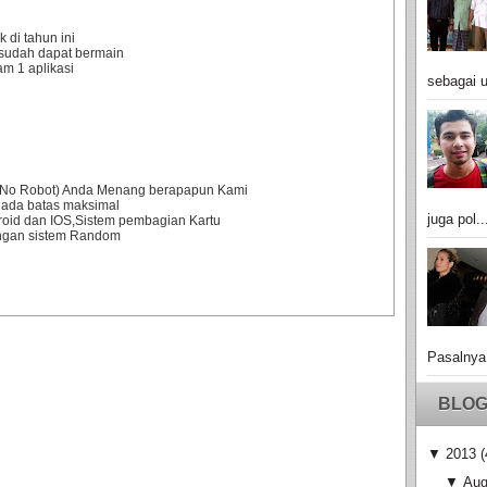
 di tahun ini
sudah dapat bermain
m 1 aplikasi
sebagai u
0% No Robot) Anda Menang berapapun Kami
 ada batas maksimal
juga pol..
droid dan IOS,Sistem pembagian Kartu
engan sistem Random
Pasalnya
BLOG
▼
2013
(
▼
Aug