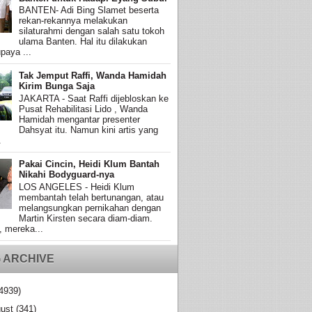
BANTEN- Adi Bing Slamet beserta
rekan-rekannya melakukan
silaturahmi dengan salah satu tokoh
ulama Banten. Hal itu dilakukan
paya ...
Tak Jemput Raffi, Wanda Hamidah
Kirim Bunga Saja
JAKARTA - Saat Raffi dijebloskan ke
Pusat Rehabilitasi Lido , Wanda
Hamidah mengantar presenter
Dahsyat itu. Namun kini artis yang
.
Pakai Cincin, Heidi Klum Bantah
Nikahi Bodyguard-nya
LOS ANGELES - Heidi Klum
membantah telah bertunangan, atau
melangsungkan pernikahan dengan
Martin Kirsten secara diam-diam.
, mereka...
 ARCHIVE
4939)
ust
(341)