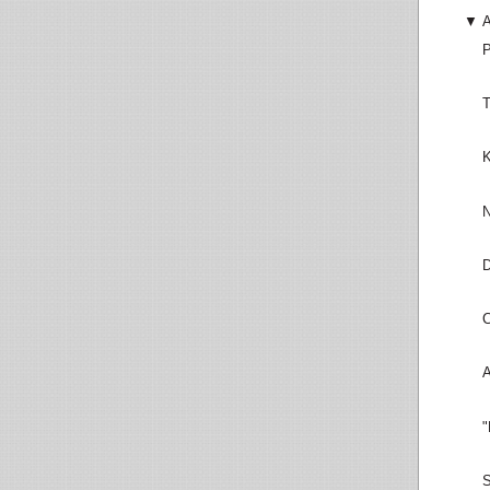
▼
P
T
K
N
D
C
A
"
S