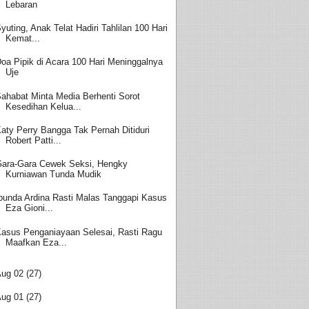
Lebaran
yuting, Anak Telat Hadiri Tahlilan 100 Hari
Kemat...
oa Pipik di Acara 100 Hari Meninggalnya
Uje
ahabat Minta Media Berhenti Sorot
Kesedihan Kelua...
aty Perry Bangga Tak Pernah Ditiduri
Robert Patti...
ara-Gara Cewek Seksi, Hengky
Kurniawan Tunda Mudik
bunda Ardina Rasti Malas Tanggapi Kasus
Eza Gioni...
asus Penganiayaan Selesai, Rasti Ragu
Maafkan Eza...
Aug 02
(27)
Aug 01
(27)