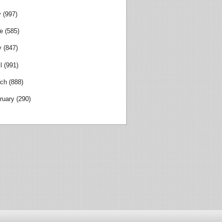
y
(997)
e
(585)
y
(847)
l
(991)
ch
(888)
ruary
(290)