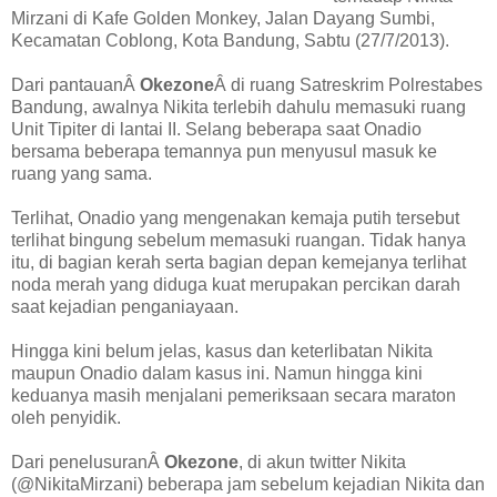
Mirzani di Kafe Golden Monkey, Jalan Dayang Sumbi,
Kecamatan Coblong, Kota Bandung, Sabtu (27/7/2013).
Dari pantauanÂ
Okezone
Â di ruang Satreskrim Polrestabes
Bandung, awalnya Nikita terlebih dahulu memasuki ruang
Unit Tipiter di lantai II. Selang beberapa saat Onadio
bersama beberapa temannya pun menyusul masuk ke
ruang yang sama.
Terlihat, Onadio yang mengenakan kemaja putih tersebut
terlihat bingung sebelum memasuki ruangan. Tidak hanya
itu, di bagian kerah serta bagian depan kemejanya terlihat
noda merah yang diduga kuat merupakan percikan darah
saat kejadian penganiayaan.
Hingga kini belum jelas, kasus dan keterlibatan Nikita
maupun Onadio dalam kasus ini. Namun hingga kini
keduanya masih menjalani pemeriksaan secara maraton
oleh penyidik.
Dari penelusuranÂ
Okezone
, di akun twitter Nikita
(@NikitaMirzani) beberapa jam sebelum kejadian Nikita dan