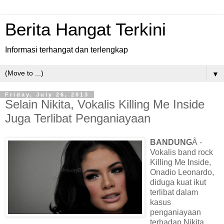
Berita Hangat Terkini
Informasi terhangat dan terlengkap
▼
Friday, July 26, 2013
Selain Nikita, Vokalis Killing Me Inside
Juga Terlibat Penganiayaan
BANDUNG
Â -
Vokalis band rock
Killing Me Inside,
Onadio Leonardo,
diduga kuat ikut
terlibat dalam
kasus
penganiayaan
terhadap Nikita