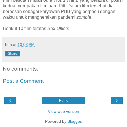
Film besutan Paramount
World War Z
yang berada di posisi
kedua merupakan film baru Pitt. Dalam film tersebut dia
berpesan sebagai karyawan PBB yang berpacu dengan
waktu untuk menghentikan pandemi
zombie
.
Berikut 10 film teratas
Box Office
:
ben
at
10:03 PM
Share
No comments:
Post a Comment
‹
›
Home
View web version
Powered by
Blogger
.