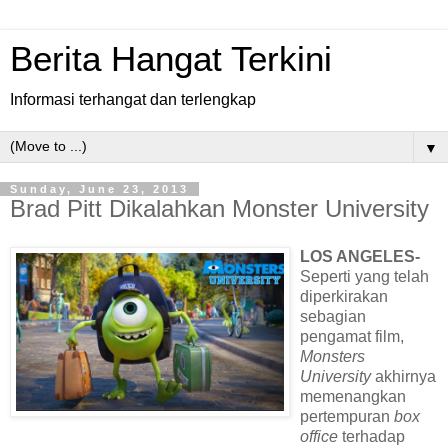
Berita Hangat Terkini
Informasi terhangat dan terlengkap
▼
Sunday, June 23, 2013
Brad Pitt Dikalahkan Monster University
LOS ANGELES-
Seperti yang telah
diperkirakan
sebagian
pengamat film,
Monsters
University
akhirnya
memenangkan
pertempuran
box
office
terhadap