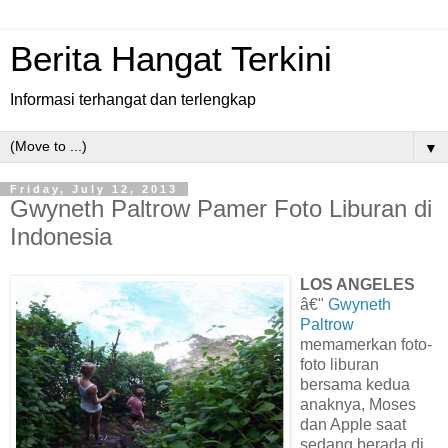
Berita Hangat Terkini
Informasi terhangat dan terlengkap
▼
Friday, July 12, 2013
Gwyneth Paltrow Pamer Foto Liburan di
Indonesia
LOS ANGELES
â€"
Gwyneth
Paltrow
memamerkan foto-
foto liburan
bersama kedua
anaknya, Moses
dan Apple saat
sedang berada di