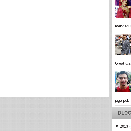
mengagu
Great Gat
juga pol..
BLOG
▼
2013
(