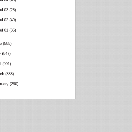
ul 03
(28)
ul 02
(40)
ul 01
(35)
e
(585)
y
(847)
l
(991)
ch
(888)
ruary
(290)