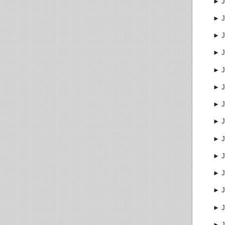
►
J
►
J
►
J
►
J
►
J
►
J
►
J
►
J
►
J
►
J
►
J
►
J
►
J
►
J