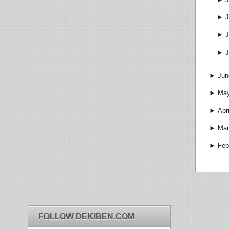
►
J
►
J
►
J
►
Jun
►
Ma
►
Apri
►
Mar
►
Feb
FOLLOW DEKIBEN.COM