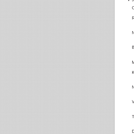
C
R
N
B
M
K
N
V
T
D