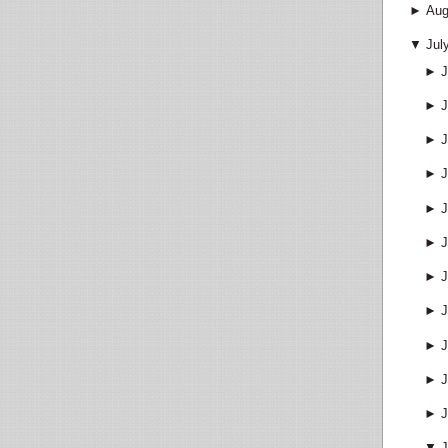
►
Aug
▼
Jul
►
J
►
J
►
J
►
J
►
J
►
J
►
J
►
J
►
J
►
J
►
J
▼
J