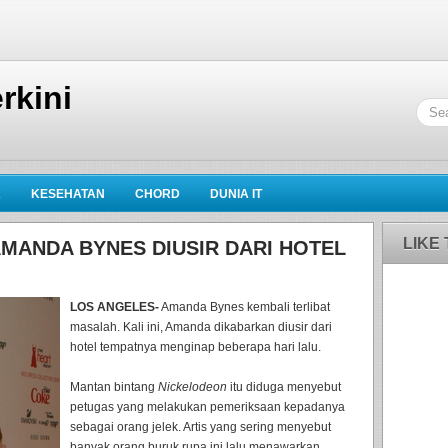
rkini
K
KESEHATAN
CHORD
DUNIA IT
LIKE
MANDA BYNES DIUSIR DARI HOTEL
LOS ANGELES-
Amanda Bynes kembali terlibat
masalah. Kali ini, Amanda dikabarkan diusir dari
hotel tempatnya menginap beberapa hari lalu.
Mantan bintang
Nickelodeon
itu diduga menyebut
petugas yang melakukan pemeriksaan kepadanya
sebagai orang jelek. Artis yang sering menyebut
banyak orang buruk rupa ini lalu menawarkan