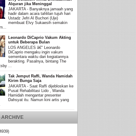
Alquran jika Meninggal
JAKARTA - Banyaknya jamaah yang
hadir dalam acara tahlilan tujuh hari
Ustadz Jefri Al Buchori (Uje)
membuat Elvy Sukaesih semakin
m...
Leonardo DiCaprio Vakum Akting
untuk Beberapa Bulan
LOS ANGELES â€" Leonardo
DiCaprio mengaku ingin vakum
sementara waktu dari kegiatannya
berakting. Pasalnya, bintang The
sby ...
Tak Jemput Raffi, Wanda Hamidah
Kirim Bunga Saja
JAKARTA - Saat Raffi dijebloskan ke
Pusat Rehabilitasi Lido , Wanda
Hamidah mengantar presenter
Dahsyat itu. Namun kini artis yang
.
 ARCHIVE
4939)