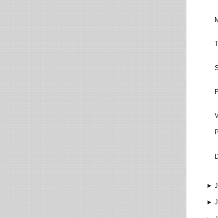
M
T
S
P
V
P
D
►
J
►
J