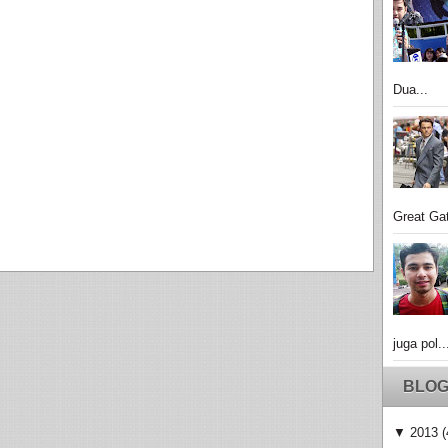
Dua...
Great Gat
juga pol..
BLOG
▼
2013
(