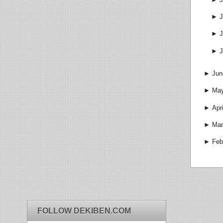
►
J
►
J
►
J
►
Jun
►
Ma
►
Apri
►
Mar
►
Feb
FOLLOW DEKIBEN.COM