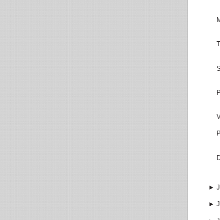
M
T
S
P
V
P
D
►
J
►
J