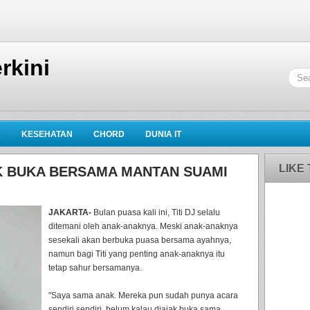
rkini
K
KESEHATAN
CHORD
DUNIA IT
LIKE
AK BUKA BERSAMA MANTAN SUAMI
JAKARTA-
Bulan puasa kali ini, Titi DJ selalu
ditemani oleh anak-anaknya. Meski anak-anaknya
sesekali akan berbuka puasa bersama ayahnya,
namun bagi Titi yang penting anak-anaknya itu
tetap sahur bersamanya.
"Saya sama anak. Mereka pun sudah punya acara
sendiri sendiri, belum kalau diajak buka sama