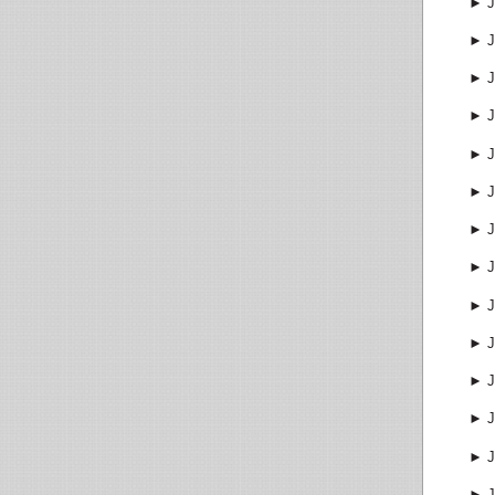
►
J
►
J
►
J
►
J
►
J
►
J
►
J
►
J
►
J
►
J
►
J
►
J
►
J
►
J