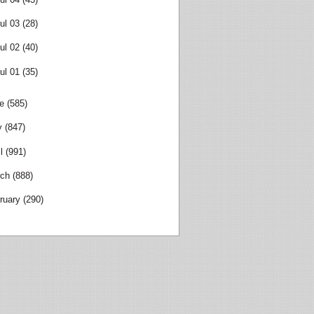
ul 03
(28)
ul 02
(40)
ul 01
(35)
e
(585)
y
(847)
l
(991)
ch
(888)
ruary
(290)