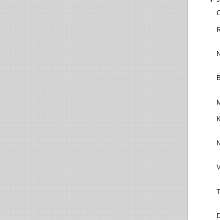
C
R
N
B
M
K
N
V
T
D