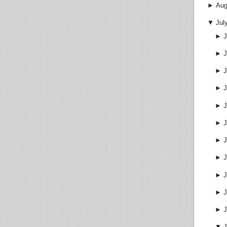
►
Aug
▼
Jul
►
J
►
J
►
J
►
J
►
J
►
J
►
J
►
J
►
J
►
J
►
J
▼
J