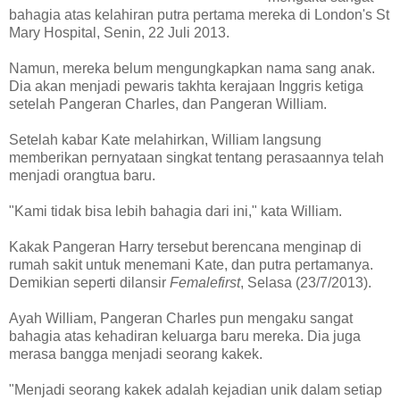
bahagia atas kelahiran putra pertama mereka di London's St
Mary Hospital, Senin, 22 Juli 2013.
Namun, mereka belum mengungkapkan nama sang anak.
Dia akan menjadi pewaris takhta kerajaan Inggris ketiga
setelah Pangeran Charles, dan Pangeran William.
Setelah kabar Kate melahirkan, William langsung
memberikan pernyataan singkat tentang perasaannya telah
menjadi orangtua baru.
"Kami tidak bisa lebih bahagia dari ini," kata William.
Kakak Pangeran Harry tersebut berencana menginap di
rumah sakit untuk menemani Kate, dan putra pertamanya.
Demikian seperti dilansir
Femalefirst
, Selasa (23/7/2013).
Ayah William, Pangeran Charles pun mengaku sangat
bahagia atas kehadiran keluarga baru mereka. Dia juga
merasa bangga menjadi seorang kakek.
"Menjadi seorang kakek adalah kejadian unik dalam setiap