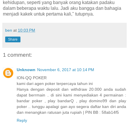
kehidupan, seperti yang banyak orang katakan padaku
dalam beberapa waktu lalu. Jadi aku bangga dan bahagia
menjadi kakek untuk pertama kali," tutupnya.
ben
at
10:03 PM
Share
1 comment:
Unknown
November 6, 2017 at 10:14 PM
ION-QQ POKER
kami dari agen poker terpercaya tahun ini
Hanya dengan deposit dan withdraw 20.000 anda sudah
dapat berrmain .. di sini kami menyediakan 4 permainan :
bandar poker , play bandarQ , play domino99 dan play
poker .. tunggu apalagi gan ayo segera daftar kan diri anda
dan menangkan ratusan juta rupiah | PIN BB : 58ab14f5
Reply