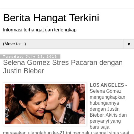
Berita Hangat Terkini
Informasi terhangat dan terlengkap
▼
Tuesday, July 23, 2013
Selena Gomez Stres Pacaran dengan
Justin Bieber
LOS ANGELES -
Selena Gomez
mengungkapkan
hubungannya
dengan Justin
Bieber. Aktris dan
penyanyi yang
baru saja
merayakan ulangtahun ke-21 ini mengaku sangat stres saat