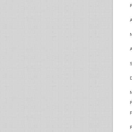
P
A
N
A
S
D
N
P
F
P