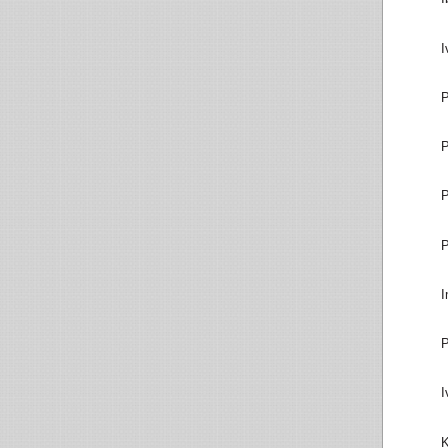
I
P
P
P
P
I
P
I
K