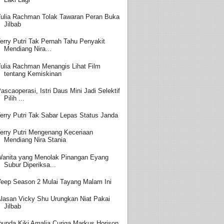
ulia Rachman Tolak Tawaran Peran Buka
Jilbab
erry Putri Tak Pernah Tahu Penyakit
Mendiang Nira...
ulia Rachman Menangis Lihat Film
tentang Kemiskinan
ascaoperasi, Istri Daus Mini Jadi Selektif
Pilih ...
erry Putri Tak Sabar Lepas Status Janda
erry Putri Mengenang Keceriaan
Mendiang Nira Stania
anita yang Menolak Pinangan Eyang
Subur Diperiksa...
eep Season 2 Mulai Tayang Malam Ini
lasan Vicky Shu Urungkan Niat Pakai
Jilbab
bunda Kiki Amalia Curiga Markus Horison