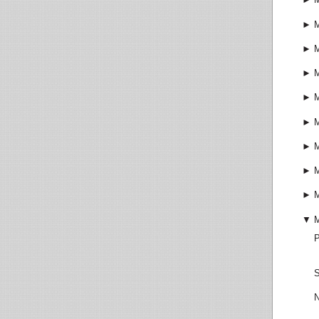
►
►
►
►
►
►
►
►
▼
P
S
N