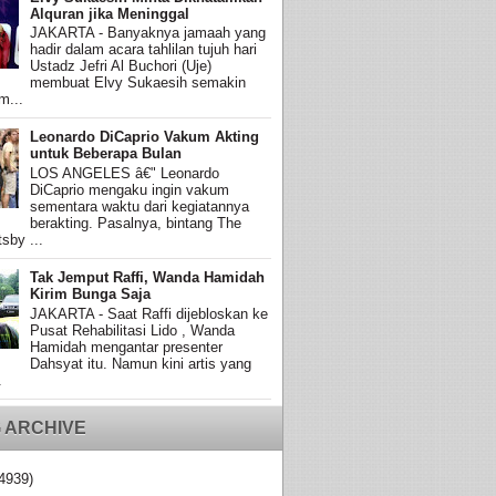
Alquran jika Meninggal
JAKARTA - Banyaknya jamaah yang
hadir dalam acara tahlilan tujuh hari
Ustadz Jefri Al Buchori (Uje)
membuat Elvy Sukaesih semakin
m...
Leonardo DiCaprio Vakum Akting
untuk Beberapa Bulan
LOS ANGELES â€" Leonardo
DiCaprio mengaku ingin vakum
sementara waktu dari kegiatannya
berakting. Pasalnya, bintang The
sby ...
Tak Jemput Raffi, Wanda Hamidah
Kirim Bunga Saja
JAKARTA - Saat Raffi dijebloskan ke
Pusat Rehabilitasi Lido , Wanda
Hamidah mengantar presenter
Dahsyat itu. Namun kini artis yang
.
 ARCHIVE
4939)