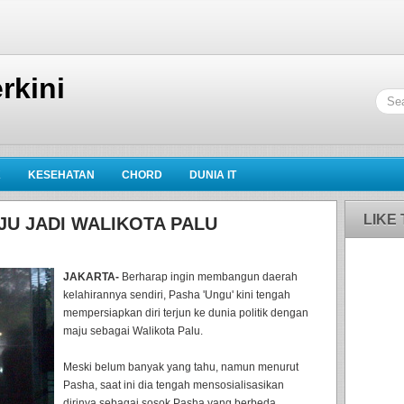
rkini
K
KESEHATAN
CHORD
DUNIA IT
LIKE
JU JADI WALIKOTA PALU
JAKARTA-
Berharap ingin membangun daerah
kelahirannya sendiri, Pasha 'Ungu' kini tengah
mempersiapkan diri terjun ke dunia politik dengan
maju sebagai Walikota Palu.
Meski belum banyak yang tahu, namun menurut
Pasha, saat ini dia tengah mensosialisasikan
dirinya sebagai sosok Pasha yang berbeda.