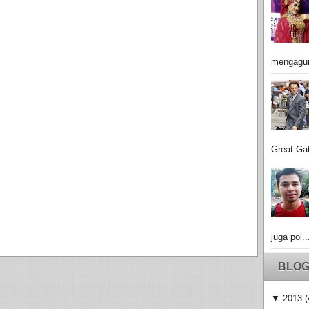
mengagu
Great Gat
juga pol..
BLOG
▼
2013
(