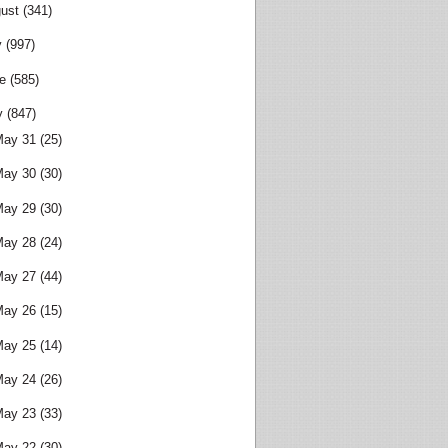
ust
(341)
y
(997)
e
(585)
y
(847)
May 31
(25)
May 30
(30)
May 29
(30)
May 28
(24)
May 27
(44)
May 26
(15)
May 25
(14)
May 24
(26)
May 23
(33)
May 22
(30)