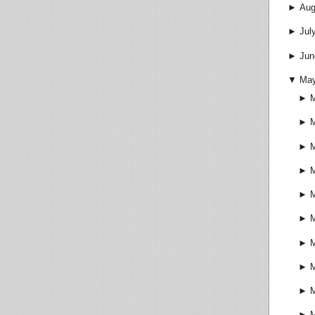
►
Aug
►
Jul
►
Jun
▼
Ma
►
►
►
►
►
►
►
►
►
►