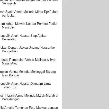
Selingkuh
van Syok Venna Melinda Minta Rp40 Juta
per Bulan
ernikahan Mewah Nassar Pemicu Fadlun
Menculik
enculik Anak Nassar Siap Ajukan
Keberatan
ekan Depan, Jaksa Undang Nassar ke
Pengadilan
roses Perceraian Venna Melinda & Ivan
Masih Alot
mpian Venna Melinda Meninggal Bareng
Ivan Kandas
enculik Anak Nassar Diancam Lima
Tahun Bui
van Heran Venna Melinda Marah-Marah di
Persidangan
iki Amalia Temukan Foto Markus dengan