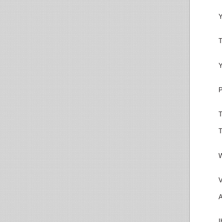
Y
T
Y
P
T
T
W
V
A
I