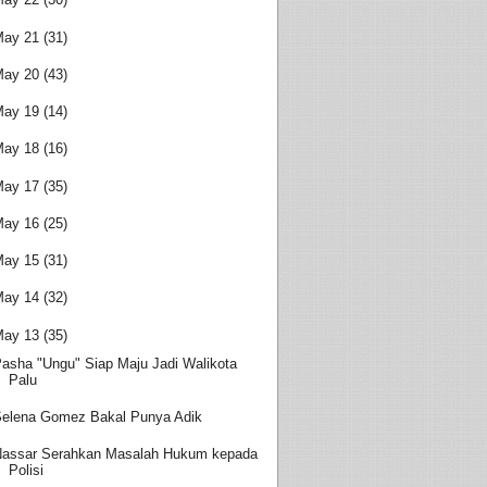
May 21
(31)
May 20
(43)
May 19
(14)
May 18
(16)
May 17
(35)
May 16
(25)
May 15
(31)
May 14
(32)
May 13
(35)
asha "Ungu" Siap Maju Jadi Walikota
Palu
elena Gomez Bakal Punya Adik
assar Serahkan Masalah Hukum kepada
Polisi