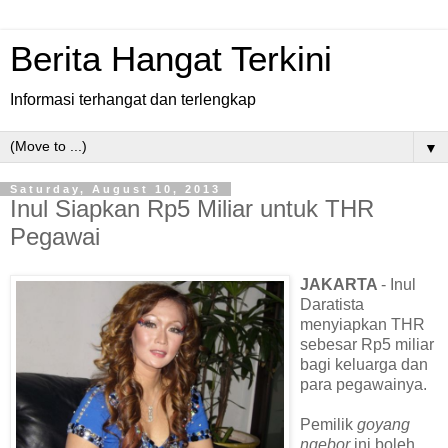
Berita Hangat Terkini
Informasi terhangat dan terlengkap
▼
Saturday, August 10, 2013
Inul Siapkan Rp5 Miliar untuk THR
Pegawai
JAKARTA
- Inul
Daratista
menyiapkan THR
sebesar Rp5 miliar
bagi keluarga dan
para pegawainya.
Pemilik
goyang
ngebor
ini boleh