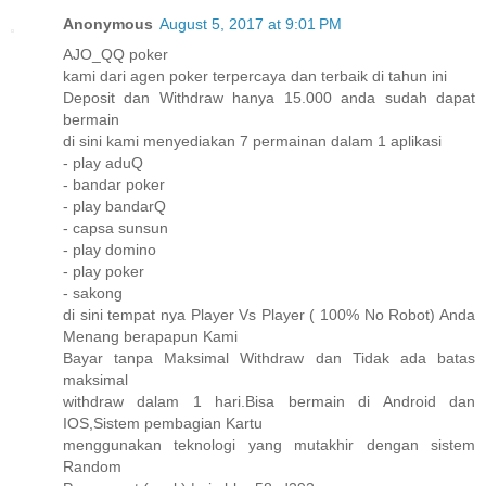
Anonymous
August 5, 2017 at 9:01 PM
AJO_QQ poker
kami dari agen poker terpercaya dan terbaik di tahun ini
Deposit dan Withdraw hanya 15.000 anda sudah dapat
bermain
di sini kami menyediakan 7 permainan dalam 1 aplikasi
- play aduQ
- bandar poker
- play bandarQ
- capsa sunsun
- play domino
- play poker
- sakong
di sini tempat nya Player Vs Player ( 100% No Robot) Anda
Menang berapapun Kami
Bayar tanpa Maksimal Withdraw dan Tidak ada batas
maksimal
withdraw dalam 1 hari.Bisa bermain di Android dan
IOS,Sistem pembagian Kartu
menggunakan teknologi yang mutakhir dengan sistem
Random