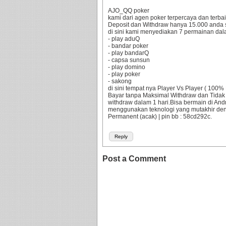
AJO_QQ poker
kami dari agen poker terpercaya dan terbaik
Deposit dan Withdraw hanya 15.000 anda 
di sini kami menyediakan 7 permainan dala
- play aduQ
- bandar poker
- play bandarQ
- capsa sunsun
- play domino
- play poker
- sakong
di sini tempat nya Player Vs Player ( 10
Bayar tanpa Maksimal Withdraw dan Tidak
withdraw dalam 1 hari.Bisa bermain di An
menggunakan teknologi yang mutakhir d
Permanent (acak) | pin bb : 58cd292c.
Reply
Post a Comment