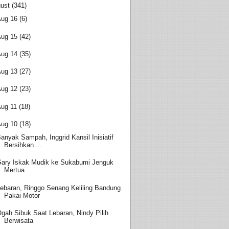
ust
(341)
Aug 16
(6)
Aug 15
(42)
Aug 14
(35)
Aug 13
(27)
Aug 12
(23)
ug 11
(18)
Aug 10
(18)
anyak Sampah, Inggrid Kansil Inisiatif
Bersihkan ...
ary Iskak Mudik ke Sukabumi Jenguk
Mertua
ebaran, Ringgo Senang Keliling Bandung
Pakai Motor
gah Sibuk Saat Lebaran, Nindy Pilih
Berwisata