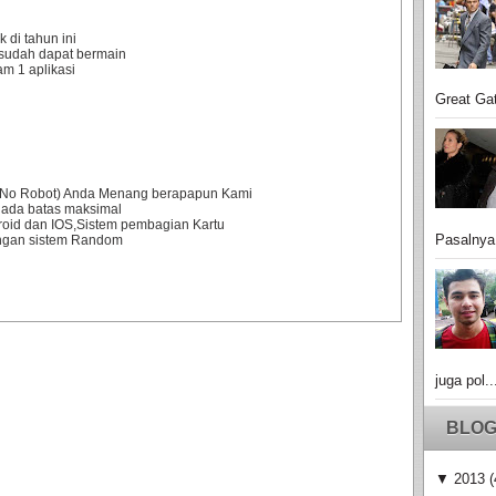
 di tahun ini
sudah dapat bermain
m 1 aplikasi
Great Gat
0% No Robot) Anda Menang berapapun Kami
 ada batas maksimal
droid dan IOS,Sistem pembagian Kartu
Pasalnya
engan sistem Random
juga pol..
BLOG
▼
2013
(