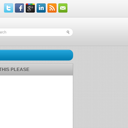
 THIS PLEASE