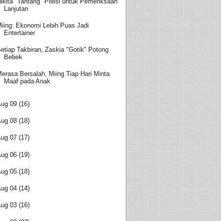
ikita "Tantang" Polisi untuk Pemeriksaan
Lanjutan
iing: Ekonomi Lebih Puas Jadi
Entertainer
etiap Takbiran, Zaskia "Gotik" Potong
Bebek
erasa Bersalah, Miing Tiap Hari Minta
Maaf pada Anak
Aug 09
(16)
Aug 08
(18)
Aug 07
(17)
Aug 06
(19)
Aug 05
(18)
Aug 04
(14)
Aug 03
(16)