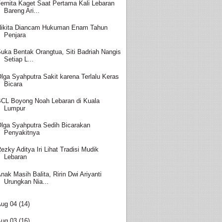
ernita Kaget Saat Pertama Kali Lebaran
Bareng Ari...
ikita Diancam Hukuman Enam Tahun
Penjara
uka Bentak Orangtua, Siti Badriah Nangis
Setiap L...
lga Syahputra Sakit karena Terlalu Keras
Bicara
CL Boyong Noah Lebaran di Kuala
Lumpur
lga Syahputra Sedih Bicarakan
Penyakitnya
ezky Aditya Iri Lihat Tradisi Mudik
Lebaran
nak Masih Balita, Ririn Dwi Ariyanti
Urungkan Nia...
Aug 04
(14)
Aug 03
(16)