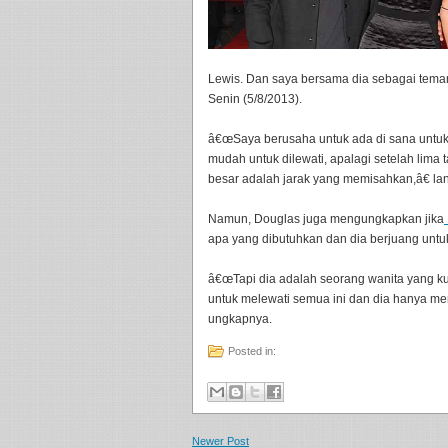
Lewis. Dan saya bersama dia sebagai teman, 
Senin (5/8/2013).
â€œSaya berusaha untuk ada di sana untukny
mudah untuk dilewati, apalagi setelah lim
besar adalah jarak yang memisahkan,â€ lan
Namun, Douglas juga mengungkapkan jika
apa yang dibutuhkan dan dia berjuang untu
â€œTapi dia adalah seorang wanita yang k
untuk melewati semua ini dan dia hanya m
ungkapnya.
Posted in:
Newer Post