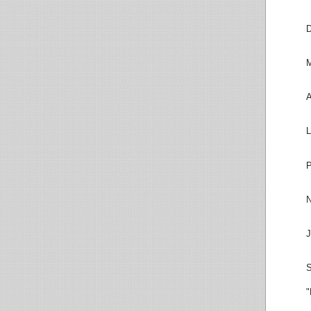
D
M
A
L
P
N
J
S
"