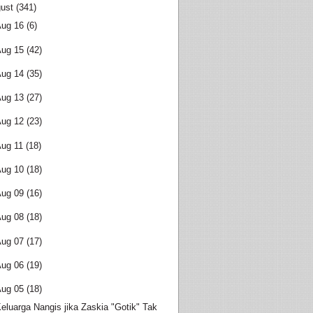
ust
(341)
Aug 16
(6)
Aug 15
(42)
Aug 14
(35)
Aug 13
(27)
Aug 12
(23)
ug 11
(18)
Aug 10
(18)
Aug 09
(16)
Aug 08
(18)
Aug 07
(17)
Aug 06
(19)
Aug 05
(18)
eluarga Nangis jika Zaskia "Gotik" Tak