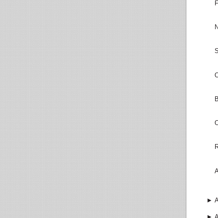
F
N
S
O
B
O
R
A
►
►