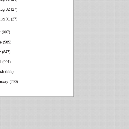
Aug 02
(27)
Aug 01
(27)
y
(997)
e
(585)
y
(847)
l
(991)
ch
(888)
ruary
(290)