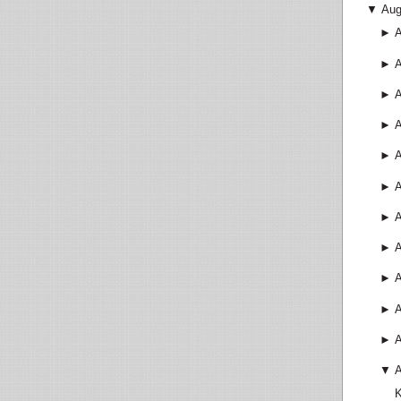
▼
Aug
►
►
►
►
►
►
A
►
►
►
►
►
▼
K