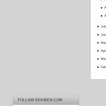
►
►
►
Jul
►
Jun
►
Ma
►
Apri
►
Mar
►
Feb
FOLLOW DEKIBEN.COM