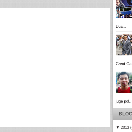
Dua...
Great Gat
juga pol..
BLOG
▼
2013
(