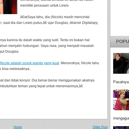
memiliki perasaan untuk Lewis.
â€œSaya tahu, dia (Nicole) masih mencintai
saat dia dan Lewis putus,â€ ujar Douglas, dilansir
Digitalspy
,
a karena itu dalah waktu yang sulit. Tentu ini bukan hal
POPU
a tahun menjalin hubungan. Saya rasa, yang menjadi masalah
jut Douglas.
Nicole adalah sosok wanita yang kuat
.
Menurutnya, Nicole tahu
k bisa melewatinya.
uat dan tidak konyol. Dia benar-benar menggunakan akalnya
Pasalnya
embutuhkan teman yang tepat untuk menemaninya,â€
mengagu
Home
Older Post