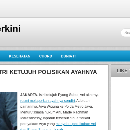
rkini
K
KESEHATAN
CHORD
DUNIA IT
LIKE
TRI KETUJUH POLISIKAN AYAHNYA
JAKARTA-
Istri ketujuh Eyang Subur, Ani akhirnya
resmi melaporkan ayahnya sendiri
, Ade dan
pamannya, Arya Wiguna ke Polda Metro Jaya.
Menurut kuasa hukum Ani, Made Rachman
Marasabessy, laporan tersebut dibuat terkait
pernyataan Arya yang
menyebut pernikahan Ani
dan Eyang Subur tidak sah.