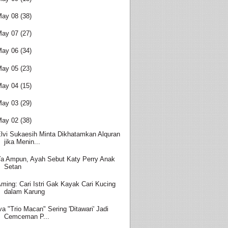
May 08
(38)
May 07
(27)
May 06
(34)
May 05
(23)
May 04
(15)
May 03
(29)
May 02
(38)
lvi Sukaesih Minta Dikhatamkan Alquran
jika Menin...
a Ampun, Ayah Sebut Katy Perry Anak
Setan
ming: Cari Istri Gak Kayak Cari Kucing
dalam Karung
va "Trio Macan" Sering 'Ditawari' Jadi
Cemceman P...