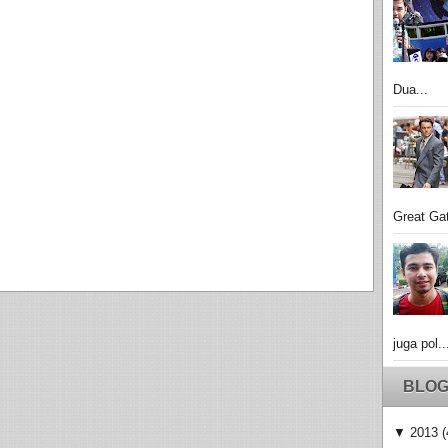
Dua...
Great Gat
juga pol..
BLOG
▼
2013
(