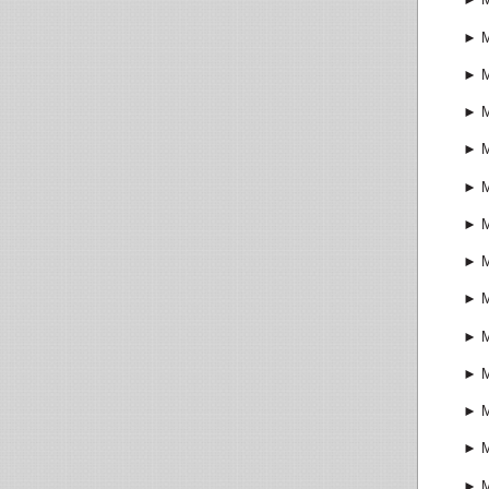
►
►
►
►
►
►
►
►
►
►
►
►
►