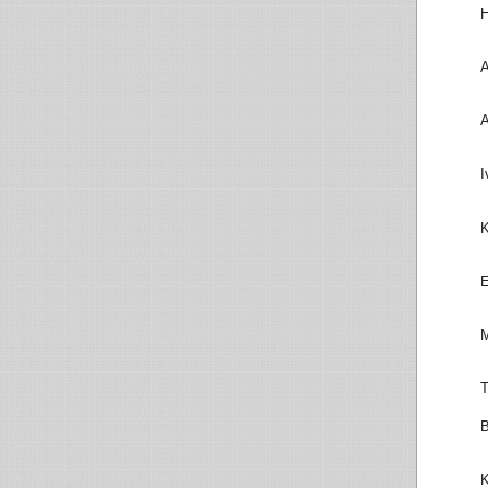
H
A
A
I
K
E
M
T
B
K