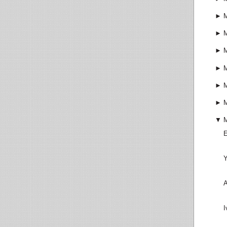
►
►
►
►
►
►
▼
E
Y
A
I