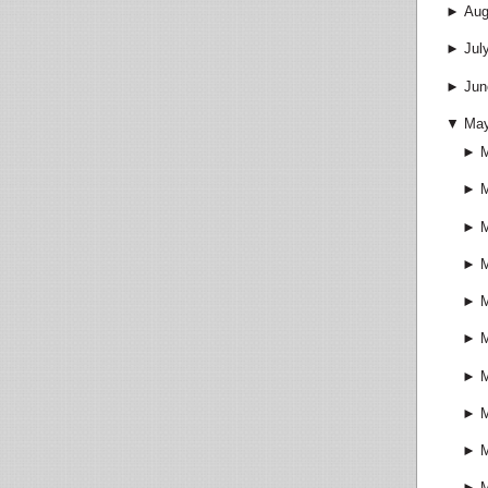
►
Aug
►
Jul
►
Jun
▼
Ma
►
►
►
►
►
►
►
►
►
►