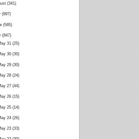
ust
(341)
y
(997)
e
(585)
y
(847)
May 31
(25)
May 30
(30)
May 29
(30)
May 28
(24)
May 27
(44)
May 26
(15)
May 25
(14)
May 24
(26)
May 23
(33)
May 22
(30)