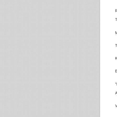
R
T
M
T
K
E
"
A
V