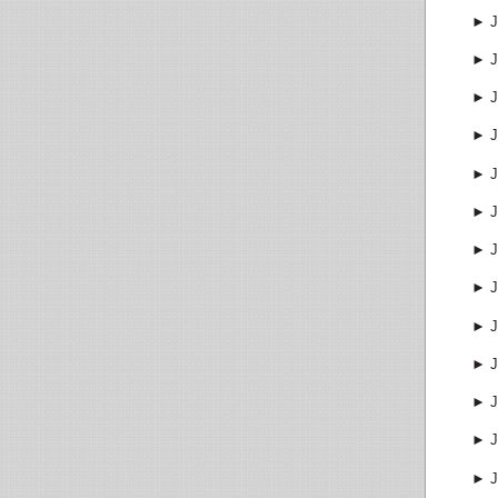
►
J
►
J
►
J
►
J
►
J
►
J
►
J
►
J
►
J
►
J
►
J
►
J
►
J