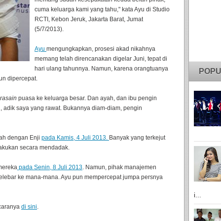
cuma keluarga kami yang tahu," kata Ayu di Studio
RCTI, Kebon Jeruk, Jakarta Barat, Jumat
(5/7/2013).
Ayu
mengungkapkan, prosesi akad nikahnya
memang telah direncanakan digelar Juni, tepat di
hari ulang tahunnya. Namun, karena orangtuanya
POPU
un dipercepat.
rasain
puasa ke keluarga besar. Dan ayah, dan ibu pengin
ng, adik saya yang rawat. Bukannya diam-diam, pengin
ikah dengan Enji
pada Kamis, 4 Juli 2013.
Banyak yang terkejut
lakukan secara mendadak.
mereka
pada Senin, 8 Juli 2013
. Namun, pihak manajemen
melebar ke mana-mana. Ayu pun mempercepat jumpa persnya
i...
acaranya
di sini
.