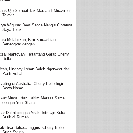
o title
nak Uje Sempat Tak Mau Jadi Muazin di
Televisi
rya Wiguna: Dewi Sanca Nangis Cintanya
Saya Tolak
aru Melahirkan, Kim Kardashian
Bertengkar dengan ...
izal Mantovani Tertantang Garap Cherry
Belle
ltah, Lindsay Lohan Boleh Ngetweet dari
Panti Rehab
yuting di Australia, Cherry Belle Ingin
Bawa Nama...
wet Muda, Irfan Hakim Merasa Sama
dengan Yuni Shara
iar Dekat dengan Anak, Istri Uje Buka
Butik di Rumah
ak Bisa Bahasa Inggris, Cherry Belle
Stres Syutin...