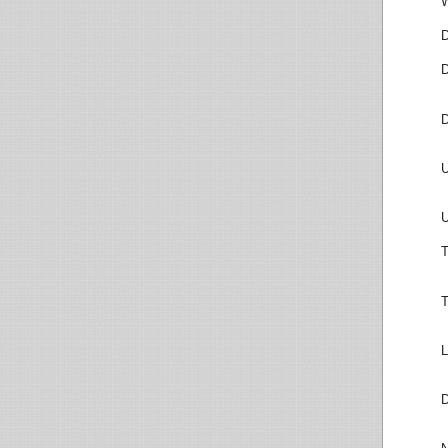
W
D
D
D
U
U
T
T
L
D