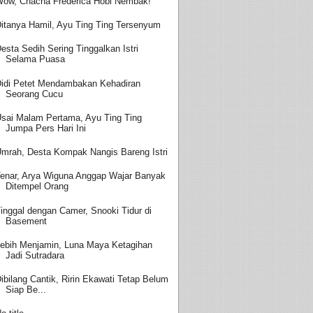
ow, Chacha Frederica Hobi Nembak!
itanya Hamil, Ayu Ting Ting Tersenyum
esta Sedih Sering Tinggalkan Istri
Selama Puasa
idi Petet Mendambakan Kehadiran
Seorang Cucu
sai Malam Pertama, Ayu Ting Ting
Jumpa Pers Hari Ini
mrah, Desta Kompak Nangis Bareng Istri
enar, Arya Wiguna Anggap Wajar Banyak
Ditempel Orang
inggal dengan Camer, Snooki Tidur di
Basement
ebih Menjamin, Luna Maya Ketagihan
Jadi Sutradara
ibilang Cantik, Ririn Ekawati Tetap Belum
Siap Be...