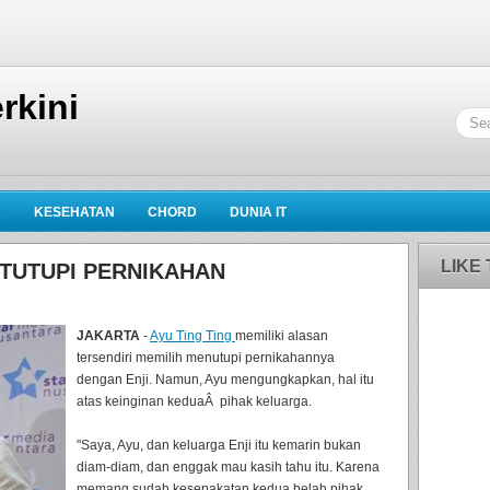
rkini
K
KESEHATAN
CHORD
DUNIA IT
LIKE
 TUTUPI PERNIKAHAN
JAKARTA
-
Ayu Ting Ting
memiliki alasan
tersendiri memilih menutupi pernikahannya
dengan Enji. Namun, Ayu mengungkapkan, hal itu
atas keinginan keduaÂ pihak keluarga.
"Saya, Ayu, dan keluarga Enji itu kemarin bukan
diam-diam, dan enggak mau kasih tahu itu. Karena
memang sudah kesepakatan kedua belah pihak,