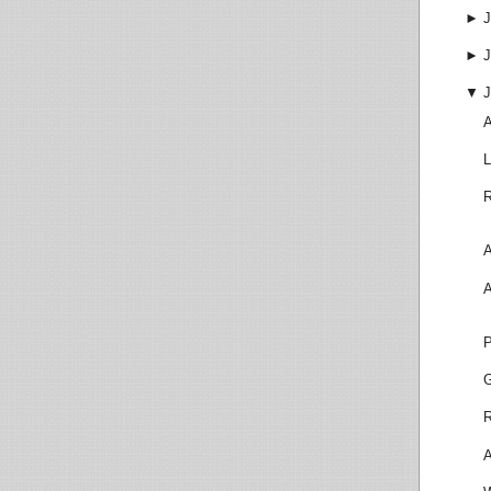
►
J
►
J
▼
J
A
L
R
A
A
P
R
A