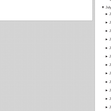
▼
Jul
►
J
►
J
►
J
►
J
►
J
►
J
►
J
►
J
►
J
►
J
►
J
►
J