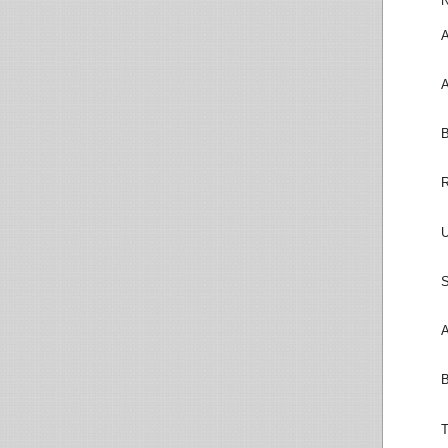
N
A
A
B
R
U
S
A
B
T