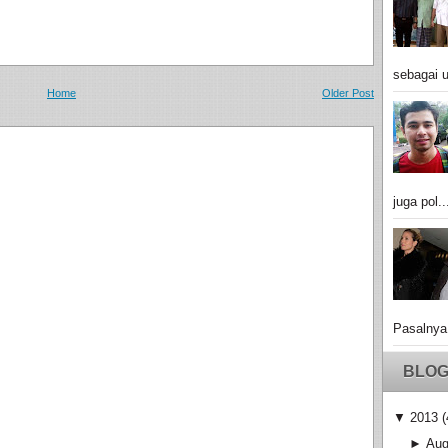
sebagai u
Home
Older Post
juga pol..
Pasalnya
BLOG
▼
2013
(
►
Aug