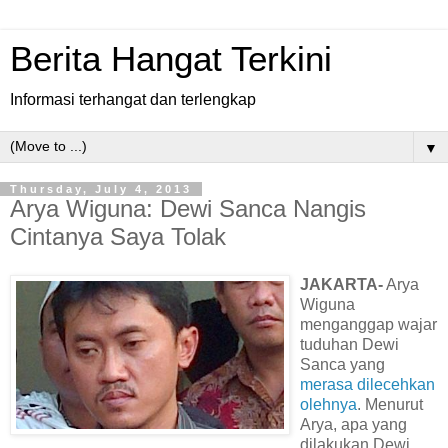
Berita Hangat Terkini
Informasi terhangat dan terlengkap
▼
Thursday, July 4, 2013
Arya Wiguna: Dewi Sanca Nangis
Cintanya Saya Tolak
JAKARTA-
Arya
Wiguna
menganggap wajar
tuduhan Dewi
Sanca yang
merasa dilecehkan
olehnya
. Menurut
Arya, apa yang
dilakukan Dewi