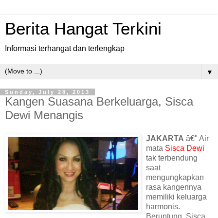
Berita Hangat Terkini
Informasi terhangat dan terlengkap
▼
Sunday, July 28, 2013
Kangen Suasana Berkeluarga, Sisca
Dewi Menangis
JAKARTA
â€" Air
mata
Sisca Dewi
tak terbendung
saat
mengungkapkan
rasa kangennya
memiliki keluarga
harmonis.
Beruntung, Sisca