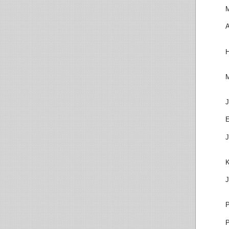
M
H
M
J
J
K
J
P
P