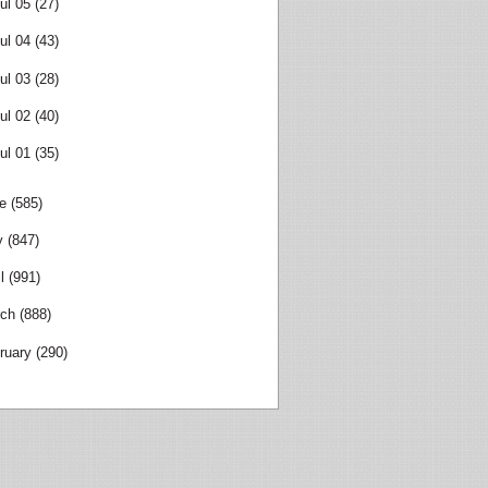
ul 05
(27)
ul 04
(43)
ul 03
(28)
ul 02
(40)
ul 01
(35)
e
(585)
y
(847)
l
(991)
ch
(888)
ruary
(290)