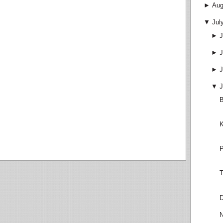
►
Aug
▼
Jul
►
J
►
J
►
J
▼
J
B
K
P
T
D
N