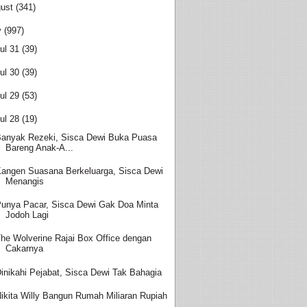
ust
(341)
y
(997)
ul 31
(39)
ul 30
(39)
ul 29
(53)
ul 28
(19)
anyak Rezeki, Sisca Dewi Buka Puasa
Bareng Anak-A...
angen Suasana Berkeluarga, Sisca Dewi
Menangis
unya Pacar, Sisca Dewi Gak Doa Minta
Jodoh Lagi
he Wolverine Rajai Box Office dengan
Cakarnya
inikahi Pejabat, Sisca Dewi Tak Bahagia
ikita Willy Bangun Rumah Miliaran Rupiah