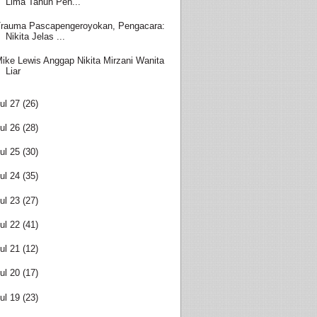
Lima Tahun Pen...
rauma Pascapengeroyokan, Pengacara:
Nikita Jelas ...
ike Lewis Anggap Nikita Mirzani Wanita
Liar
ul 27
(26)
ul 26
(28)
ul 25
(30)
ul 24
(35)
ul 23
(27)
ul 22
(41)
ul 21
(12)
ul 20
(17)
ul 19
(23)