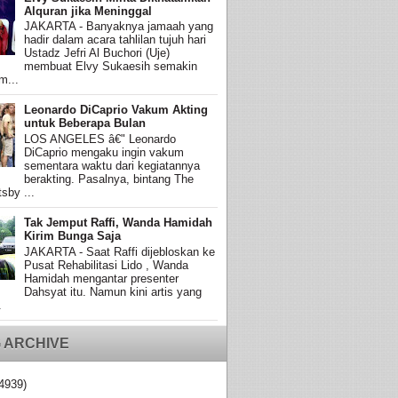
Alquran jika Meninggal
JAKARTA - Banyaknya jamaah yang
hadir dalam acara tahlilan tujuh hari
Ustadz Jefri Al Buchori (Uje)
membuat Elvy Sukaesih semakin
m...
Leonardo DiCaprio Vakum Akting
untuk Beberapa Bulan
LOS ANGELES â€" Leonardo
DiCaprio mengaku ingin vakum
sementara waktu dari kegiatannya
berakting. Pasalnya, bintang The
sby ...
Tak Jemput Raffi, Wanda Hamidah
Kirim Bunga Saja
JAKARTA - Saat Raffi dijebloskan ke
Pusat Rehabilitasi Lido , Wanda
Hamidah mengantar presenter
Dahsyat itu. Namun kini artis yang
.
 ARCHIVE
4939)