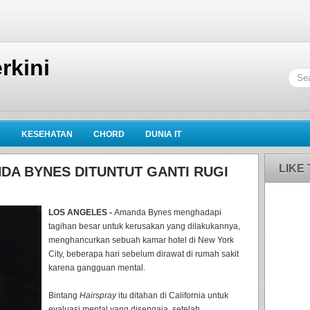
rkini
K
KESEHATAN
CHORD
DUNIA IT
LIKE
DA BYNES DITUNTUT GANTI RUGI
LOS ANGELES -
Amanda Bynes menghadapi
tagihan besar untuk kerusakan yang dilakukannya,
menghancurkan sebuah kamar hotel di New York
City, beberapa hari sebelum dirawat di rumah sakit
karena gangguan mental.
Bintang
Hairspray
itu ditahan di California untuk
evaluasi mental yang disengaja, setelah