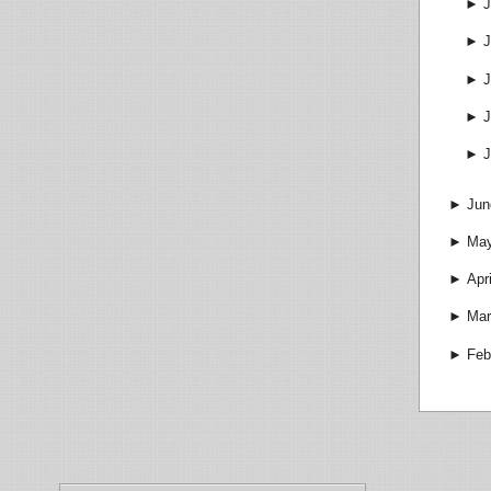
►
J
►
J
►
J
►
J
►
J
►
Jun
►
Ma
►
Apri
►
Mar
►
Feb