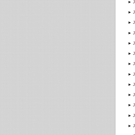
►
J
►
J
►
J
►
J
►
J
►
J
►
J
►
J
►
J
►
J
►
J
►
J
►
J