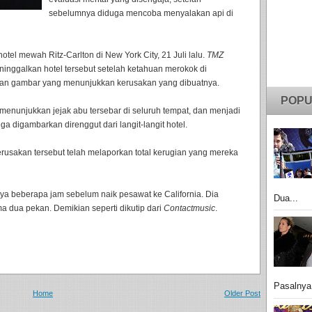
sebelumnya diduga mencoba menyalakan api di
tel mewah Ritz-Carlton di New York City, 21 Juli lalu.
TMZ
nggalkan hotel tersebut setelah ketahuan merokok di
kan gambar yang menunjukkan kerusakan yang dibuatnya.
POPU
menunjukkan jejak abu tersebar di seluruh tempat, dan menjadi
 digambarkan direnggut dari langit-langit hotel.
erusakan tersebut telah melaporkan total kerugian yang mereka
nya beberapa jam sebelum naik pesawat ke California. Dia
Dua...
ma dua pekan. Demikian seperti dikutip dari
Contactmusic
.
Pasalnya
Home
Older Post