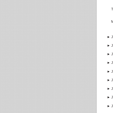
T
M
►
J
►
J
►
J
►
J
►
J
►
J
►
J
►
J
►
J