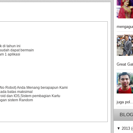
mengagu
 di tahun ini
sudah dapat bermain
m 1 aplikasi
Great Gat
0% No Robot) Anda Menang berapapun Kami
 ada batas maksimal
droid dan IOS,Sistem pembagian Kartu
engan sistem Random
juga pol..
BLOG
▼
2013
(