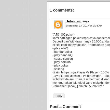
1 comments:
Unknown
says:
September 23, 2017 at 2:08 AM
"AJO_QQ poker
kami dari agen poker terpercaya dan terbaik
Deposit dan Withdraw hanya 15.000 anda 
di sini kami menyediakan 7 permainan dala
- play aduQ
- bandar poker
- play bandarQ
- capsa sunsun
- play domino
- play poker
- sakong
di sini tempat nya Player Vs Player ( 10
Bayar tanpa Maksimal Withdraw dan Tidak
withdraw dalam 1 hari.Bisa bermain di An
menggunakan teknologi yang mutakhir d
Permanent (acak) | pin bb : 58cd292c "
Reply
Post a Comment