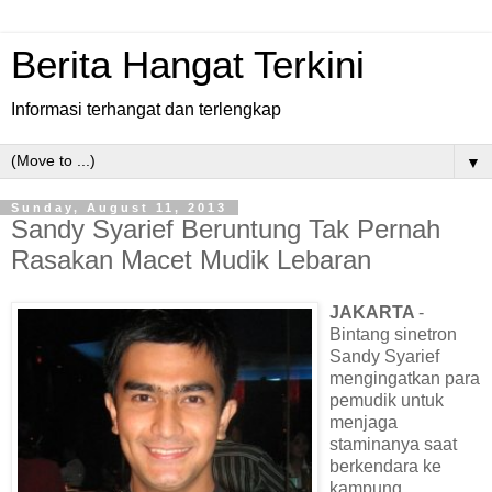
Berita Hangat Terkini
Informasi terhangat dan terlengkap
▼
Sunday, August 11, 2013
Sandy Syarief Beruntung Tak Pernah
Rasakan Macet Mudik Lebaran
JAKARTA
-
Bintang sinetron
Sandy Syarief
mengingatkan para
pemudik untuk
menjaga
staminanya saat
berkendara ke
kampung