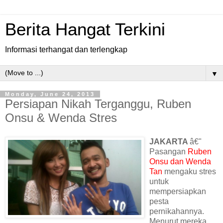
Berita Hangat Terkini
Informasi terhangat dan terlengkap
▼
Monday, June 24, 2013
Persiapan Nikah Terganggu, Ruben
Onsu & Wenda Stres
JAKARTA
â€"
Pasangan
Ruben
Onsu dan Wenda
Tan
mengaku stres
untuk
mempersiapkan
pesta
pernikahannya.
Menurut mereka,