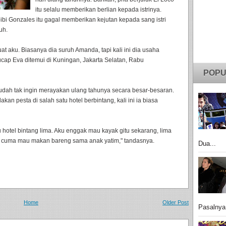
itu selalu memberikan berlian kepada istrinya.
bi Gonzales itu gagal memberikan kejutan kepada sang istri
uh.
at aku. Biasanya dia suruh Amanda, tapi kali ini dia usaha
 ucap Eva ditemui di Kuningan, Jakarta Selatan, Rabu
POPU
dah tak ingin merayakan ulang tahunya secara besar-besaran.
kan pesta di salah satu hotel berbintang, kali ini ia biasa
u hotel bintang lima. Aku enggak mau kayak gitu sekarang, lima
ku cuma mau makan bareng sama anak yatim," tandasnya.
Dua...
Home
Older Post
Pasalnya