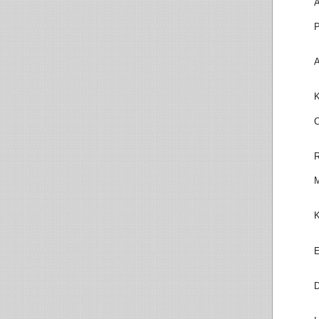
A
P
A
K
C
R
M
K
E
D