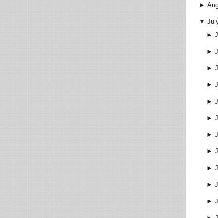
►
Aug
▼
Jul
►
J
►
J
►
J
►
J
►
J
►
J
►
J
►
J
►
J
►
J
►
J
►
J