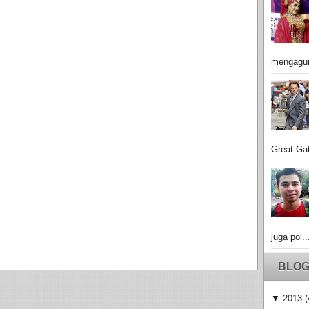
mengagu
Great Gat
juga pol..
BLOG
▼
2013
(