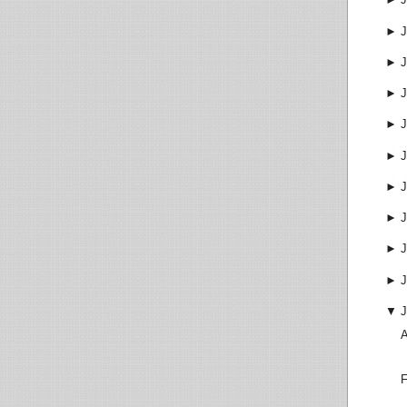
►
J
►
J
►
J
►
J
►
J
►
J
►
J
►
J
►
J
▼
J
A
F