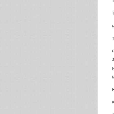
T
T
M
T
P
J
N
M
H
K