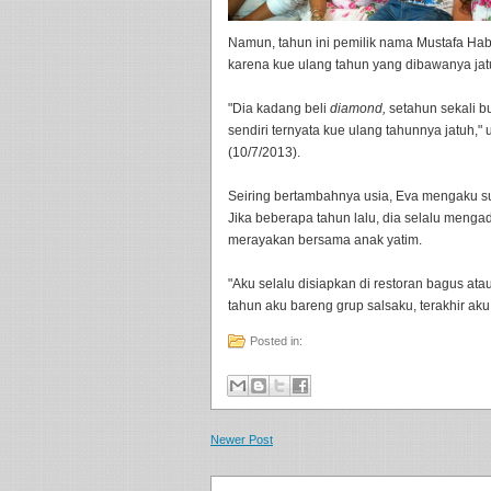
Namun, tahun ini pemilik nama Mustafa Habi
karena kue ulang tahun yang dibawanya jat
"Dia kadang beli
diamond,
setahun sekali bu
sendiri ternyata kue ulang tahunnya jatuh,"
(10/7/2013).
Seiring bertambahnya usia, Eva mengaku su
Jika beberapa tahun lalu, dia selalu mengada
merayakan bersama anak yatim.
"Aku selalu disiapkan di restoran bagus ata
tahun aku bareng grup salsaku, terakhir a
Posted in:
Newer Post