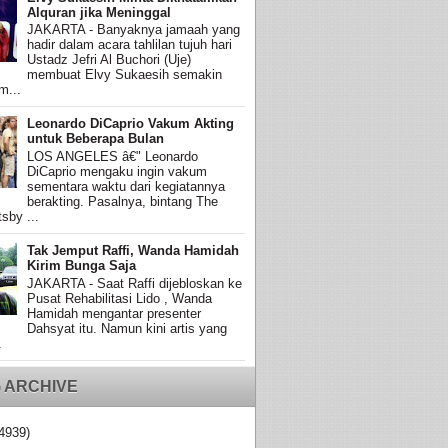
Alquran jika Meninggal
JAKARTA - Banyaknya jamaah yang
hadir dalam acara tahlilan tujuh hari
Ustadz Jefri Al Buchori (Uje)
membuat Elvy Sukaesih semakin
m...
Leonardo DiCaprio Vakum Akting
untuk Beberapa Bulan
LOS ANGELES â€" Leonardo
DiCaprio mengaku ingin vakum
sementara waktu dari kegiatannya
berakting. Pasalnya, bintang The
sby ...
Tak Jemput Raffi, Wanda Hamidah
Kirim Bunga Saja
JAKARTA - Saat Raffi dijebloskan ke
Pusat Rehabilitasi Lido , Wanda
Hamidah mengantar presenter
Dahsyat itu. Namun kini artis yang
.
 ARCHIVE
4939)