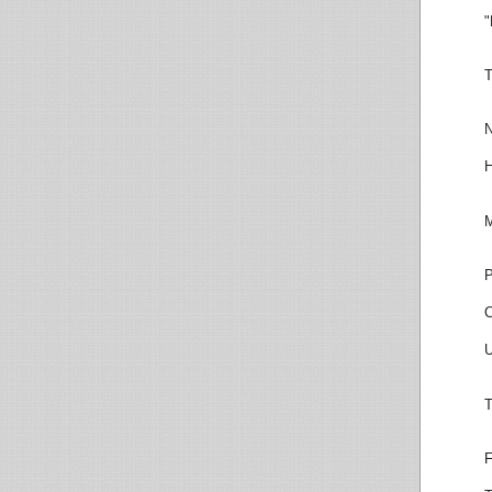
"
T
N
H
M
P
C
U
T
F