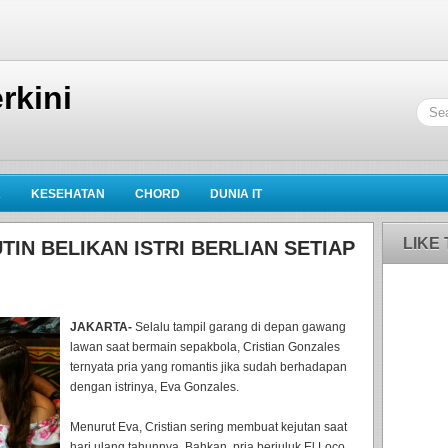
rkini
K
KESEHATAN
CHORD
DUNIA IT
LIKE
TIN BELIKAN ISTRI BERLIAN SETIAP
JAKARTA-
Selalu tampil garang di depan gawang
lawan saat bermain sepakbola, Cristian Gonzales
ternyata pria yang romantis jika sudah berhadapan
dengan istrinya, Eva Gonzales.
Menurut Eva, Cristian sering membuat kejutan saat
hari ulang tahunnya. Bahkan, pria berjuluk El Loco