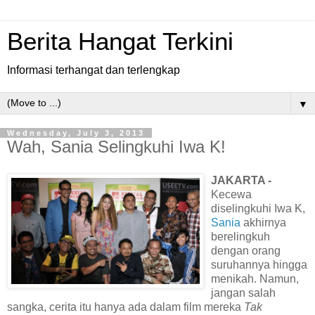
Berita Hangat Terkini
Informasi terhangat dan terlengkap
▼
Wednesday, July 3, 2013
Wah, Sania Selingkuhi Iwa K!
JAKARTA -
Kecewa
diselingkuhi Iwa K,
Sania
akhirnya
berelingkuh
dengan orang
suruhannya hingga
menikah. Namun,
jangan salah
sangka, cerita itu hanya ada dalam film mereka
Tak