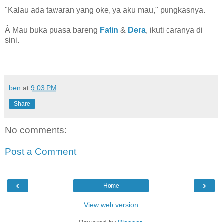
"Kalau ada tawaran yang oke, ya aku mau," pungkasnya.
Â Mau buka puasa bareng
Fatin
&
Dera
, ikuti caranya di
sini.
ben
at
9:03 PM
Share
No comments:
Post a Comment
‹
›
Home
View web version
Powered by
Blogger
.