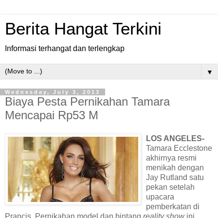
Berita Hangat Terkini
Informasi terhangat dan terlengkap
▼
Wednesday, July 3, 2013
Biaya Pesta Pernikahan Tamara
Mencapai Rp53 M
LOS ANGELES-
Tamara Ecclestone
akhirnya resmi
menikah dengan
Jay Rutland satu
pekan setelah
upacara
pemberkatan di
Prancis. Pernikahan model dan bintang
reality show
ini